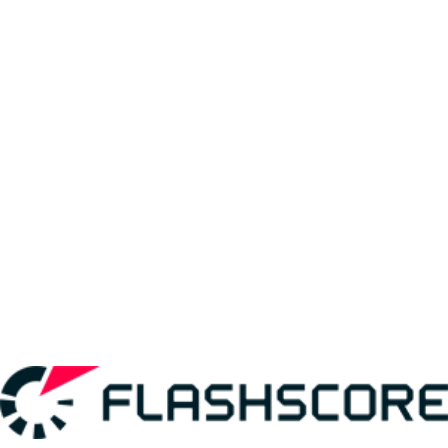
третия кръг в Париж
Синер: Просто ударих стената
17-годишният Куаме е в третия кръг след победа в тайбрек на
петия сет
Синер падна жертва на жегата и Серундоло
Осака достига третия кръг в Париж за първи път от 2019 г.
Програма на Ролан Гарос за четвъртък
Каспер Рууд се върна в ритъм на Ролан Гарос
Зверев се поздрави с победа №40 на Ролан Гарос
Рибакина и Паолини напуснаха Париж рано
Новак Джокович подобри рекорд на Федерер
Швьонтек и Свитолина продължават по план
Великобритания остана без представител при мъжете на Ролан
Гарос
Джокович и Зверев излизат за вторите си мачове в сряда
Оже-Алиасим демонстрира хакартер в епична битка още на старта
на Ролан Гарос
Яник Синер се завърна в Париж с 30-та поредна победа
Шампионката Коко Гоф не допусна изненада на старта
Даниил Медведев отпадна на старта на Ролан Гарос
Уверено начало за Сабаленка на Ролан Гарос
Париж изпрати своя шоумен Гаел Монфис
Програма за третия ден на Ролан Гарос
Каспер Рууд сам се вкара в неприятности още на старта
Новата испанска сензация блести и на Ролан Гарос
Париж отдаде почит на един от шампионите си
Безупречно начало за Ига Швьонтек
Монфис: Искам хората да ме помнят като човек, който носи радост
Фриц: Басавареди ме разби с късите топки
Джокович: Засега тялото ми се чувства добре
Американец поднесе първата голяма изненада на Ролан Гарос
Андреева започна с победа, Радукану отпадна на старта в Париж