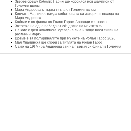
Зверев срещу Коболи: Париж ще короняса нов шампион от
Големия шлем
Мира Андреева с първа титла от Големия шлем
Кончита Мартинес вижда собствената си история в похода на
Мира Андреева
Коболи е на финал на Ролан Гарос, Арналди се отказа
Зверев е на една победа от сбъдване на мечтата си
На кого е фен Хвалинска, суеверна ли е и защо носи екипи на
различни марки
Време е за полуфиналите при мъжете на Ролан Гарос 2026
Мая Хвалинска ще спори за титлата на Ролан Гарос
Само на 19! Мира Андреева стигна първия си финал в Големия
шлем
Коболи следва ритуал на Надал на Ролан Гарос
Ролан Гарос влиза в решителната си фаза с два интригуващи
полуфинала
Беретини: Омръзна ми да преминавам през това
Арналди се възползва от отказване на Беретини и написа история
на Ролан Гарос
Коболи заключи италианския полуфинал на Ролан Гарос
Сензациите не спират - и Сабаленка е аут
Парижката приказка за Мая Хвалинска продължава
Италианска афера на Ролан Гарос в сряда - програма
Фонсека: Дадох всичко от себе си, но днес беше денят на Якуб
Меншик спря Фонсека и е на първи полуфинал от Големия шлем
Зверев оцеля след труден старт и достигна полуфиналите на
Ролан Гарос
Исторически украински четвъртфинал завърши с триумф за
Костюк
Новото поколение настъпва: Андреева е на крачка от финала
Четвъртфиналите на Ролан Гарос стартират с интригуващи
сблъсъци