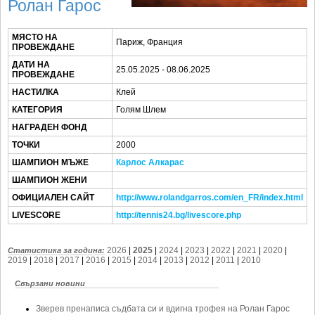
SOFIA OPEN
Ролан Гарос
КЛУБОВЕ
МЯСТО НА
Париж, Франция
ПРОВЕЖДАНЕ
БЛОГ
ДАТИ НА
25.05.2025 - 08.06.2025
ПРОВЕЖДАНЕ
ВИДЕО
НАСТИЛКА
Клей
ЖЪЛТО
КАТЕГОРИЯ
Голям Шлем
РАКЕТНИ
НАГРАДЕН ФОНД
ТОЧКИ
2000
ШАМПИОН МЪЖЕ
Карлос Алкарас
ШАМПИОН ЖЕНИ
ОФИЦИАЛЕН САЙТ
http://www.rolandgarros.com/en_FR/index.html
LIVESCORE
http://tennis24.bg/livescore.php
2026
|
2025
|
2024
|
2023
|
2022
|
2021
|
2020
|
Статистика за година:
2019
|
2018
|
2017
|
2016
|
2015
|
2014
|
2013
|
2012
|
2011
|
2010
Свързани новини
Зверев пренаписа съдбата си и вдигна трофея на Ролан Гарос