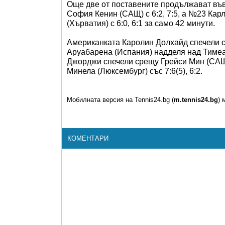
Още две от поставените продължават във
София Кенин (САЩ) с 6:2, 7:5, а №23 Кар
(Хърватия) с 6:0, 6:1 за само 42 минути.
Американката Каролин Долхайд спечели ср
Аруабарена (Испания) надделя над Тимеа 
Джорджи спечели срещу Грейси Мин (САЩ) 
Минела (Люксембург) със 7:6(5), 6:2.
Мобилната версия на Tennis24.bg (
m.tennis24.bg
) 
КОМЕНТАРИ