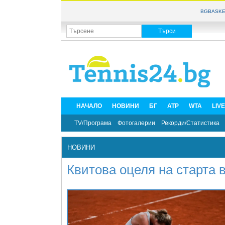
BGBASKE
НАЧАЛО
НОВИНИ
БГ
ATP
WTA
LIV
TV/Програма
Фотогалерии
Рекорди/Статистика
НОВИНИ
Квитова оцеля на старта 