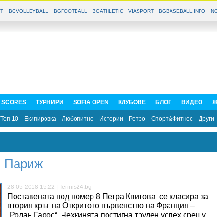
T
BGVOLLEYBALL
BGFOOTBALL
BGATHLETIC
VIASPORT
BGBASEBALL.INFO
NO
E SCORES
ТУРНИРИ
SOFIA OPEN
КЛУБОВЕ
БЛОГ
ВИДЕО
Ж
Топ 10
Екипировка
Любопитно
Истории
Ретро
Спорт&Фитнес
Други
в Париж
28-05-2018 15:22 | Tennis24.bg
Поставената под номер 8 Петра Квитова се класира за
втория кръг на Откритото първенство на Франция –
„Ролан Гарос“. Чехкинята постигна труден успех срещу