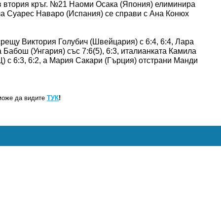
 втория кръг. №21 Наоми Осака (Япония) елиминира
ла Суарес Наваро (Испания) се справи с Ана Конюх
ещу Виктория Голубич (Швейцария) с 6:4, 6:4, Лара
Бабош (Унгария) със 7:6(5), 6:3, италианката Камила
с 6:3, 6:2, а Мария Сакари (Гърция) отстрани Манди
може да видите
ТУК
!