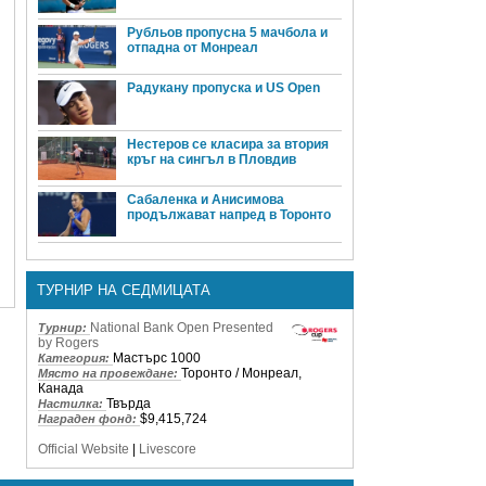
Рубльов пропусна 5 мачбола и
отпадна от Монреал
Радукану пропуска и US Open
Нестеров се класира за втория
кръг на сингъл в Пловдив
Сабаленка и Анисимова
продължават напред в Торонто
ТУРНИР НА СЕДМИЦАТА
National Bank Open Presented
Турнир:
by Rogers
Мастърс 1000
Категория:
Торонто / Монреал,
Място на провеждане:
Канада
Твърда
Настилка:
$9,415,724
Награден фонд:
Official Website
|
Livescore