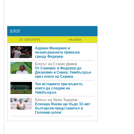
БЛОГ
ОТ АВТОРИТЕ
НАЗАЕМ
Адриан Манарино и
незавършената приказка
срещу Федерер
Блогът на Станко Димов
От Сампрас и Федерер до
Джокович и Синер: Уимбълдън
през очите на Серина
Топ историите при мъжете,
които да следим на
Уимбълдън
Блогът на Любо Тодоров
Елизара Янева ще бъде 32-ият
български представител в
Големия шлем