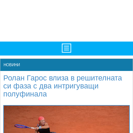
TV/Програма
НАЧАЛО
НОВИНИ
Фотогалерии
НОВИНИ
Ролан Гарос влиза в решителната
Рекорди/Статистика
БГ
си фаза с два интригуващи
полуфинала
Топ 10
ATP
Екипировка
WTA
Любопитно
LIVE SCORES
Истории
ТУРНИРИ