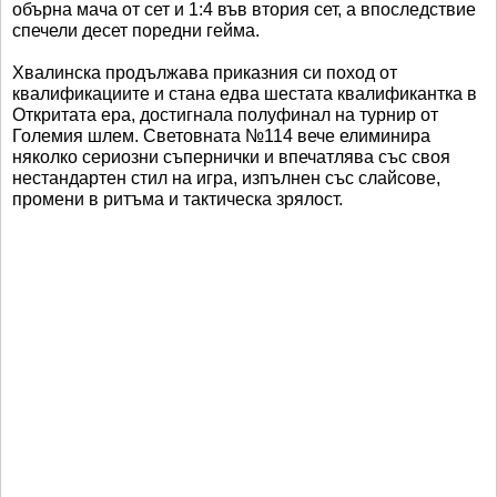
обърна мача от сет и 1:4 във втория сет, а впоследствие
спечели десет поредни гейма.
Хвалинска продължава приказния си поход от
квалификациите и стана едва шестата квалификантка в
Откритата ера, достигнала полуфинал на турнир от
Големия шлем. Световната №114 вече елиминира
няколко сериозни съпернички и впечатлява със своя
нестандартен стил на игра, изпълнен със слайсове,
промени в ритъма и тактическа зрялост.