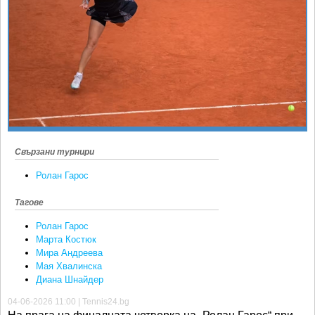
Ретро
SOFIA OPEN
Спорт&Фитнес
КЛУБОВЕ
Други
БЛОГ
Любители
ВИДЕО
ЖЪЛТО
РАКЕТНИ
Свързани турнири
Ролан Гарос
Тагове
Ролан Гарос
Марта Костюк
Мира Андреева
Мая Хвалинска
Диана Шнайдер
04-06-2026 11:00 | Tennis24.bg