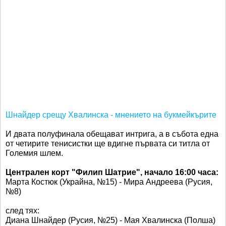
Шнайдер срещу Хвалинска - мнението на букмейкърите
И двата полуфинала обещават интрига, а в събота една
от четирите тенисистки ще вдигне първата си титла от
Големия шлем.
Централен корт "Филип Шатрие", начало 16:00 часа:
Марта Костюк (Украйна, №15) - Мира Андреева (Русия,
№8)
след тях:
Диана Шнайдер (Русия, №25) - Мая Хвалинска (Полша)