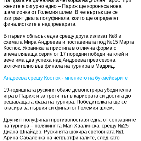
На прага на финалната четворка на „Ролан Гарос“ при
жените е сигурно едно – Париж ще короняса нова
шампионка от Големия шлем. В четвъртък ще се
изиграят двата полуфинала, които ще определят
финалистките в надпреварата.
В първия сблъсък една срещу друга излизат №8 в
схемата Мира Андреева и поставената под №15 Марта
Костюк. Украинката пристига в отлична форма с
впечатляваща серия от 17 поредни победи на клей и
вече има два успеха над Андреева през сезона,
включително във финала на турнира в Мадрид.
Андреева срещу Костюк - мнението на букмейкърите
19-годишната рускиня обаче демонстрира убедителна
игра в Париж и за трети път в кариерата си достига до
решаващата фаза на турнира. Победителката ще се
класира за първия си финал от Големия шлем.
Другият полуфинал противопоставя една от сензациите
на турнира – полякинята Мая Хвалинска, срещу №25
Диана Шнайдер. Рускинята шокира световната №1
Арина Сабаленка на четвъртфиналите, след като