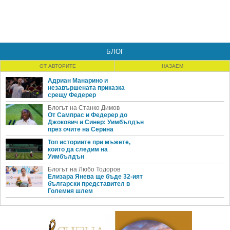
БЛОГ
ОТ АВТОРИТЕ
НАЗАЕМ
Адриан Манарино и
незавършената приказка
срещу Федерер
Блогът на Станко Димов
От Сампрас и Федерер до
Джокович и Синер: Уимбълдън
през очите на Серина
Топ историите при мъжете,
които да следим на
Уимбълдън
Блогът на Любо Тодоров
Елизара Янева ще бъде 32-ият
български представител в
Големия шлем