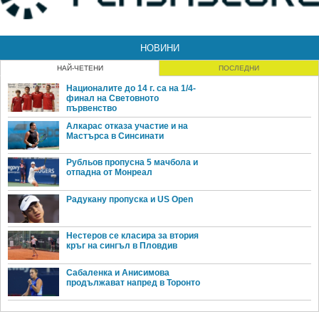
НОВИНИ
НАЙ-ЧЕТЕНИ
ПОСЛЕДНИ
Националите до 14 г. са на 1/4-
финал на Световното
първенство
Алкарас отказа участие и на
Мастърса в Синсинати
Рубльов пропусна 5 мачбола и
отпадна от Монреал
Радукану пропуска и US Open
Нестеров се класира за втория
кръг на сингъл в Пловдив
Сабаленка и Анисимова
продължават напред в Торонто