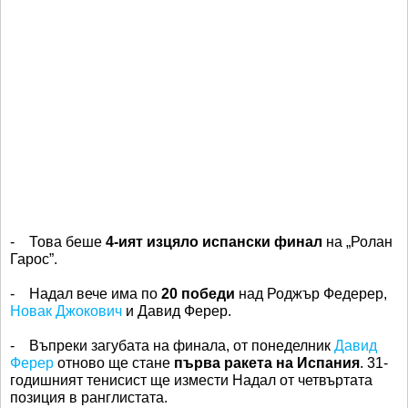
- Това беше
4-ият изцяло испански финал
на „Ролан
Гарос”.
- Надал вече има по
20 победи
над Роджър Федерер,
Новак Джокович
и Давид Ферер.
- Въпреки загубата на финала, от понеделник
Давид
Ферер
отново ще стане
първа ракета на Испания
. 31-
годишният тенисист ще измести Надал от четвъртата
позиция в ранглистата.