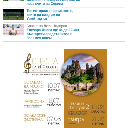
през очите на Серина
Топ историите при мъжете,
които да следим на
Уимбълдън
Блогът на Любо Тодоров
Елизара Янева ще бъде 32-ият
български представител в
Големия шлем