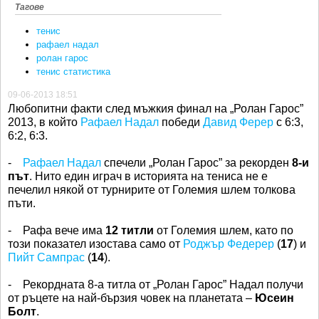
Тагове
тенис
рафаел надал
ролан гарос
тенис статистика
09-06-2013 18:51
Любопитни факти след мъжкия финал на „Ролан Гарос”
2013, в който
Рафаел Надал
победи
Давид Ферер
с 6:3,
6:2, 6:3.
-
Рафаел Надал
спечели „Ролан Гарос” за рекорден
8-и
път
. Нито един играч в историята на тениса не е
печелил някой от турнирите от Големия шлем толкова
пъти.
- Рафа вече има
12 титли
от Големия шлем, като по
този показател изостава само от
Роджър Федерер
(
17
) и
Пийт Сампрас
(
14
).
- Рекордната 8-а титла от „Ролан Гарос” Надал получи
от ръцете на най-бързия човек на планетата –
Юсеин
Болт
.