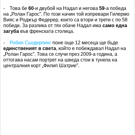
- Това бе
60
-и двубой на Надал и негова
59
-а победа
на „Ролан Гарос”. По този начин той изпревари Гилермо
Вияс и Роджър Федерер, които са втори и трети с по 58
победи. За разлика от тях обаче Надал има
само една
загуба
във френската столица.
-
Робин Сьодерлинг
поне още 12 месеца ще бъде
единственият в света
, който е побеждавал Надал на
„Ролан Гарос”. Това се случи през 2009-а година, а
оттогава насам портрет на шведа стои в тунела на
централния корт „Филип Шатрие”.