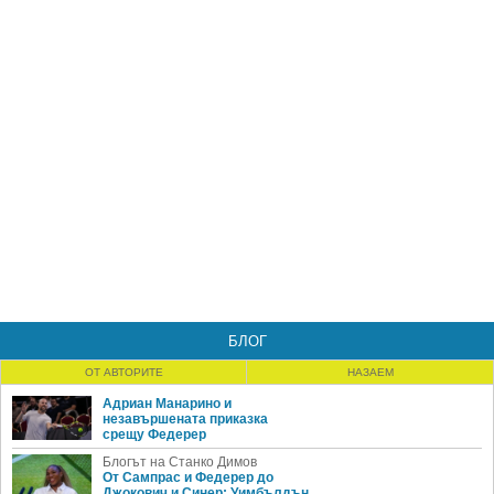
БЛОГ
ОТ АВТОРИТЕ
НАЗАЕМ
Адриан Манарино и
незавършената приказка
срещу Федерер
Блогът на Станко Димов
От Сампрас и Федерер до
Джокович и Синер: Уимбълдън