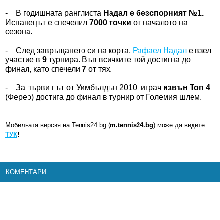
- В годишната ранглиста
Надал е безспорният №1.
Испанецът е спечелил
7000
точки
от началото на
сезона.
- След завръщането си на корта,
Рафаел Надал
е взел
участие в
9
турнира. Във всичките той достигна до
финал, като спечели
7
от тях.
- За първи път от Уимбълдън 2010, играч
извън Топ 4
(Ферер) достига до финал в турнир от Големия шлем.
Мобилната версия на Tennis24.bg (
m.tennis24.bg
) може да видите
ТУК
!
КОМЕНТАРИ