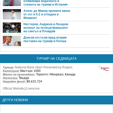
елиминира водачката в
схемата на турнир в Испания
Алекс де Минор пропиля аванс
от сет и 5:2 и отпадна в
Монреал
Нестеров, Андреев и Лазаров
излизат на четвъртфиналите
на сингъл в Пловдив
Донски отстъпи пред втория
поставен на турнир в Полша
ТУРНИР НА СЕДМИЦАТА
National Bank Open Presented by Rogers
Турнир:
Мастърс 1000
Категория:
Торонто / Монреал, Канада
Място на провеждане:
Твърда
Настилка:
$9,415,724
Награден фонд:
Official Website
|
Livescore
ДРУГИ НОВИНИ