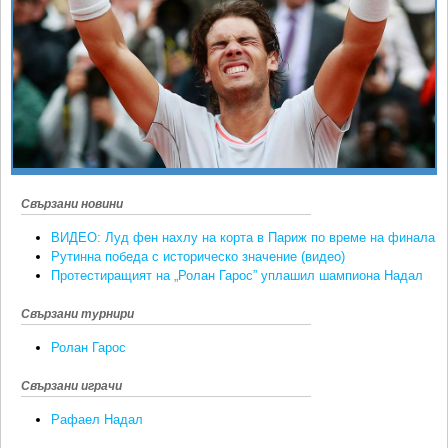
Ретро
SOFIA OPEN
Спорт&Фитнес
КЛУБОВЕ
Други
БЛОГ
Любители
ВИДЕО
ЖЪЛТО
РАКЕТНИ
Свързани новини
ВИДЕО: Луд фен нахлу на корта в Париж по време на финала
Рутинна победа с историческо значение (видео)
Протестиращият на „Ролан Гарос” уплашил шампиона Надал
Свързани турнири
Ролан Гарос
Свързани играчи
Рафаел Надал