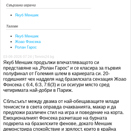
Свързани играчи
Якуб Меншик
Тагове
Якуб Меншик
Жоао Фонсека
Ролан Гарос
03-06-2026 07:24 | Tennis24.bg
Якуб Меншик продължи впечатляващото си
представяне на „Ролан Гарос“ и се класира за първия
полуфинал от Големия шлем в кариерата си. 20-
годишният чех надделя над бразилската сензация Жоао
Фонсека с 6:4, 6:3, 7:6(3) и си осигури място сред
четиримата най-добри в Париж.
Сблъсъкът между двама от най-обещаващите млади
тенисисти в света оправда очакванията, макар и да
предложи различен стил на игра и поведение на корта.
Емоционалният Фонсека разчиташе на бурната
подкрепа на бразилските фенове, докато Меншик
демонстрира спокойствие и зрялост, които в крайна