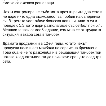
сметка се оказаха решаващи.
Чехът контролираше събитията през първите два сета и
не даде нито една възможност за пробив на съперника
си. В третата част обаче Фонсека повиши нивото си и
поведе с 5:3, като дори разполагаше със сетбол при 5:4.
Меншик запази самообладание, измъкна се от трудната
ситуация и вкара сета в тайбрек.
Драмата продължи и в 12-ия гейм, когато чехът
пропусна цели шест мачбола на сервис на бразилеца.
Това обаче не го разколеба и в решаващия тайбрек той
показа хладнокръвие, за да приключи срещата след три
сета.