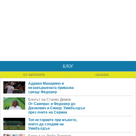
БЛОГ
ОТ АВТОРИТЕ
НАЗАЕМ
Адриан Манарино и
незавършената приказка
срещу Федерер
Блогът на Станко Димов
От Сампрас и Федерер до
Джокович и Синер: Уимбълдън
през очите на Серина
Топ историите при мъжете,
които да следим на
Уимбълдън
Блогът на Любо Тодоров