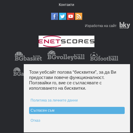
Контакти
Изработка на сайт
Този уебсайт ползва “бисквитки”, за да Ви
предостави повече функционалност.
Ползвайки го, вие се съгласявате с
използването на бисквитки.
Политика за личните данни
Съгласен съм
Отказ