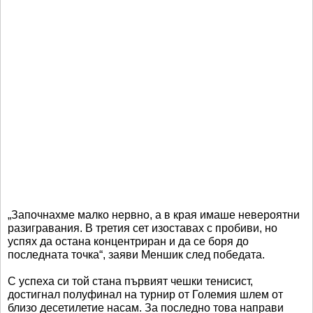
„Започнахме малко нервно, а в края имаше невероятни
разигравания. В третия сет изоставах с пробиви, но
успях да остана концентриран и да се боря до
последната точка“, заяви Меншик след победата.
С успеха си той стана първият чешки тенисист,
достигнал полуфинал на турнир от Големия шлем от
близо десетилетие насам. За последно това направи