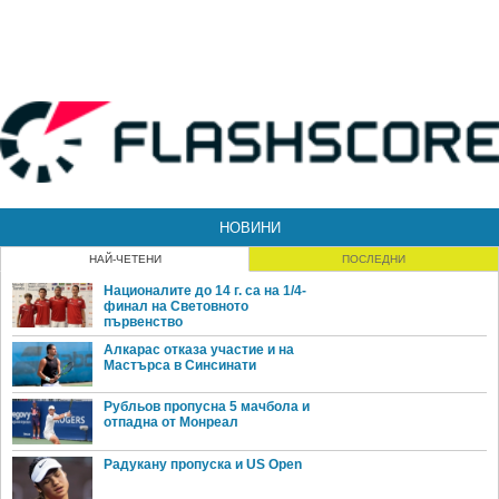
НОВИНИ
НАЙ-ЧЕТЕНИ
ПОСЛЕДНИ
Националите до 14 г. са на 1/4-
финал на Световното
първенство
Алкарас отказа участие и на
Мастърса в Синсинати
Рубльов пропусна 5 мачбола и
отпадна от Монреал
Радукану пропуска и US Open