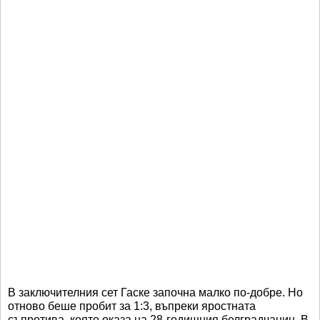
В заключителния сет Гаске започна малко по-добре. Но
отново беше пробит за 1:3, въпреки яростната
съпротива, която оказа на 28-годишния белградчанин. В