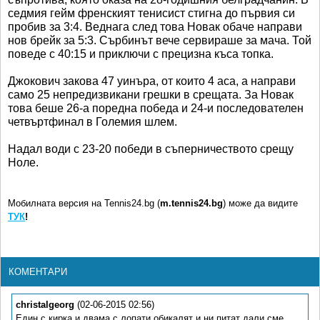
седмия гейм френският тенисист стигна до първия си
пробив за 3:4. Веднага след това Новак обаче направи
нов брейк за 5:3. Сърбинът вече сервираше за мача. Той
поведе с 40:15 и приключи с прецизна къса топка.
Джокович закова 47 уинъра, от които 4 аса, а направи
само 25 непредизвикани грешки в срещата. За Новак
това беше 26-а поредна победа и 24-и последователен
четвъртфинал в Големия шлем.
Надал води с 23-20 победи в съперничеството срещу
Ноле.
Мобилната версия на Tennis24.bg (
m.tennis24.bg
) може да видите
ТУК
!
КОМЕНТАРИ
christalgeorg
(02-06-2015 02:56)
Eдин с кирка и двама с лопати обикалят и ни питат дали сме