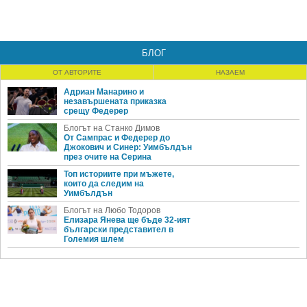
БЛОГ
ОТ АВТОРИТЕ
НАЗАЕМ
Адриан Манарино и
незавършената приказка
срещу Федерер
Блогът на Станко Димов
От Сампрас и Федерер до
Джокович и Синер: Уимбълдън
през очите на Серина
Топ историите при мъжете,
които да следим на
Уимбълдън
Блогът на Любо Тодоров
Елизара Янева ще бъде 32-ият
български представител в
Големия шлем