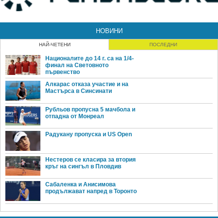
НОВИНИ
НАЙ-ЧЕТЕНИ
ПОСЛЕДНИ
Националите до 14 г. са на 1/4-
финал на Световното
първенство
Алкарас отказа участие и на
Мастърса в Синсинати
Рубльов пропусна 5 мачбола и
отпадна от Монреал
Радукану пропуска и US Open
Нестеров се класира за втория
кръг на сингъл в Пловдив
Сабаленка и Анисимова
продължават напред в Торонто