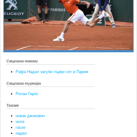
Ретро
SOFIA OPEN
Спорт&Фитнес
КЛУБОВЕ
Други
БЛОГ
Любители
ВИДЕО
ЖЪЛТО
РАКЕТНИ
Свързани новини
Рафа Надал загуби първи сет в Париж
Свързани турнири
Ролан Гарос
Тагове
новак джокович
ноле
гаске
надал