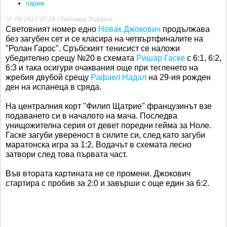
париж
01-06-2015 20:24 | Любомир Тодоров
Световният номер едно
Новак Джокович
продължава
без загубен сет и се класира на четвъртфиналите на
"Ролан Гарос". Сръбският тенисист се наложи
убедително срещу №20 в схемата
Ришар Гаске
с 6:1, 6:2,
6:3 и така осигури очаквания още при тегленето на
жребия двубой срещу
Рафаел Надал
на 29-ия рожден
ден на испанеца в сряда.
На централния корт "Филип Щатрие" французинът взе
подаването си в началото на мача. Последва
унищожителна серия от девет поредни гейма за Ноле.
Гаске загуби увереност в силите си, след като загуби
маратонска игра за 1:2. Водачът в схемата лесно
затвори след това първата част.
Във втората картината не се промени. Джокович
стартира с пробив за 2:0 и завърши с още един за 6:2.