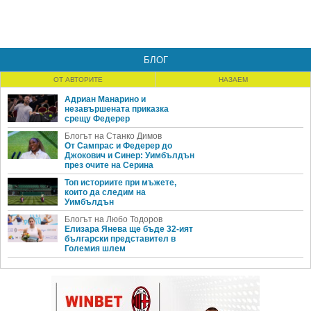
БЛОГ
ОТ АВТОРИТЕ
НАЗАЕМ
Адриан Манарино и
незавършената приказка
срещу Федерер
Блогът на Станко Димов
От Сампрас и Федерер до
Джокович и Синер: Уимбълдън
през очите на Серина
Топ историите при мъжете,
които да следим на
Уимбълдън
Блогът на Любо Тодоров
Елизара Янева ще бъде 32-ият
български представител в
Големия шлем