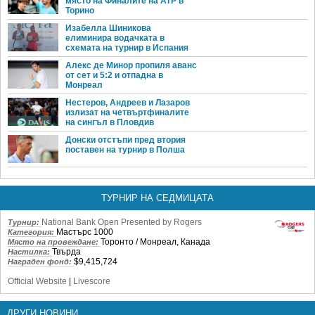
място на Финалите на ATP в
Торино
Изабелла Шиникова
елиминира водачката в
схемата на турнир в Испания
Алекс де Минор пропиля аванс
от сет и 5:2 и отпадна в
Монреал
Нестеров, Андреев и Лазаров
излизат на четвъртфиналите
на сингъл в Пловдив
Донски отстъпи пред втория
поставен на турнир в Полша
ТУРНИР НА СЕДМИЦАТА
National Bank Open Presented by Rogers
Турнир:
Мастърс 1000
Категория:
Торонто / Монреал, Канада
Място на провеждане:
Твърда
Настилка:
$9,415,724
Награден фонд:
Official Website
|
Livescore
ДРУГИ НОВИНИ