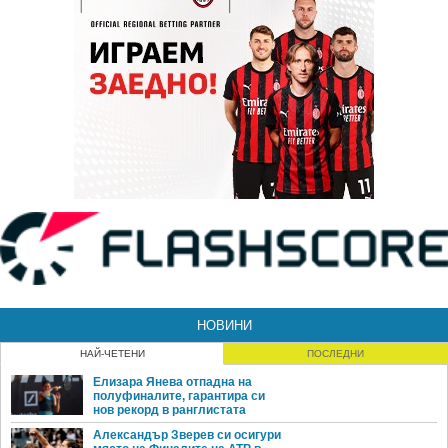
НОВИНИ
НАЙ-ЧЕТЕНИ
ПОСЛЕДНИ
Елизара Янева отпадна на
полуфиналите, гарантира си
нов рекорд в ранглистата
Александър Зверев си осигури