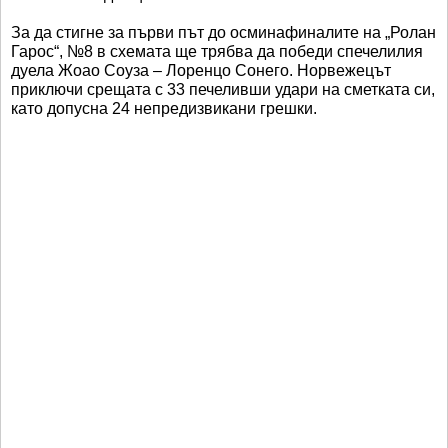
За да стигне за първи път до осминафиналите на „Ролан
Гарос“, №8 в схемата ще трябва да победи спечелилия
дуела Жоао Соуза – Лоренцо Сонего. Норвежецът
приключи срещата с 33 печеливши удари на сметката си,
като допусна 24 непредизвикани грешки.