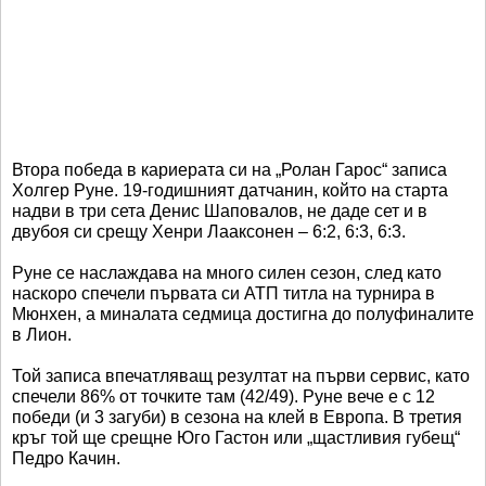
Втора победа в кариерата си на „Ролан Гарос“ записа
Холгер Руне. 19-годишният датчанин, който на старта
надви в три сета Денис Шаповалов, не даде сет и в
двубоя си срещу Хенри Лааксонен – 6:2, 6:3, 6:3.
Руне се наслаждава на много силен сезон, след като
наскоро спечели първата си АТП титла на турнира в
Мюнхен, а миналата седмица достигна до полуфиналите
в Лион.
Той записа впечатляващ резултат на първи сервис, като
спечели 86% от точките там (42/49). Руне вече е с 12
победи (и 3 загуби) в сезона на клей в Европа. В третия
кръг той ще срещне Юго Гастон или „щастливия губещ“
Педро Качин.