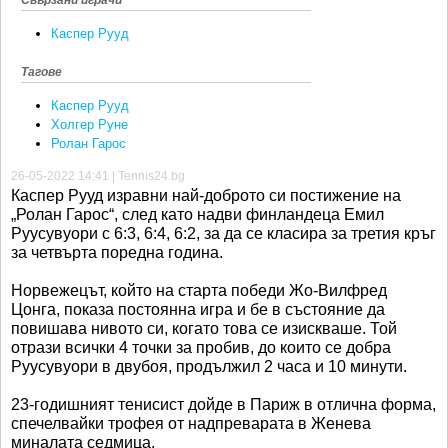
Свързани играчи
Каспер Рууд
Тагове
Каспер Рууд
Холгер Руне
Ролан Гарос
26-05-2022 14:41 | Tennis24.bg
Каспер Рууд изравни най-доброто си постижение на
„Ролан Гарос“, след като надви финландеца Емил
Руусувуори с 6:3, 6:4, 6:2, за да се класира за третия кръг
за четвърта поредна година.
Норвежецът, който на старта победи Жо-Вилфред
Цонга, показа постоянна игра и бе в състояние да
повишава нивото си, когато това се изискваше. Той
отрази всички 4 точки за пробив, до които се добра
Руусувуори в двубоя, продължил 2 часа и 10 минути.
23-годишният тенисист дойде в Париж в отлична форма,
спечелвайки трофея от надпреварата в Женева
миналата седмица.