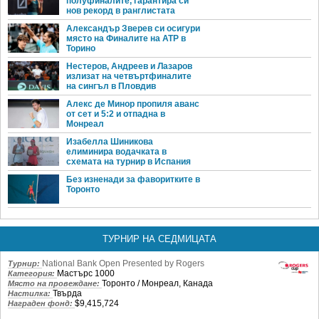
полуфиналите, гарантира си
нов рекорд в ранглистата
Александър Зверев си осигури
място на Финалите на ATP в
Торино
Нестеров, Андреев и Лазаров
излизат на четвъртфиналите
на сингъл в Пловдив
Алекс де Минор пропиля аванс
от сет и 5:2 и отпадна в
Монреал
Изабелла Шиникова
елиминира водачката в
схемата на турнир в Испания
Без изненади за фаворитките в
Торонто
ТУРНИР НА СЕДМИЦАТА
National Bank Open Presented by Rogers
Турнир:
Мастърс 1000
Категория:
Торонто / Монреал, Канада
Място на провеждане:
Твърда
Настилка:
$9,415,724
Награден фонд: