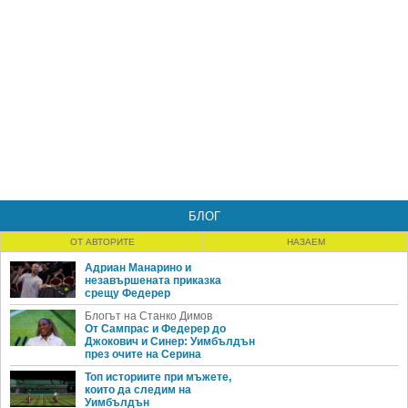
БЛОГ
ОТ АВТОРИТЕ
НАЗАЕМ
Адриан Манарино и
незавършената приказка
срещу Федерер
Блогът на Станко Димов
От Сампрас и Федерер до
Джокович и Синер: Уимбълдън
през очите на Серина
Топ историите при мъжете,
които да следим на
Уимбълдън