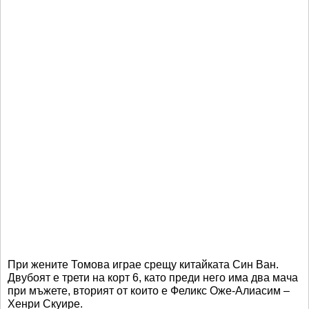
При жените Томова играе срещу китайката Син Ван.
Двубоят е трети на корт 6, като преди него има два мача
при мъжете, вторият от които е Феликс Оже-Алиасим –
Хенри Скуире.