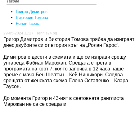
Тагове
Григор Димитров
Виктория Томова
Ролан Гарос
29-05-2024 11:27 | Tennis24.bg
Григор Димитров и Виктория Томова трябва да изиграят
днес двубоите си от втория кръг на „Ролан Гарос“.
Димитров е десети в схемата и ще се изправи срещу
унгареца Фабиан Марожан. Срещата е трета в
програмата на корт 7, която започва в 12 часа наше
време с мача Бен Шелтън – Кей Нишикори. Следва
срещата от женската схема Елена Остапенко – Клара
Таусон.
До момента Григор и 43-ият в световната ранглиста
Марожан не са се срещали.