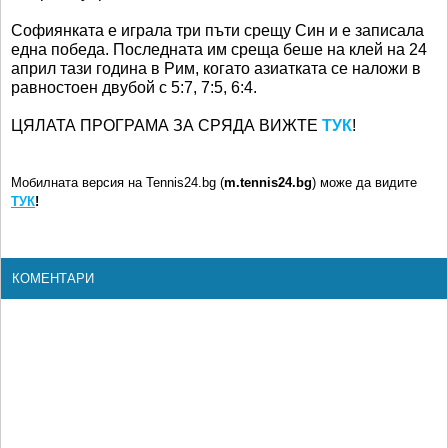
Софиянката е играла три пъти срещу Син и е записала
една победа. Последната им среща беше на клей на 24
април тази година в Рим, когато азиатката се наложи в
равностоен двубой с 5:7, 7:5, 6:4.
ЦЯЛАТА ПРОГРАМА ЗА СРЯДА ВИЖТЕ
ТУК
!
Мобилната версия на Tennis24.bg (
m.tennis24.bg
) може да видите
ТУК
!
КОМЕНТАРИ