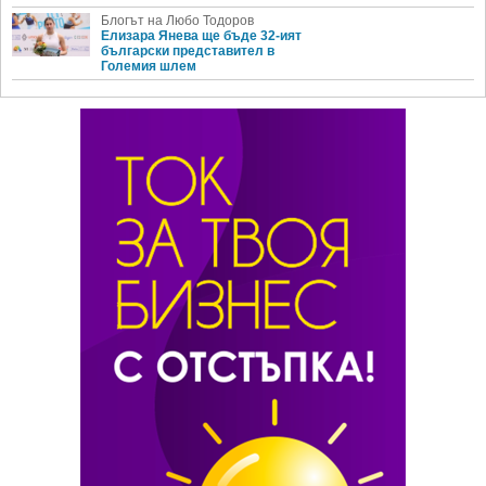
Блогът на Любо Тодоров
Елизара Янева ще бъде 32-ият
български представител в
Големия шлем