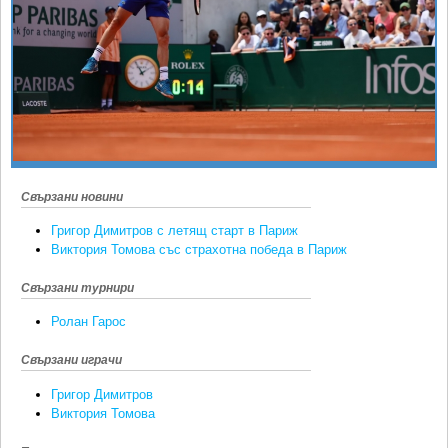
Ретро
SOFIA OPEN
Спорт&Фитнес
КЛУБОВЕ
Други
БЛОГ
Любители
ВИДЕО
ЖЪЛТО
РАКЕТНИ
Свързани новини
Григор Димитров с летящ старт в Париж
Виктория Томова със страхотна победа в Париж
Свързани турнири
Ролан Гарос
Свързани играчи
Григор Димитров
Виктория Томова