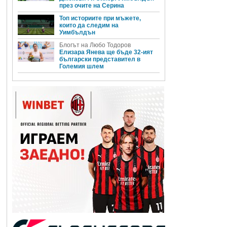
през очите на Серина
Топ историите при мъжете,
които да следим на
Уимбълдън
Блогът на Любо Тодоров
Елизара Янева ще бъде 32-ият
български представител в
Големия шлем