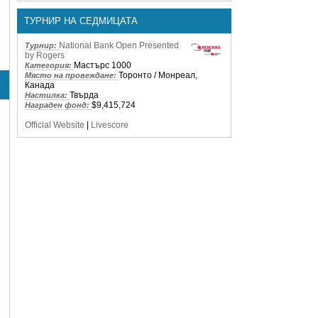
ТУРНИР НА СЕДМИЦАТА
National Bank Open Presented
Турнир:
by Rogers
Мастърс 1000
Категория:
Торонто / Монреал,
Място на провеждане:
Канада
Твърда
Настилка:
$9,415,724
Награден фонд:
Official Website
|
Livescore