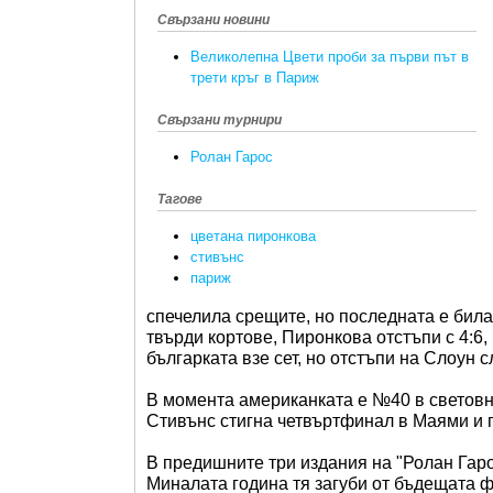
Свързани новини
Великолепна Цвети проби за първи път в
трети кръг в Париж
Свързани турнири
Ролан Гарос
Тагове
цветана пиронкова
стивънс
париж
спечелила срещите, но последната е била
твърди кортове, Пиронкова отстъпи с 4:6,
българката взе сет, но отстъпи на Слоун сле
В момента американката е №40 в световнат
Стивънс стигна четвъртфинал в Маями и 
В предишните три издания на "Ролан Гаро
Миналата година тя загуби от бъдещата 