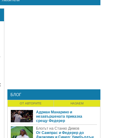
Любители
а
с
БЛОГ
ОТ АВТОРИТЕ
НАЗАЕМ
Адриан Манарино и
незавършената приказка
срещу Федерер
Блогът на Станко Димов
От Сампрас и Федерер до
Джокович и Синер: Уимбълдън