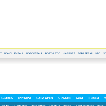
T
BGVOLLEYBALL
BGFOOTBALL
BGATHLETIC
VIASPORT
BGBASEBALL.INFO
NO
E SCORES
ТУРНИРИ
SOFIA OPEN
КЛУБОВЕ
БЛОГ
ВИДЕО
Ж