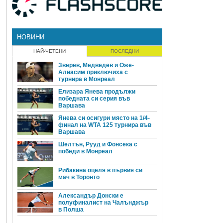
НОВИНИ
НАЙ-ЧЕТЕНИ
ПОСЛЕДНИ
Зверев, Медведев и Оже-
Алиасим приключиха с
турнира в Монреал
Елизара Янева продължи
победната си серия във
Варшава
Янева си осигури място на 1/4-
финал на WTA 125 турнира във
Варшава
Шелтън, Рууд и Фонсека с
победи в Монреал
Рибакина оцеля в първия си
мач в Торонто
Александър Донски е
полуфиналист на Чалънджър
в Полша