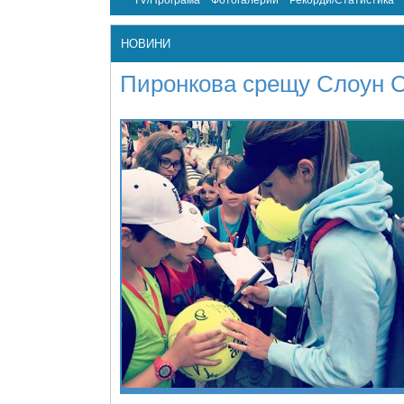
TV/Програма
Фотогалерии
Рекорди/Статистика
НОВИНИ
Пиронкова срещу Слоун С