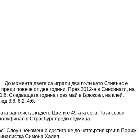
До момента двете са играли два пъти като Стивънс е
 преди повече от две години. През 2012-а в Синсинати, на
 1:6. Следващата година през май в Брюксел, на клей,
д 3:6, 6:2, 4:6.
а ранглиста, където Цвети е 49-ата сега. Този сезон
полуфинал в Страсбург преди седмица.
с" Слоун неизменно достигаше до четвъртия кръг в Париж.
финалистка Симона Халеп.