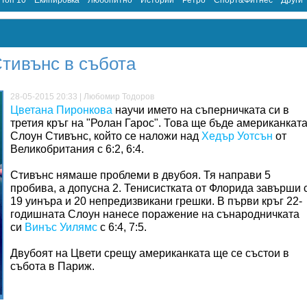
Топ 10
Екипировка
Любопитно
Истории
Ретро
Спорт&Фитнес
Други
тивънс в събота
28-05-2015 20:33 | Любомир Тодоров
Цветана Пиронкова
научи името на съперничката си в
третия кръг на "Ролан Гарос". Това ще бъде американкат
Слоун Стивънс, който се наложи над
Хедър Уотсън
от
Великобритания с 6:2, 6:4.
Стивънс нямаше проблеми в двубоя. Тя направи 5
пробива, а допусна 2. Тенисистката от Флорида завърши 
19 уинъра и 20 непредизвикани грешки. В първи кръг 22-
годишната Слоун нанесе поражение на сънародничката
си
Винъс Уилямс
с 6:4, 7:5.
Двубоят на Цвети срещу американката ще се състои в
събота в Париж.