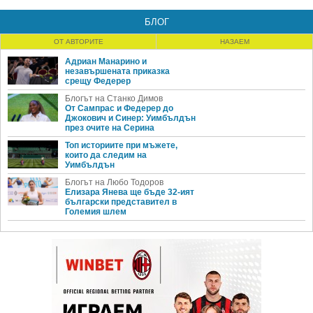
БЛОГ
ОТ АВТОРИТЕ
НАЗАЕМ
Адриан Манарино и
незавършената приказка
срещу Федерер
Блогът на Станко Димов
От Сампрас и Федерер до
Джокович и Синер: Уимбълдън
през очите на Серина
Топ историите при мъжете,
които да следим на
Уимбълдън
Блогът на Любо Тодоров
Елизара Янева ще бъде 32-ият
български представител в
Големия шлем