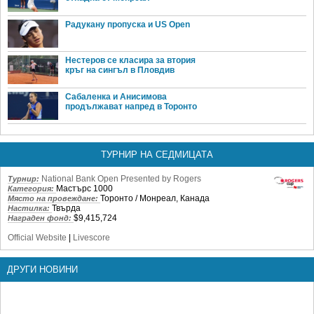
Радукану пропуска и US Open
Нестеров се класира за втория
кръг на сингъл в Пловдив
Сабаленка и Анисимова
продължават напред в Торонто
ТУРНИР НА СЕДМИЦАТА
National Bank Open Presented by Rogers
Турнир:
Мастърс 1000
Категория:
Торонто / Монреал, Канада
Място на провеждане:
Твърда
Настилка:
$9,415,724
Награден фонд:
Official Website
|
Livescore
ДРУГИ НОВИНИ