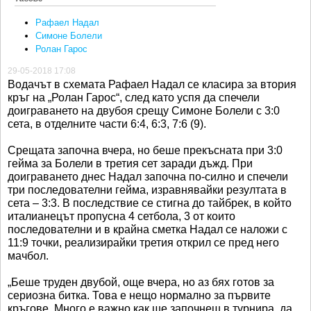
Рафаел Надал
Симоне Болели
Ролан Гарос
29-05-2018 17:08
Водачът в схемата Рафаел Надал се класира за втория
кръг на „Ролан Гарос“, след като успя да спечели
доиграването на двубоя срещу Симоне Болели с 3:0
сета, в отделните части 6:4, 6:3, 7:6 (9).
Срещата започна вчера, но беше прекъсната при 3:0
гейма за Болели в третия сет заради дъжд. При
доиграването днес Надал започна по-силно и спечели
три последователни гейма, изравнявайки резултата в
сета – 3:3. В последствие се стигна до тайбрек, в който
италианецът пропусна 4 сетбола, 3 от които
последователни и в крайна сметка Надал се наложи с
11:9 точки, реализирайки третия открил се пред него
мачбол.
„Беше труден двубой, още вчера, но аз бях готов за
сериозна битка. Това е нещо нормално за първите
кръгове. Много е важно как ще започнеш в турнира, да