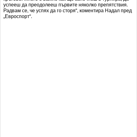
успееш да преодолееш първите няколко препятствия.
Радвам се, че успях да го сторя“, коментира Надал пред
„Евроспорт“.