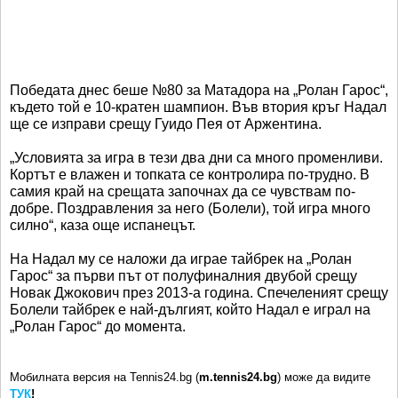
Победата днес беше №80 за Матадора на „Ролан Гарос“,
където той е 10-кратен шампион. Във втория кръг Надал
ще се изправи срещу Гуидо Пея от Аржентина.
„Условията за игра в тези два дни са много променливи.
Кортът е влажен и топката се контролира по-трудно. В
самия край на срещата започнах да се чувствам по-
добре. Поздравления за него (Болели), той игра много
силно“, каза още испанецът.
На Надал му се наложи да играе тайбрек на „Ролан
Гарос“ за първи път от полуфиналния двубой срещу
Новак Джокович през 2013-а година. Спечеленият срещу
Болели тайбрек е най-дългият, който Надал е играл на
„Ролан Гарос“ до момента.
Мобилната версия на Tennis24.bg (
m.tennis24.bg
) може да видите
ТУК
!