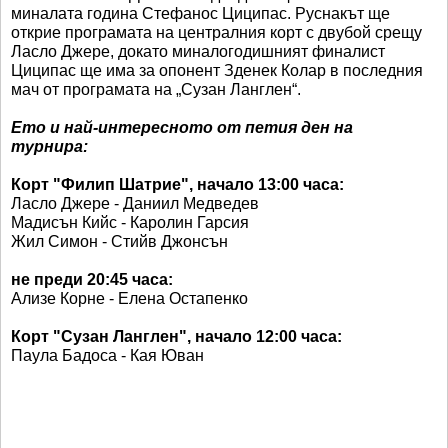
миналата година Стефанос Циципас. Руснакът ще
открие програмата на централния корт с двубой срещу
Ласло Джере, докато миналогодишният финалист
Циципас ще има за опонент Зденек Колар в последния
мач от програмата на „Сузан Ланглен“.
Ето и най-интересното от петия ден на
турнира:
Корт "Филип Шатрие", начало 13:00 часа:
Ласло Джере - Даниил Медведев
Мадисън Кийс - Каролин Гарсия
Жил Симон - Стийв Джонсън
не преди 20:45 часа:
Ализе Корне - Елена Остапенко
Корт "Сузан Ланглен", начало 12:00 часа:
Паула Бадоса - Кая Юван