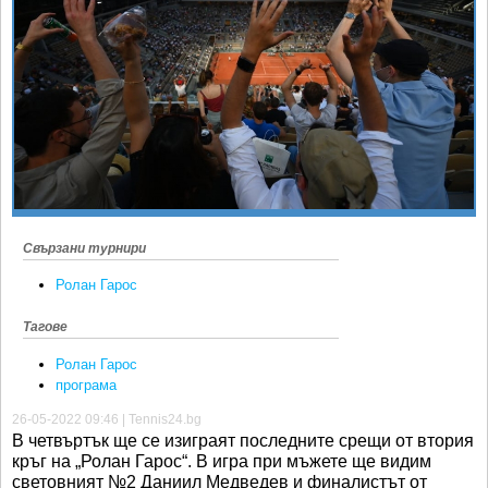
Ретро
SOFIA OPEN
Спорт&Фитнес
КЛУБОВЕ
Други
БЛОГ
Любители
ВИДЕО
ЖЪЛТО
РАКЕТНИ
Свързани турнири
Ролан Гарос
Тагове
Ролан Гарос
програма
26-05-2022 09:46 | Tennis24.bg
В четвъртък ще се изиграят последните срещи от втория
кръг на „Ролан Гарос“. В игра при мъжете ще видим
световният №2 Даниил Медведев и финалистът от