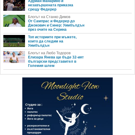
Адриан Манарино и
незавършената приказка
срещу Федерер
Блогът на Станко Димов
От Сампрас и Федерер до
Джокович и Синер: Уимбълдън
през очите на Серина
Топ историите при мъжете,
които да следим на
Уимбълдън
Блогът на Любо Тодоров
Елизара Янева ще бъде 32-ият
български представител в
Големия шлем