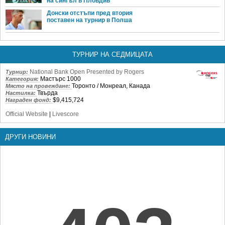
на сингъл в Пловдив
Донски отстъпи пред втория
поставен на турнир в Полша
ТУРНИР НА СЕДМИЦАТА
National Bank Open Presented by Rogers
Турнир:
Мастърс 1000
Категория:
Торонто / Монреал, Канада
Място на провеждане:
Твърда
Настилка:
$9,415,724
Награден фонд:
Official Website
|
Livescore
ДРУГИ НОВИНИ