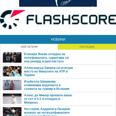
НОВИНИ
НАЙ-ЧЕТЕНИ
ПОСЛЕДНИ
Елизара Янева отпадна на
полуфиналите, гарантира си
нов рекорд в ранглистата
Александър Зверев си осигури
място на Финалите на ATP в
Торино
Изабелла Шиникова
елиминира водачката в
схемата на турнир в Испания
Алекс де Минор пропиля аванс
от сет и 5:2 и отпадна в
Монреал
Нестеров, Андреев и Лазаров
излизат на четвъртфиналите