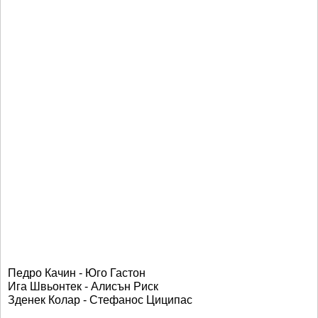
Педро Качин - Юго Гастон
Ига Швьонтек - Алисън Риск
Зденек Колар - Стефанос Циципас