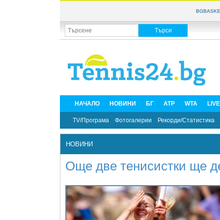
BGBASKE
НАЧАЛО
НОВИНИ
БГ
ATP
WTA
LIV
TV/Програма
Фотогалерии
Рекорди/Статистика
НОВИНИ
Още две тенисистки ще д