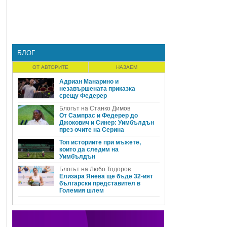
БЛОГ
ОТ АВТОРИТЕ
НАЗАЕМ
Адриан Манарино и
незавършената приказка
срещу Федерер
Блогът на Станко Димов
От Сампрас и Федерер до
Джокович и Синер: Уимбълдън
през очите на Серина
Топ историите при мъжете,
които да следим на
Уимбълдън
Блогът на Любо Тодоров
Елизара Янева ще бъде 32-ият
български представител в
Големия шлем