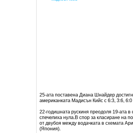
25-ата поставена Диана Шнайдер достигн
американката Мадисън Кийс с 6:3, 3:6, 6:0 
22-годишната рускиня преодоля 19-ата в с
спечелиха нула.В спор за класиране на 
от двубоя между водачката в схемата Ар
(Япония).