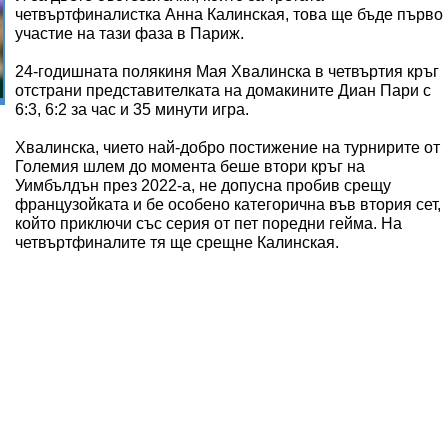
четвъртфиналистка Анна Калинская, това ще бъде първо
участие на тази фаза в Париж.
24-годишната полякиня Мая Хвалинска в четвъртия кръг
отстрани представителката на домакините Диан Пари с
6:3, 6:2 за час и 35 минути игра.
Хвалинска, чието най-добро постижение на турнирите от
Големия шлем до момента беше втори кръг на
Уимбълдън през 2022-а, не допусна пробив срещу
французойката и бе особено категорична във втория сет,
който приключи със серия от пет поредни гейма. На
четвъртфиналите тя ще срещне Калинская.