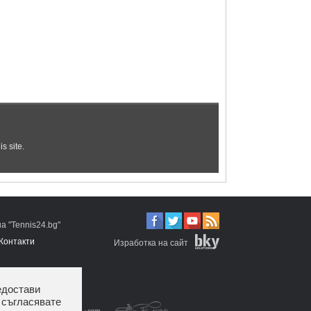
 "Tennis24.bg"
Контакти
Изработка на сайт
едостави
 съгласявате