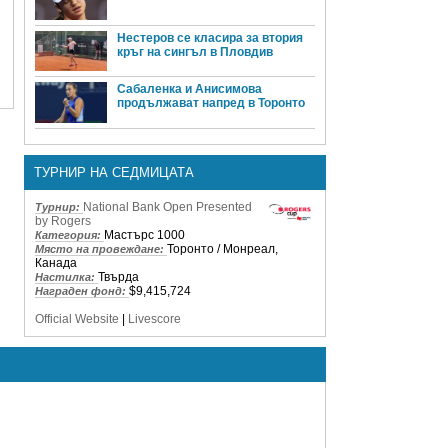
Нестеров се класира за втория
кръг на сингъл в Пловдив
Сабаленка и Анисимова
продължават напред в Торонто
ТУРНИР НА СЕДМИЦАТА
National Bank Open Presented
Турнир:
by Rogers
Мастърс 1000
Категория:
Торонто / Монреал,
Място на провеждане:
Канада
Твърда
Настилка:
$9,415,724
Награден фонд:
Official Website
|
Livescore