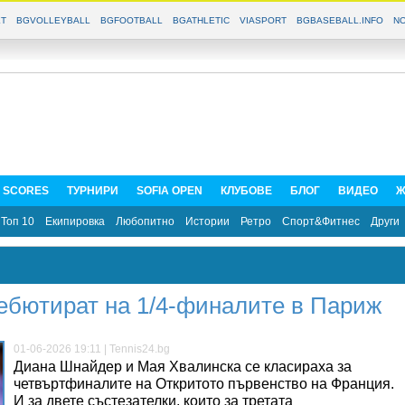
T
BGVOLLEYBALL
BGFOOTBALL
BGATHLETIC
VIASPORT
BGBASEBALL.INFO
NO
E SCORES
ТУРНИРИ
SOFIA OPEN
КЛУБОВЕ
БЛОГ
ВИДЕО
Ж
Топ 10
Екипировка
Любопитно
Истории
Ретро
Спорт&Фитнес
Други
ебютират на 1/4-финалите в Париж
01-06-2026 19:11 | Tennis24.bg
Диана Шнайдер и Мая Хвалинска се класираха за
четвъртфиналите на Откритото първенство на Франция.
И за двете състезателки, които за третата