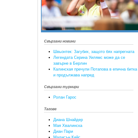
Свързани новини
Швьонтек: Загубих, защото бях напрегната
Легендата Серина Уилямс може да се
завърне в Берлин
Калинская пречупи Потапова в епична битка
и продължава напред
Свързани турнири
Ролан Гарос
Тагове
Диана Шнайдер
Мая Хвалинска
Диан Пари
Мадисън Кийс