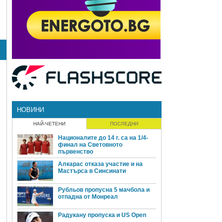
НОВИНИ
НАЙ-ЧЕТЕНИ
ПОСЛЕДНИ
Националите до 14 г. са на 1/4-
финал на Световното
първенство
Алкарас отказа участие и на
Мастърса в Синсинати
Рубльов пропусна 5 мачбола и
отпадна от Монреал
Радукану пропуска и US Open