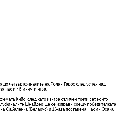
а до четвъртфиналите на Ролан Гарос след успех над
за час и 46 минути игра.
хемата Кийс, след като изигра отличен трети сет, който
полуфиналите Шнайдер ще се изправи срещу победителката
ина Сабаленка (Беларус) и 16-ата поставена Наоми Осака