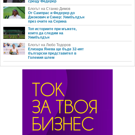
срещу Федерер
Блогът на Станко Димов
От Сампрас и Федерер до
Джокович и Синер: Уимбълдън
през очите на Серина
Топ историите при мъжете,
които да следим на
Уимбълдън
Блогът на Любо Тодоров
Елизара Янева ще бъде 32-ият
български представител в
Големия шлем