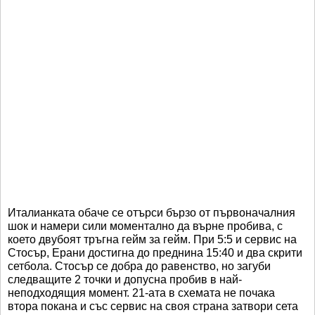
Италианката обаче се отърси бързо от първоначалния
шок и намери сили моментално да върне пробива, с
което двубоят тръгна гейм за гейм. При 5:5 и сервис на
Стосър, Ерани достигна до преднина 15:40 и два скрити
сетбола. Стосър се добра до равенство, но загуби
следващите 2 точки и допусна пробив в най-
неподходящия момент. 21-ата в схемата не почака
втора покана и със сервис на своя страна затвори сета