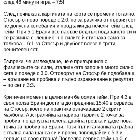
след 46 минути игра – 7:5!
След почивката картината на корта се промени тотално.
Стосър отново поведе с 2:0, но за разлика от първия сет
не допусна колебания и продължи да печели гейм след
гейм. При 5:1 Ерани все пак взе веднъж подаването си и
се размина с „лешник”, но силите й стигнаха само за
толкова – 6:1 за Стосър и двубоят влезе в трети
решителен сет.
Въпреки, че изглеждаше, че е привършила с
физическите си сили, италианката започна много силно
сета и поведе с 3:0. Отговорът на Стосър бе подобаващ
– връщане на пробива и пълно изравняване в резултат
– по сет и 3:3.
Критичен момент в целия мач бе осмия гейм. При 4:3 в
своя полза Ерани достига до преднина 15:40 в сервиса
на Стосър, което на практика означаваше 2 скрити
мачбола. Австралийката парира първите 2 точки за
пробив, но допусна нелепа двойна грешка и даде нова
точка за пробив на Ерани. Този път италианката грабна
с пълна сила шанса си и проби, повеждайки с 5:3 и
сервис на своя страна! Последва сервис-гейм на 0, с