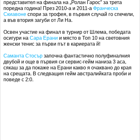
представител на финала на „Ролан Гарос” за трета
поредна година! През 2010-а и 2011-а
Франческа
Скиавоне
спори за трофея, в първия случай го спечели,
а във втория загуби от Ли На.
Освен участие на финал в турнир от Шлема, победата
осигури на
Сара Ерани
и място в Топ 10 на световния
женски тенис за първи път в кариерата й!
Саманта Стосър
започна фантастично полуфиналния
двубой и още в първия си сервис-гейм наниза 3 аса,
сякаш за да покаже на Ерани какво я очаквано до края
на срещата. В следващия гейм австралийката проби и
поведе с 2:0.