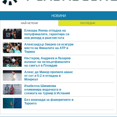
НОВИНИ
НАЙ-ЧЕТЕНИ
ПОСЛЕДНИ
Елизара Янева отпадна на
полуфиналите, гарантира си
нов рекорд в ранглистата
Александър Зверев си осигури
място на Финалите на ATP в
Торино
Нестеров, Андреев и Лазаров
излизат на четвъртфиналите
на сингъл в Пловдив
Алекс де Минор пропиля аванс
от сет и 5:2 и отпадна в
Монреал
Изабелла Шиникова
елиминира водачката в
схемата на турнир в Испания
Без изненади за фаворитките в
Торонто