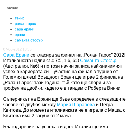
Тагове
тенис
ролан гарос
сара ерани
ерани
саманта стосър
07-06-2012 18:30
Сара Ерани
се класира за финал на „Ролан Гарос” 2012!
Италианката надви със 7:5, 1:6, 6:3
Саманта Стосър
(Австралия, №6) и по този начин записа най-значимият
успех в кариерата си – участие на финал в турнир от
Големия шлем! Всъщност Ерани ще играе 2 финала на
„Ролан Гарос” тази година, тъй като ще спори и за
трофея на двойки, където е в тандем с Роберта Винчи.
Съперникът на Ерани ще бъде определен в следващите
часове от двубоя между
Мария Шарапова
и Петра
Квитова. До момента италианката не е играла с Маша, с
Квитова има 2 загуби от 2 мача.
Благодарение на успеха си днес Италия ще има