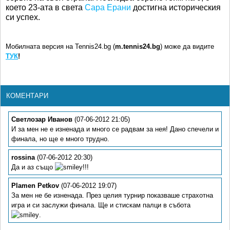
което 23-ата в света
Сара Ерани
достигна историческия
си успех.
Мобилната версия на Tennis24.bg (
m.tennis24.bg
) може да видите
ТУК
!
КОМЕНТАРИ
Светлозар Иванов
(07-06-2012 21:05)
И за мен не е изненада и много се радвам за нея! Дано спечели и
финала, но ще е много трудно.
rossina
(07-06-2012 20:30)
Да и аз също
!!!
Plamen Petkov
(07-06-2012 19:07)
За мен не бе изненада. През целия турнир показваше страхотна
игра и си заслужи финала. Ще и стискам палци в събота
.