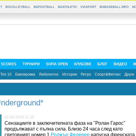
T
BGVOLLEYBALL
BGFOOTBALL
BGATHLETIC
VIASPORT
BGBASEBALL.INFO
NO
E SCORES
ТУРНИРИ
SOFIA OPEN
КЛУБОВЕ
БЛОГ
ВИДЕО
Ж
Топ 10
Екипировка
Любопитно
Истории
Ретро
Спорт&Фитнес
Други
nderground*
02-06-2010 21:25
Сензациите в заключителната фаза на "Ролан Гарос"
продължават с пълна сила. Близо 24 часа след като
световният номер 1
Роджър Федерер
напусна френската