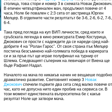
столица, това стори и номер 3 в схемата Новак Джокович
В епичен четвъртфинален мач, продължил повече от 4
часа, Ноле бе повален с 2:3 сета от австриеца Юрген
Мелцер. В отделните части резултатът бе 3-6, 2-6, 6-2, 7-6,
6-4.
Така пред погледа на куп ВИП личности, сред които и
сръбската легенда в кино режисурата Емир Костурица,
Джокович се прости с надеждите да се нареди сред най-
добрите 4 на "Ролан Гарос". От своя страна пък Мелцер
постигна безсъмнено най-голямата победа в кариерата
си и за пръв път ще играе полуфинал на турнир от
Шлема. Следващият съперник на левичаря от Виена ще
бъде Рафаел Надал.
Началото на мача по никакъв начин не вещаеше подобно
драматично развитие. Световният номер 3
Новак
Джокович
спечели първите два сета след малко повече от
час, като не допусна нито един пробив на сервиса си. В
този момент единствената въпросителна бе с какъв
резултат Ноле ще затвори мача.