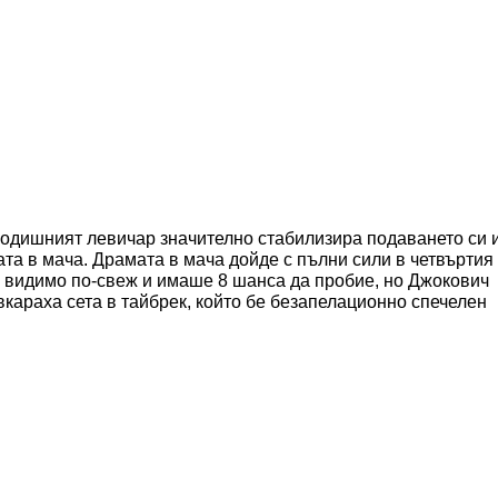
годишният левичар значително стабилизира подаването си 
та в мача. Драмата в мача дойде с пълни сили в четвъртия
е видимо по-свеж и имаше 8 шанса да пробие, но Джокович
вкараха сета в тайбрек, който бе безапелационно спечелен