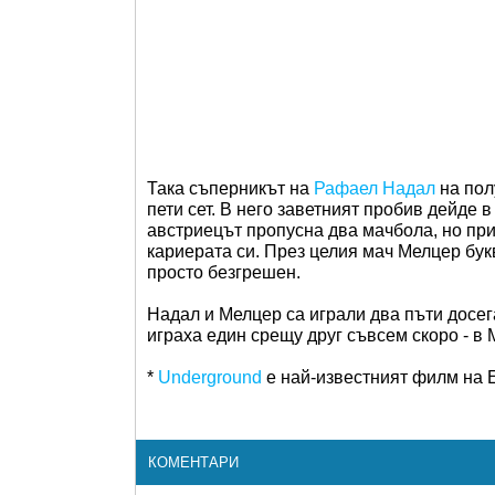
Така съперникът на
Рафаел Надал
на пол
пети сет. В него заветният пробив дейде в
австриецът пропусна два мачбола, но при
кариерата си. През целия мач Мелцер букв
просто безгрешен.
Надал и Мелцер са играли два пъти досега
играха един срещу друг съвсем скоро - в 
*
Underground
e най-известният филм на 
КОМЕНТАРИ