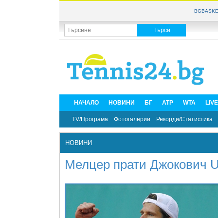
BGBASKE
НАЧАЛО
НОВИНИ
БГ
ATP
WTA
LIV
TV/Програма
Фотогалерии
Рекорди/Статистика
НОВИНИ
Мелцер прати Джокович U