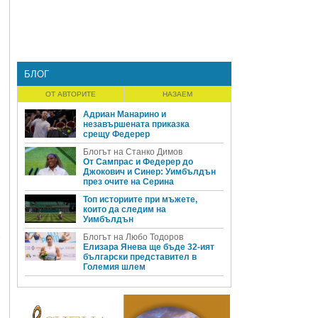
.
БЛОГ
ОТ АВТОРИТЕ
НАЗАЕМ
Адриан Манарино и
незавършената приказка
срещу Федерер
Блогът на Станко Димов
От Сампрас и Федерер до
Джокович и Синер: Уимбълдън
през очите на Серина
Топ историите при мъжете,
които да следим на
Уимбълдън
Блогът на Любо Тодоров
Елизара Янева ще бъде 32-ият
български представител в
Големия шлем