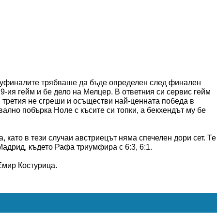
уфиналите трябваше да бъде определен след финален
 9-ия гейм и бе дело на Мелцер. В ответния си сервис гейм
 третия не сгреши и осъществи най-ценната победа в
ално побърка Ноле с късите си топки, а бекхендът му бе
, като в тези случаи австриецът няма спечелен дори сет. Те
Мадрид, където Рафа триумфира с 6:3, 6:1.
Емир Костурица.