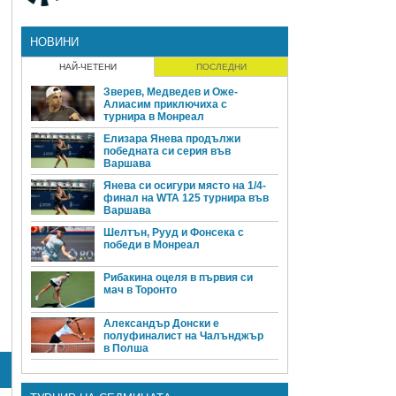
НОВИНИ
НАЙ-ЧЕТЕНИ
ПОСЛЕДНИ
Зверев, Медведев и Оже-
Алиасим приключиха с
турнира в Монреал
Елизара Янева продължи
победната си серия във
Варшава
Янева си осигури място на 1/4-
финал на WTA 125 турнира във
Варшава
Шелтън, Рууд и Фонсека с
победи в Монреал
Рибакина оцеля в първия си
мач в Торонто
Александър Донски е
полуфиналист на Чалънджър
в Полша