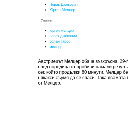
Новак Джокович
Юрген Мелцер
Тагове
юрген мелцер
новак джокович
ролан гарос
мелцер
Австриецът Мелцер обаче възкръсна. 29-
след поредица от пробиви намали резулта
сет, който продължи 80 минути. Мелцер б
някакси съумя да се спаси. Така двамата 
от Мелцер.