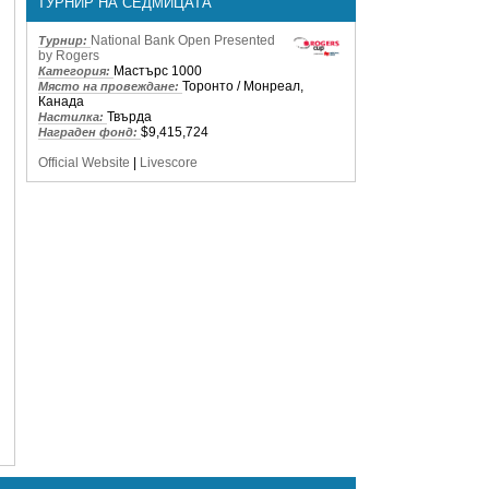
ТУРНИР НА СЕДМИЦАТА
National Bank Open Presented
Турнир:
by Rogers
Мастърс 1000
Категория:
Торонто / Монреал,
Място на провеждане:
Канада
Твърда
Настилка:
$9,415,724
Награден фонд:
Official Website
|
Livescore