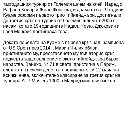
тазгодишния турнир от Големия шлем на клей. Наред с
Рафаел Ходар и Жоао Фонсека, и двамата на 19 години,
Куаме оформи първото трио тийнейджъри, достигнали
до третия кръг на турнир от Големия шлем от 2006 г.
насам, когато 19-годишните Надал, Новак Джокович и
Гаел Монфис постигнаха това.
Докато победата на Куаме в първия кръг над шампиона
от US Open през 2014 г. Марин Чилич обяви
пристигането му, представянето му във втория кръг
подчерта защо вълнението около тийнейджъра бързо
нараства. Вайехо, № 71 в света, пристигна в Париж,
след като спечели девет от предишните си 12 мача на
всички нива, включително класиране за третия кръг на
турнира ATP Masters 1000 в Мадрид миналия месец.