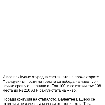
И все пак Куаме открадна светлината на прожекторите.
Французинът постигна третата си победа на ниво тур -
всички срещу съперници от Топ 100, и се изкачи със 108
места до № 210 ATP ранглистата на живо.
Поради контузия на стъпалото, Валентен Вашеро се
оттегли и не излезе за мача си от втория кръг. Така