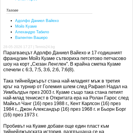
Тагове
Адолфо Даниел Вайехо
Мойз Куаме
Алехандро Табило
Валентен Вашеро
28-05-2026 17:27 | Tennis24.bg
Парагваецът Адолфо Даниел Вайехо и 17-годишният
французин Мойз Куаме сътвориха петсетово петчасово
шоу на корт „Сюзан Ленглен”. В крайна сметка Куаме
спечели с 6:3, 7:5, 3:6, 2:6, 7:6(8).
Така тийнейджърът стана най-младият мъж в третия
кръг на турнир от Големия шлем след Рафаел Надал на
Уимбълдън през 2003 г. Куаме също така стана петият
най-млад тенисист в Откритата ера на Ролан Гарос след
Майкъл Чанг (16) през 1988 г., Кент Карлсон (16) през
1984 г., Джон Александър (16) през 1968 г. и Бьорн Борг
(16) през 1973 г.
Пробивът на Куаме добави още един пласт към
тийнейджърската история, разгръщаща се на