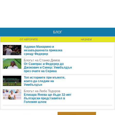
БЛОГ
ОТ АВТОРИТЕ
НАЗАЕМ
Адриан Манарино и
незавършената приказка
срещу Федерер
Блогът на Станко Димов
От Сампрас и Федерер до
Джокович и Синер: Уимбълдън
през очите на Серина
Топ историите при мъжете,
които да следим на
Уимбълдън
Блогът на Любо Тодоров
Елизара Янева ще бъде 32-ият
български представител в
Големия шлем