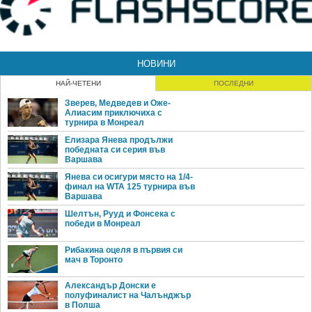
НОВИНИ
НАЙ-ЧЕТЕНИ
ПОСЛЕДНИ
Зверев, Медведев и Оже-
Алиасим приключиха с
турнира в Монреал
Елизара Янева продължи
победната си серия във
Варшава
Янева си осигури място на 1/4-
финал на WTA 125 турнира във
Варшава
Шелтън, Рууд и Фонсека с
победи в Монреал
Рибакина оцеля в първия си
мач в Торонто
Александър Донски е
полуфиналист на Чалънджър
в Полша