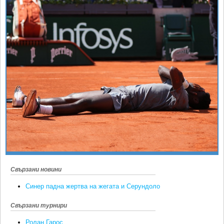
Ретро
SOFIA OPEN
Спорт&Фитнес
КЛУБОВЕ
Други
БЛОГ
Любители
ВИДЕО
ЖЪЛТО
РАКЕТНИ
Свързани новини
Синер падна жертва на жегата и Серундоло
Свързани турнири
Ролан Гарос