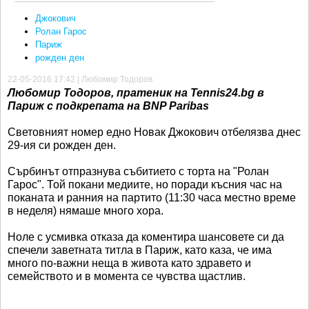
Джокович
Ролан Гарос
Париж
рожден ден
22-05-2016 17:42 | Любомир Тодоров
Любомир Тодоров, пратеник на Tennis24.bg в
Париж с подкрепата на BNP Paribas
Световният номер едно Новак Джокович отбелязва днес
29-ия си рожден ден.
Сърбинът отпразнува събитието с торта на "Ролан
Гарос". Той покани медиите, но поради късния час на
поканата и ранния на партито (11:30 часа местно време
в неделя) нямаше много хора.
Ноле с усмивка отказа да коментира шансовете си да
спечели заветната титла в Париж, като каза, че има
много по-важни неща в живота като здравето и
семейството и в момента се чувства щастлив.