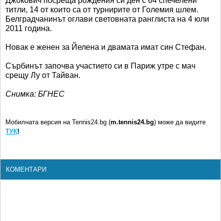
Джокович посреща рождения си ден с 64 спечелени
титли, 14 от които са от турнирите от Големия шлем.
Белградчанинът оглави световната ранглиста на 4 юли
2011 година.
Новак е женен за Йелена и двамата имат син Стефан.
Сърбинът започва участието си в Париж утре с мач
срещу Лу от Тайван.
Снимка: БГНЕС
Мобилната версия на Tennis24.bg (
m.tennis24.bg
) може да видите
ТУК
!
КОМЕНТАРИ