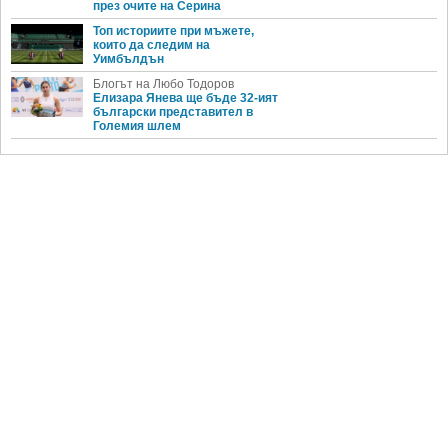
през очите на Серина
Топ историите при мъжете,
които да следим на
Уимбълдън
Блогът на Любо Тодоров
Елизара Янева ще бъде 32-ият
български представител в
Големия шлем