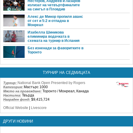
Нестеров, Андреев и Лазаров
излизат на четвъртфиналите
на сингъл в Пловдив
Алекс де Минор пропиля аванс
от сет и 5:2 и отпадна в
Монреал
Изабелла Шиникова
елиминира водачката в
схемата на турнир в Испания
Без изненади за фаворитките в
Торонто
ТУРНИР НА СЕДМИЦАТА
National Bank Open Presented by Rogers
Турнир:
Мастърс 1000
Категория:
Торонто / Монреал, Канада
Място на провеждане:
Твърда
Настилка:
$9,415,724
Награден фонд:
Official Website
|
Livescore
ДРУГИ НОВИНИ