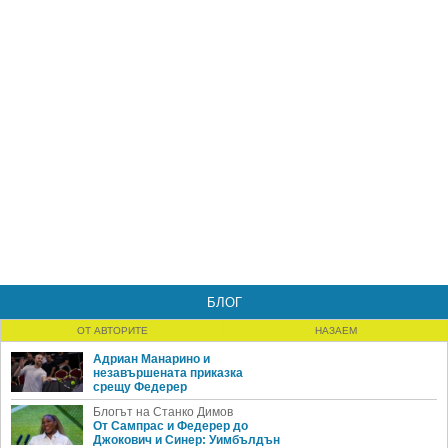
БЛОГ
ОТ АВТОРИТЕ
НАЗАЕМ
Адриан Манарино и
незавършената приказка
срещу Федерер
Блогът на Станко Димов
От Сампрас и Федерер до
Джокович и Синер: Уимбълдън