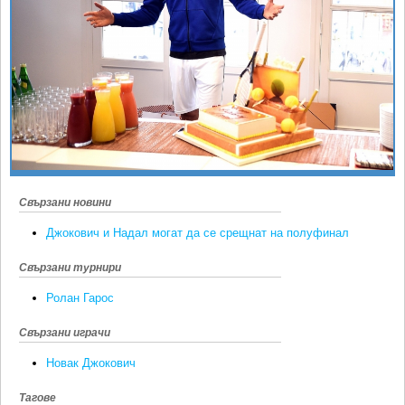
Ретро
SOFIA OPEN
Спорт&Фитнес
КЛУБОВЕ
Други
БЛОГ
Любители
ВИДЕО
ЖЪЛТО
РАКЕТНИ
Свързани новини
Джокович и Надал могат да се срещнат на полуфинал
Свързани турнири
Ролан Гарос
Свързани играчи
Новак Джокович
Тагове