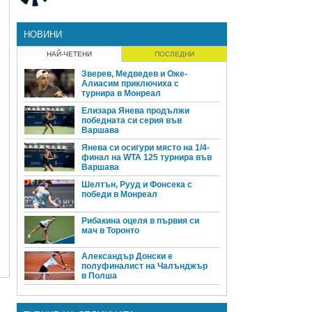
НОВИНИ
НАЙ-ЧЕТЕНИ
ПОСЛЕДНИ
Зверев, Медведев и Оже-
Алиасим приключиха с
турнира в Монреал
Елизара Янева продължи
победната си серия във
Варшава
Янева си осигури място на 1/4-
финал на WTA 125 турнира във
Варшава
Шелтън, Рууд и Фонсека с
победи в Монреал
Рибакина оцеля в първия си
мач в Торонто
Александър Донски е
полуфиналист на Чалънджър
в Полша