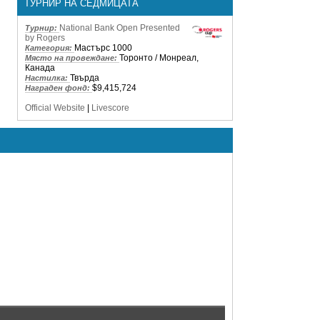
ТУРНИР НА СЕДМИЦАТА
National Bank Open Presented
Турнир:
by Rogers
Мастърс 1000
Категория:
Торонто / Монреал,
Място на провеждане:
Канада
Твърда
Настилка:
$9,415,724
Награден фонд:
Official Website
|
Livescore