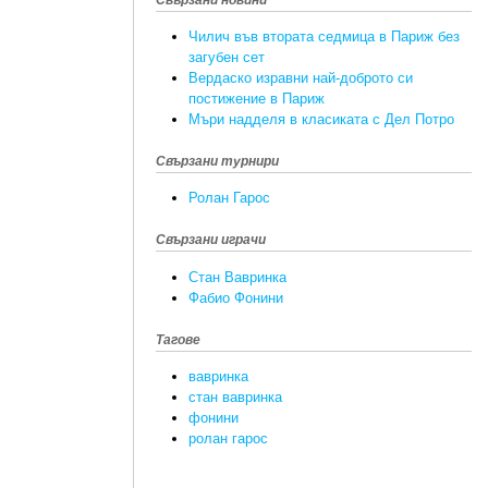
Свързани новини
Чилич във втората седмица в Париж без
загубен сет
Вердаско изравни най-доброто си
постижение в Париж
Мъри надделя в класиката с Дел Потро
Свързани турнири
Ролан Гарос
Свързани играчи
Стан Вавринка
Фабио Фонини
Тагове
вавринка
стан вавринка
фонини
ролан гарос