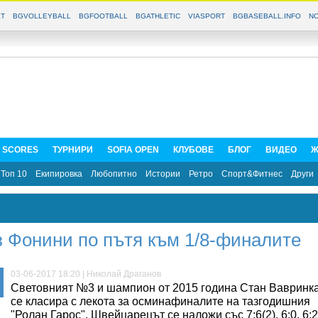
T
BGVOLLEYBALL
BGFOOTBALL
BGATHLETIC
VIASPORT
BGBASEBALL.INFO
NO
E SCORES
ТУРНИРИ
SOFIA OPEN
КЛУБОВЕ
БЛОГ
ВИДЕО
Ж
Топ 10
Екипировка
Любопитно
Истории
Ретро
Спорт&Фитнес
Други
з Фонини по пътя към 1/8-финалите
03-06-2017 18:20 | Николай Драганов
Световният №3 и шампион от 2015 година Стан Вавринк
се класира с лекота за осминафиналите на тазгодишния
"Ролан Гарос". Швейцарецът се наложи със 7:6(2), 6:0, 6:2