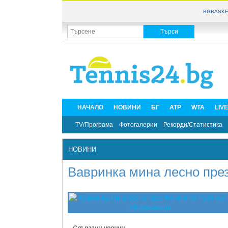
BGBASKE
НАЧАЛО
НОВИНИ
БГ
ATP
WTA
LIV
TV/Програма
Фотогалерии
Рекорди/Статистика
НОВИНИ
Вавринка мина лесно пре