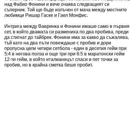
над Фабио Фонини и вече очаква следващият си
съперник. Той ще бъде излъчен от мача между местните
любимци Ришар Гаске и Гаел Монфис.
Интрига между Вавринка и Фонини имаше само в първия
сет, в който двамата си размениха по два пробива, преди
да стигнат до тайбрек. Фонини има за какво да съжалява,
тъй като на два пъти повеждаше с пробив и дори
пропусна цели четири сетбола - един в десетия гейм при
5:4 в негова полза и още три при 6:5 в маратонски гейм
12-ти гейм, в който италианецът спаси и пет точки за
пробив, но в крайна сметка беше пробит.