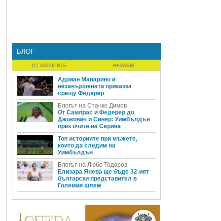
БЛОГ
ОТ АВТОРИТЕ
НАЗАЕМ
Адриан Манарино и
незавършената приказка
срещу Федерер
Блогът на Станко Димов
От Сампрас и Федерер до
Джокович и Синер: Уимбълдън
през очите на Серина
Топ историите при мъжете,
които да следим на
Уимбълдън
Блогът на Любо Тодоров
Елизара Янева ще бъде 32-ият
български представител в
Големия шлем