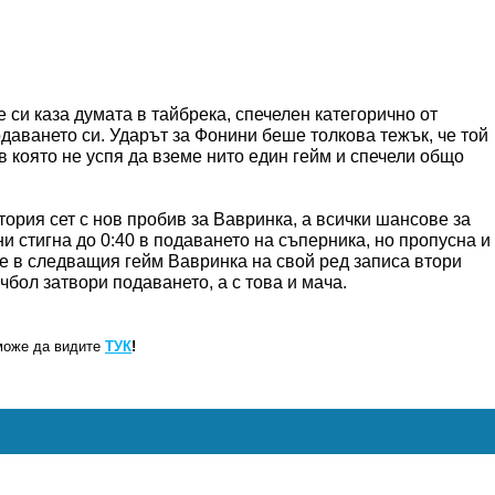
си каза думата в тайбрека, спечелен категорично от
одаването си. Ударът за Фонини беше толкова тежък, че той
в която не успя да вземе нито един гейм и спечели общо
тория сет с нов пробив за Вавринка, а всички шансове за
и стигна до 0:40 в подаването на съперника, но пропусна и
е в следващия гейм Вавринка на свой ред записа втори
чбол затвори подаването, а с това и мача.
може да видите
ТУК
!