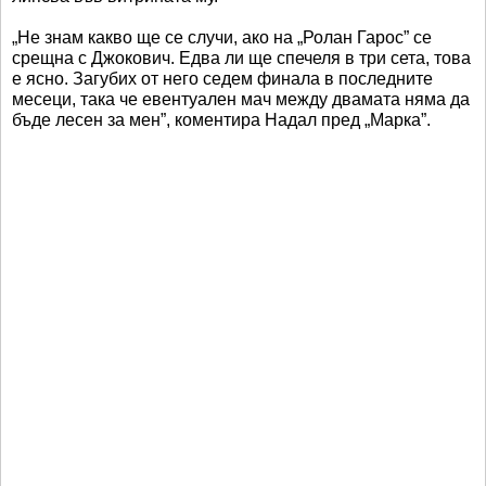
„Не знам какво ще се случи, ако на „Ролан Гарос” се
срещна с Джокович. Едва ли ще спечеля в три сета, това
е ясно. Загубих от него седем финала в последните
месеци, така че евентуален мач между двамата няма да
бъде лесен за мен”, коментира Надал пред „Марка”.