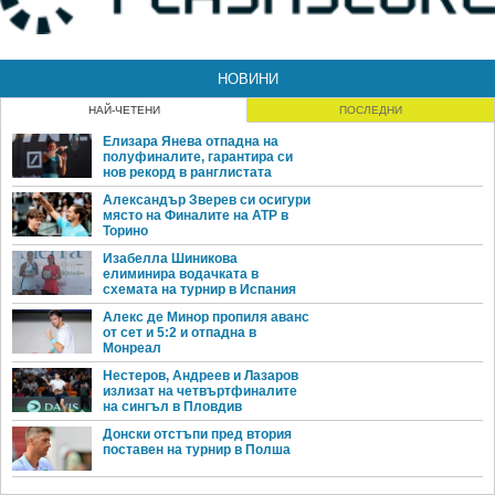
НОВИНИ
НАЙ-ЧЕТЕНИ
ПОСЛЕДНИ
Елизара Янева отпадна на
полуфиналите, гарантира си
нов рекорд в ранглистата
Александър Зверев си осигури
място на Финалите на ATP в
Торино
Изабелла Шиникова
елиминира водачката в
схемата на турнир в Испания
Алекс де Минор пропиля аванс
от сет и 5:2 и отпадна в
Монреал
Нестеров, Андреев и Лазаров
излизат на четвъртфиналите
на сингъл в Пловдив
Донски отстъпи пред втория
поставен на турнир в Полша