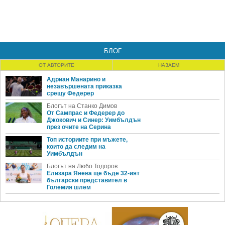
БЛОГ
ОТ АВТОРИТЕ
НАЗАЕМ
Адриан Манарино и
незавършената приказка
срещу Федерер
Блогът на Станко Димов
От Сампрас и Федерер до
Джокович и Синер: Уимбълдън
през очите на Серина
Топ историите при мъжете,
които да следим на
Уимбълдън
Блогът на Любо Тодоров
Елизара Янева ще бъде 32-ият
български представител в
Големия шлем