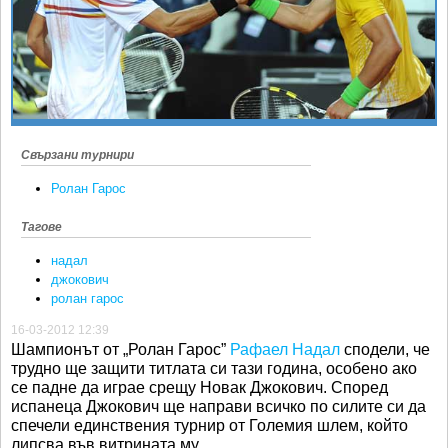
Ретро
SOFIA OPEN
Спорт&Фитнес
КЛУБОВЕ
Други
БЛОГ
Любители
ВИДЕО
ЖЪЛТО
Свързани турнири
РАКЕТНИ
Ролан Гарос
Тагове
надал
джокович
ролан гарос
16-03-2012 12:39
Шампионът от „Ролан Гарос”
Рафаел Надал
сподели, че
трудно ще защити титлата си тази година, особено ако
се падне да играе срещу Новак Джокович. Според
испанеца Джокович ще направи всичко по силите си да
спечели единствения турнир от Големия шлем, който
липсва във витрината му.