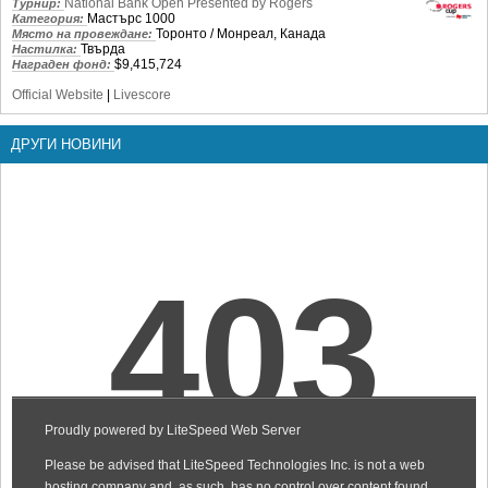
National Bank Open Presented by Rogers
Турнир:
Мастърс 1000
Категория:
Торонто / Монреал, Канада
Място на провеждане:
Твърда
Настилка:
$9,415,724
Награден фонд:
Official Website
|
Livescore
ДРУГИ НОВИНИ