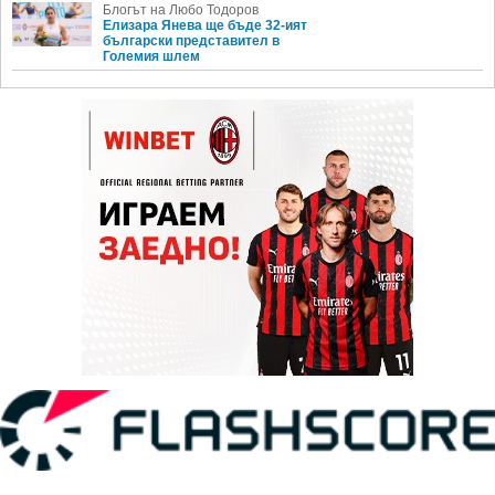
Блогът на Любо Тодоров
Елизара Янева ще бъде 32-ият
български представител в
Големия шлем