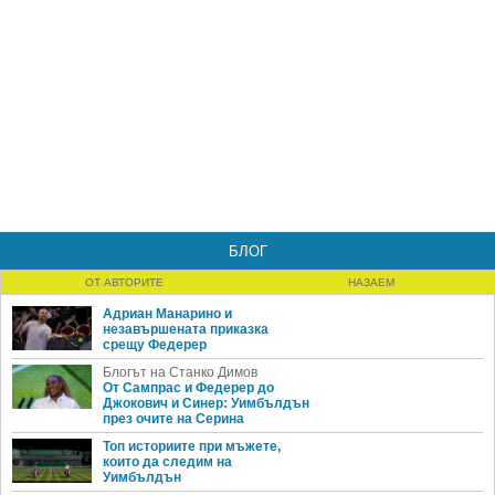
БЛОГ
ОТ АВТОРИТЕ
НАЗАЕМ
Адриан Манарино и
незавършената приказка
срещу Федерер
Блогът на Станко Димов
От Сампрас и Федерер до
Джокович и Синер: Уимбълдън
през очите на Серина
Топ историите при мъжете,
които да следим на
Уимбълдън