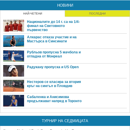
НОВИНИ
НАЙ-ЧЕТЕНИ
ПОСЛЕДНИ
Националите до 14 г. са на 1/4-
финал на Световното
първенство
Алкарас отказа участие и на
Мастърса в Синсинати
Рубльов пропусна 5 мачбола и
отпадна от Монреал
Радукану пропуска и US Open
Нестеров се класира за втория
кръг на сингъл в Пловдив
Сабаленка и Анисимова
продължават напред в Торонто
ТУРНИР НА СЕДМИЦАТА