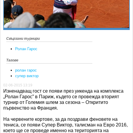
Ретро
SOFIA OPEN
Спорт&Фитнес
КЛУБОВЕ
Други
БЛОГ
Любители
ВИДЕО
Свързани турнири
ЖЪЛТО
Ролан Гарос
РАКЕТНИ
Тагове
ролан гарос
супер виктор
02-06-2015 13:19
Изненадващ гост се появи през уикенда на комплекса
„Ролан Гарос” в Париж, където се провежда вторият
турнир от Големия шлем за сезона – Откритито
първенство на Франция.
На червените кортове, за да поздрави феновете на
тениса, се появи Супер Виктор, талисман на Евро 2016,
което ще се проведе именно на територията на