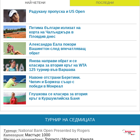
НАЙ-ЧЕТЕНИ
ПОСЛЕДНИ
Радукану пропуска и US Open
Петима българи излизат на
корта на Чалънджъра в
Пловдив днес
Александра Еала покори
Вашингтон след впечатляващ
обрат
Янева направи обрат и се
класира за втория кръг на WTA
125 турнир във Варшава
Навоне отстрани Беретини.
Чилич и Боржеш също с
победи в Монреал
Глушкова се класира за втория
кръг в Куршумлийска Баня
ТУРНИР НА СЕДМИЦАТА
National Bank Open Presented by Rogers
Турнир:
Мастърс 1000
Категория:
Торонто / Монреал, Канада
Място на провеждане: