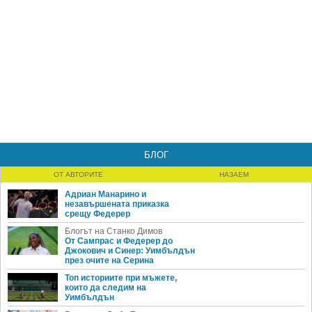
БЛОГ
ОТ АВТОРИТЕ
НАЗАЕМ
Адриан Манарино и
незавършената приказка
срещу Федерер
Блогът на Станко Димов
От Сампрас и Федерер до
Джокович и Синер: Уимбълдън
през очите на Серина
Топ историите при мъжете,
които да следим на
Уимбълдън