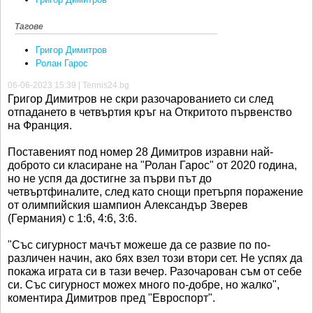
Тагове
Григор Димитров
Ролан Гарос
06-06-2023 15:39 | Tennis24.bg
Григор Димитров не скри разочарованието си след
отпадането в четвъртия кръг на Откритото първенство
на Франция.
Поставеният под номер 28 Димитров изравни най-
доброто си класиране на "Ролан Гарос" от 2020 година,
но не успя да достигне за първи път до
четвъртфиналите, след като снощи претърпя поражение
от олимпийския шампион Александър Зверев
(Германия) с 1:6, 4:6, 3:6.
"Със сигурност мачът можеше да се развие по по-
различен начин, ако бях взел този втори сет. Не успях да
покажа играта си в тази вечер. Разочарован съм от себе
си. Със сигурност можех много по-добре, но жалко",
коментира Димитров пред "Евроспорт".