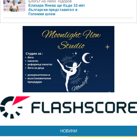
Блогът на Любо Тодоров
Елизара Янева ще бъде 32-ият
български представител в
Големия шлем
НОВИНИ