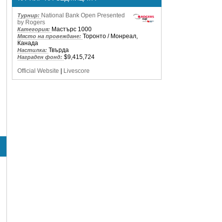
National Bank Open Presented
Турнир:
by Rogers
Мастърс 1000
Категория:
Торонто / Монреал,
Място на провеждане:
Канада
Твърда
Настилка:
$9,415,724
Награден фонд:
Official Website
|
Livescore