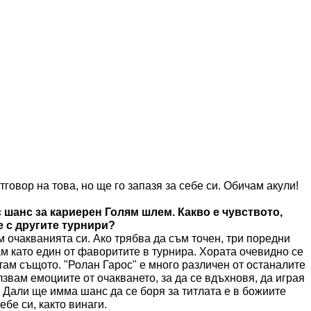
тговор на това, но ще го запазя за себе си. Обичам акули!
 с шанс за кариерен Голям шлем. Какво е чувството,
е с другите турнири?
ам очакванията си. Ако трябва да съм точен, три поредни
ам като един от фаворитите в турнира. Хората очевидно се
итам същото. "Ролан Гарос" е много различен от останалите
звам емоциите от очакването, за да се вдъхновя, да играя
. Дали ще имма шанс да се боря за титлата е в божиите
ебе си, както винаги.