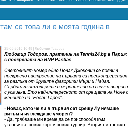
Топ 10
Екипировка
Любопитно
Истории
Ретро
Спорт&Фитнес
Други
там се това ли е моята година в
25-05-2016 10:49 | Любомир Тодоров
Любомир Тодоров, пратеник на Tennis24.bg в Париж
с подкрепата на BNP Paribas
Световният номер едно Новак Джокович се появи в
прекрасно настроение на първата си пресконференция
за разлика от другите фаворити Мъри и Надал.
Сърбинът отговаряше изчерпателно на всички въпроси
с усмивка. Ето най-интересното от срещата на Ноле 
медиите на "Ролан Гарос".
- Новак, като че ли в първия сет срещу Лу нямаше
ритъм и изглеждаше уморен?
- Да, трябваше ми време да се приспособя към
условията, новия корт и новия турнир. Вторият и третият