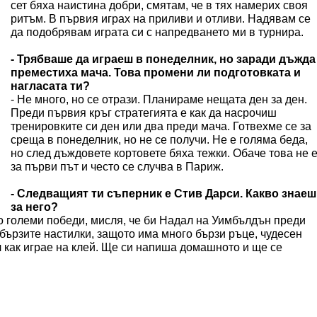
сет бяха наистина добри, смятам, че в тях намерих своя
ритъм. В първия играх на приливи и отливи. Надявам се
да подобрявам играта си с напредването ми в турнира.
- Трябваше да играеш в понеделник, но заради дъжда
преместиха мача. Това промени ли подготовката и
нагласата ти?
- Не много, но се отрази. Планираме нещата ден за ден.
Преди първия кръг стратегията е как да насрочиш
тренировките си ден или два преди мача. Готвехме се за
среща в понеделник, но не се получи. Не е голяма беда,
но след дъждовете кортовете бяха тежки. Обаче това не 
за първи път и често се случва в Париж.
- Следващият ти съперник е Стив Дарси. Какво знаеш
за него?
лко големи победи, мисля, че би Надал на Уимбълдън преди
-бързите настилки, защото има много бързи ръце, чудесен
л как играе на клей. Ще си напиша домашното и ще се