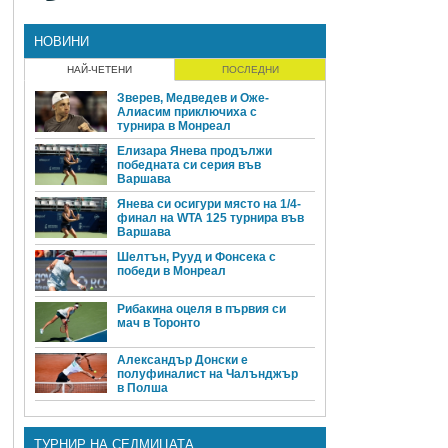
НОВИНИ
НАЙ-ЧЕТЕНИ
ПОСЛЕДНИ
Зверев, Медведев и Оже-
Алиасим приключиха с
турнира в Монреал
Елизара Янева продължи
победната си серия във
Варшава
Янева си осигури място на 1/4-
финал на WTA 125 турнира във
Варшава
Шелтън, Рууд и Фонсека с
победи в Монреал
Рибакина оцеля в първия си
мач в Торонто
Александър Донски е
полуфиналист на Чалънджър
в Полша
ТУРНИР НА СЕДМИЦАТА