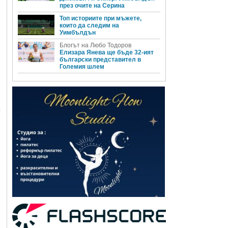
през очите на Серина
Топ историите при мъжете,
които да следим на
Уимбълдън
Блогът на Любо Тодоров
Елизара Янева ще бъде 32-ият
български представител в
Големия шлем
е