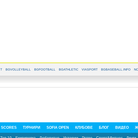
T
BGVOLLEYBALL
BGFOOTBALL
BGATHLETIC
VIASPORT
BGBASEBALL.INFO
NO
E SCORES
ТУРНИРИ
SOFIA OPEN
КЛУБОВЕ
БЛОГ
ВИДЕО
Ж