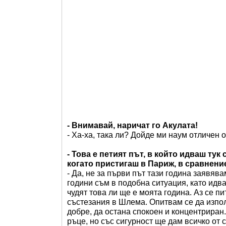
- Внимавай, наричат го Акулата!
- Ха-ха, така ли? Дойде ми наум отличен о
- Това е петият път, в който идваш тук
когато пристигаш в Париж, в сравнени
- Да, не за първи път тази година заявяв
години съм в подобна ситуация, като идв
чудят това ли ще е моята година. Аз се п
състезания в Шлема. Опитвам се да изпол
добре, да остана спокоен и концентриран
ръце, но със сигурност ще дам всичко от с