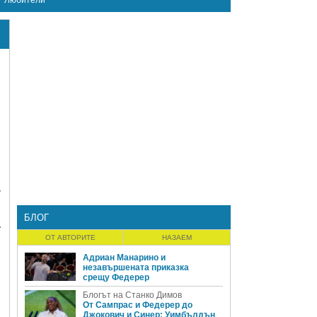
Любители
,
БЛОГ
с
ОТ АВТОРИТЕ
НАЗАЕМ
Адриан Манарино и
незавършената приказка
срещу Федерер
Блогът на Станко Димов
От Сампрас и Федерер до
Джокович и Синер: Уимбълдън