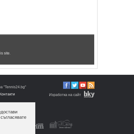
 "Tennis24.bg"
Контакти
Изработка на сайт
едостави
 съгласявате