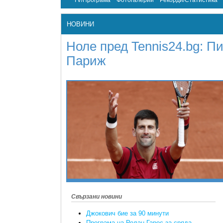
TV/Програма
Фотогалерии
Рекорди/Статистика
НОВИНИ
Ноле пред Tennis24.bg: Пи
Париж
Свързани новини
Джокович бие за 90 минути
Програма на Ролан Гарос за сряда