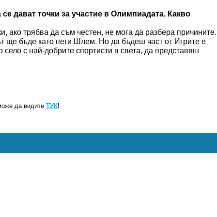
 се дават точки за участие в Олимпиадата. Какво
ки, ако трябва да съм честен, не мога да разбера причините.
т ще бъде като пети Шлем. Но да бъдеш част от Игрите е
 село с най-добрите спортисти в света, да представяш
може да видите
ТУК
!