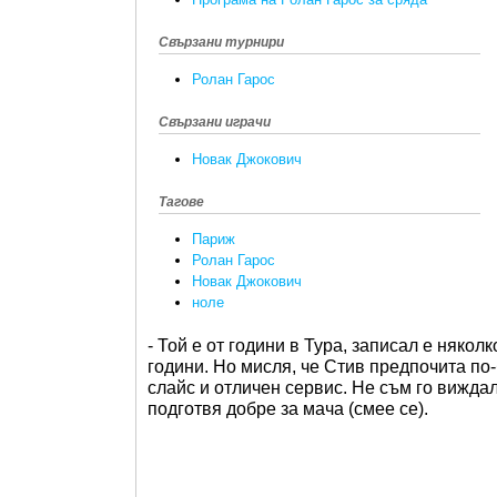
Свързани турнири
Ролан Гарос
Свързани играчи
Новак Джокович
Тагове
Париж
Ролан Гарос
Новак Джокович
ноле
- Той е от години в Тура, записал е няко
години. Но мисля, че Стив предпочита по
слайс и отличен сервис. Не съм го вижда
подготвя добре за мача (смее се).