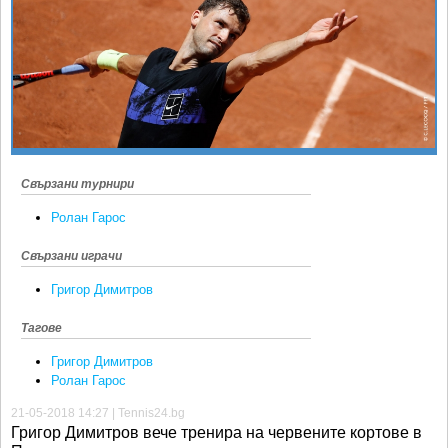
Ретро
SOFIA OPEN
Спорт&Фитнес
КЛУБОВЕ
Други
БЛОГ
Любители
ВИДЕО
ЖЪЛТО
РАКЕТНИ
Свързани турнири
Ролан Гарос
Свързани играчи
Григор Димитров
Тагове
Григор Димитров
Ролан Гарос
21-05-2018 14:27 | Tennis24.bg
Григор Димитров вече тренира на червените кортове в