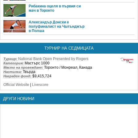
Рибакина оцеля в първия си
мач в Торонто
Александър Донски е
полуфиналист на Чалънджър
в Полша
ТУРНИР НА СЕДМИЦАТА
National Bank Open Presented by Rogers
Турнир:
Мастърс 1000
Категория:
Торонто / Монреал, Канада
Място на провеждане:
Твърда
Настилка:
$9,415,724
Награден фонд:
Official Website
|
Livescore
ДРУГИ НОВИНИ