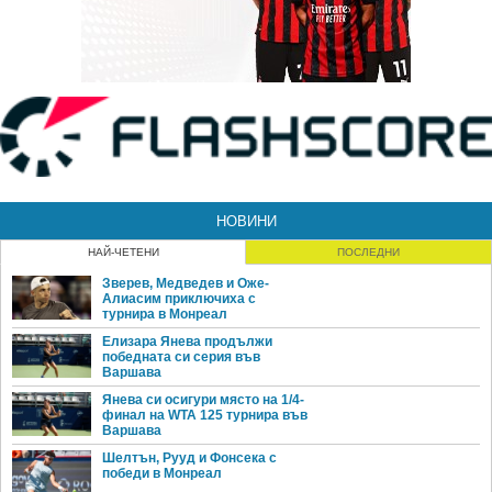
НОВИНИ
НАЙ-ЧЕТЕНИ
ПОСЛЕДНИ
Зверев, Медведев и Оже-
Алиасим приключиха с
турнира в Монреал
Елизара Янева продължи
победната си серия във
Варшава
Янева си осигури място на 1/4-
финал на WTA 125 турнира във
Варшава
Шелтън, Рууд и Фонсека с
победи в Монреал