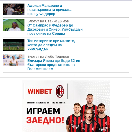
Адриан Манарино и
незавършената приказка
срещу Федерер
Блогът на Станко Димов
От Сампрас и Федерер до
Джокович и Синер: Уимбълдън
през очите на Серина
Топ историите при мъжете,
които да следим на
Уимбълдън
Блогът на Любо Тодоров
Елизара Янева ще бъде 32-ият
български представител в
Големия шлем