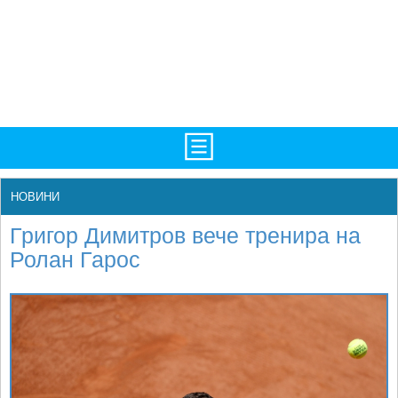
TV/Програма
НАЧАЛО
НОВИНИ
Фотогалерии
НОВИНИ
Григор Димитров вече тренира на
Рекорди/Статистика
БГ
Ролан Гарос
Топ 10
ATP
Екипировка
WTA
Любопитно
LIVE SCORES
Истории
ТУРНИРИ