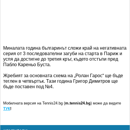
Миналата година българинът сложи край на негативната
серия от 3 последователни загуби на старта в Париж и
успя да достигне до третия кръг, където отстъпи пред
Пабло Кареньо Буста.
Жребият за основната схема на „Ролан Гарос“ ще бъде
теглен в четвъртък. Тази година Григор Димитров ще
бъде поставен под №4.
Мобилната версия на Tennis24.bg (
m.tennis24.bg
) може да видите
ТУК
!