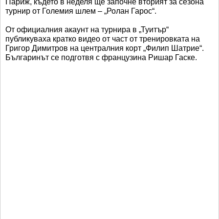
Париж, където в неделя ще започне вторият за сезона
турнир от Големия шлем – „Ролан Гарос“.
От официалния акаунт на турнира в „Туитър“
публикуваха кратко видео от част от тренировката на
Григор Димитров на централния корт „Филип Шатрие“.
Българинът се подготвя с французина Ришар Гаске.