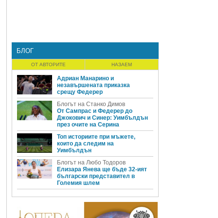
БЛОГ
ОТ АВТОРИТЕ
НАЗАЕМ
Адриан Манарино и
незавършената приказка
срещу Федерер
Блогът на Станко Димов
От Сампрас и Федерер до
Джокович и Синер: Уимбълдън
през очите на Серина
Топ историите при мъжете,
които да следим на
Уимбълдън
Блогът на Любо Тодоров
Елизара Янева ще бъде 32-ият
български представител в
Големия шлем