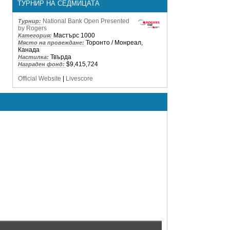
ТУРНИР НА СЕДМИЦАТА
National Bank Open Presented
Турнир:
by Rogers
Мастърс 1000
Категория:
Торонто / Монреал,
Място на провеждане:
Канада
Твърда
Настилка:
$9,415,724
Награден фонд:
Official Website
|
Livescore