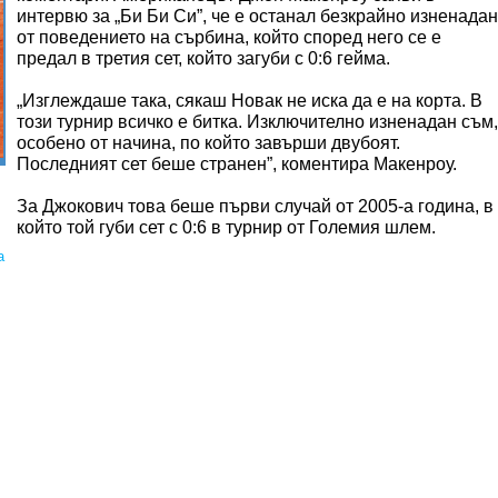
интервю за „Би Би Си”, че е останал безкрайно изненадан
от поведението на сърбина, който според него се е
предал в третия сет, който загуби с 0:6 гейма.
„Изглеждаше така, сякаш Новак не иска да е на корта. В
този турнир всичко е битка. Изключително изненадан съм,
особено от начина, по който завърши двубоят.
Последният сет беше странен”, коментира Макенроу.
За Джокович това беше първи случай от 2005-а година, в
който той губи сет с 0:6 в турнир от Големия шлем.
а