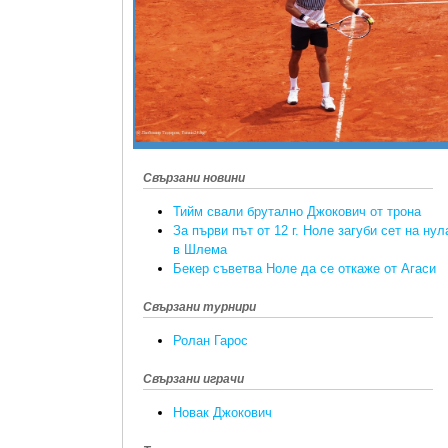
Свързани новини
Тийм свали брутално Джокович от трона
За първи път от 12 г. Ноле загуби сет на нул
в Шлема
Бекер съветва Ноле да се откаже от Агаси
Свързани турнири
Ролан Гарос
Свързани играчи
Новак Джокович