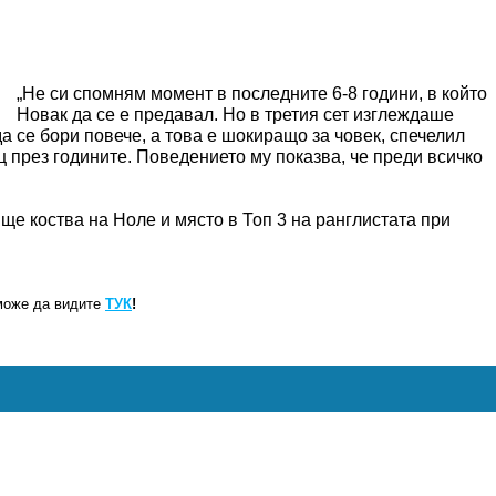
„Не си спомням момент в последните 6-8 години, в който
Новак да се е предавал. Но в третия сет изглеждаше
да се бори повече, а това е шокиращо за човек, спечелил
ц през годините. Поведението му показва, че преди всичко
е коства на Ноле и място в Топ 3 на ранглистата при
може да видите
ТУК
!