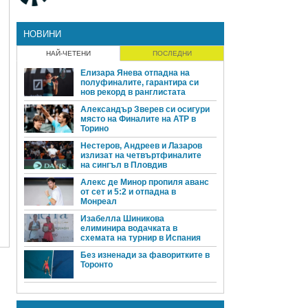
НОВИНИ
НАЙ-ЧЕТЕНИ
ПОСЛЕДНИ
Елизара Янева отпадна на
полуфиналите, гарантира си
нов рекорд в ранглистата
Александър Зверев си осигури
място на Финалите на ATP в
Торино
Нестеров, Андреев и Лазаров
излизат на четвъртфиналите
на сингъл в Пловдив
Алекс де Минор пропиля аванс
от сет и 5:2 и отпадна в
Монреал
Изабелла Шиникова
елиминира водачката в
схемата на турнир в Испания
Без изненади за фаворитките в
Торонто