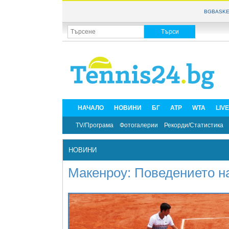
BGBASKE
НАЧАЛО
НОВИНИ
БГ
ATP
WTA
LIV
TV/Програма
Фотогалерии
Рекорди/Статистика
НОВИНИ
Макенроу: Поведението н