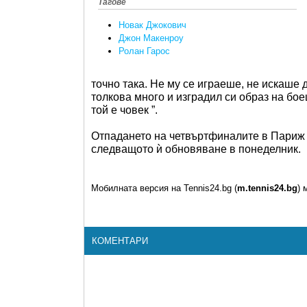
Тагове
Новак Джокович
Джон Макенроу
Ролан Гарос
точно така. Не му се играеше, не искаше 
толкова много и изградил си образ на бое
той е човек ”.
Отпадането на четвъртфиналите в Париж щ
следващото ѝ обновяване в понеделник.
Мобилната версия на Tennis24.bg (
m.tennis24.bg
) 
КОМЕНТАРИ