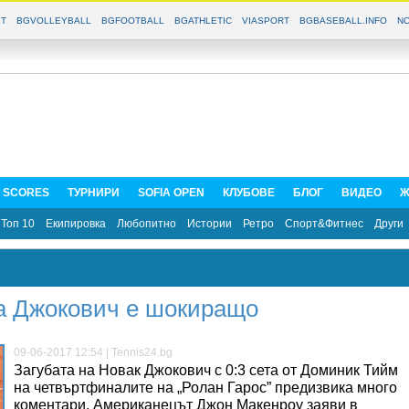
T
BGVOLLEYBALL
BGFOOTBALL
BGATHLETIC
VIASPORT
BGBASEBALL.INFO
NO
E SCORES
ТУРНИРИ
SOFIA OPEN
КЛУБОВЕ
БЛОГ
ВИДЕО
Ж
Топ 10
Екипировка
Любопитно
Истории
Ретро
Спорт&Фитнес
Други
а Джокович е шокиращо
09-06-2017 12:54 | Tennis24.bg
Загубата на Новак Джокович с 0:3 сета от Доминик Тийм
на четвъртфиналите на „Ролан Гарос” предизвика много
коментари. Американецът Джон Макенроу заяви в