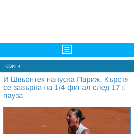
TV/Програма
НАЧАЛО
НОВИНИ
Фотогалерии
НОВИНИ
И Швьонтек напуска Париж. Кърстя
Рекорди/Статистика
БГ
се завърна на 1/4-финал след 17 г.
пауза
Топ 10
ATP
Екипировка
WTA
Любопитно
LIVE SCORES
Истории
ТУРНИРИ