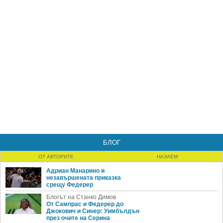
БЛОГ
ОТ АВТОРИТЕ
НАЗАЕМ
Адриан Манарино и
незавършената приказка
срещу Федерер
Блогът на Станко Димов
От Сампрас и Федерер до
Джокович и Синер: Уимбълдън
през очите на Серина