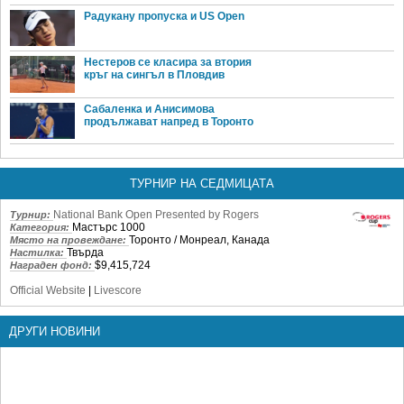
Радукану пропуска и US Open
Нестеров се класира за втория
кръг на сингъл в Пловдив
Сабаленка и Анисимова
продължават напред в Торонто
ТУРНИР НА СЕДМИЦАТА
National Bank Open Presented by Rogers
Турнир:
Мастърс 1000
Категория:
Торонто / Монреал, Канада
Място на провеждане:
Твърда
Настилка:
$9,415,724
Награден фонд:
Official Website
|
Livescore
ДРУГИ НОВИНИ