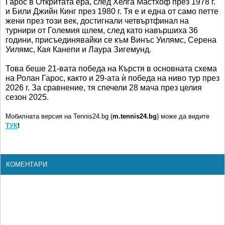
Гарос в Откритата ера, след Хелга Мастхоф през 1978 г.
и Били Джийн Кинг през 1980 г. Тя е и една от само петте
жени през този век, достигнали четвъртфинал на
турнири от Големия шлем, след като навършиха 36
години, присъединявайки се към Винъс Уилямс, Серена
Уилямс, Кая Канепи и Лаура Зигемунд.
Това беше 21-вата победа на Кърстя в основната схема
на Ролан Гарос, както и 29-ата ѝ победа на ниво тур през
2026 г. За сравнение, тя спечели 28 мача през целия
сезон 2025.
Мобилната версия на Tennis24.bg (
m.tennis24.bg
) може да видите
ТУК
!
КОМЕНТАРИ