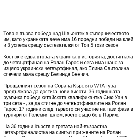
Това е първа победа над Швьонтек в съперничеството
им, като украинката вече има 16 поредни победи на клей
и 3 успеха срещу състезателки от Топ 5 този сезон.
Костюк е едва втората украинка в историята, достигнала
до четвъртфинал на Ролан Гарос и сега има шанс за
изцяло украински четвъртфинал, ако Елина Свитолина
спечели мача срещу Белинда Бенчич.
Прощалният сезон на Сорана Кърстя в WTA тура
продължава да достига нови висоти. 36-годишната
румънка победи китайската квалификантка Сию Уан в
три сета - , за да стигне до четвъртфиналите на Ролан
Гарос, 17 години след първото си участие на тази фаза в
турнири от Големия шлем, което също бе в Париж.
На 36 години Кърстя е третата най-възрастна
четвъртфиналистка на сингъл при жените на Ролан