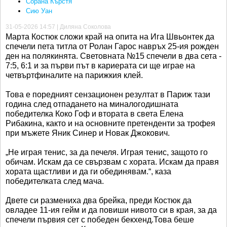
Сорана Кърстя
Сию Уан
31-05-2026 14:57 | Диляна Соколова
Марта Костюк сложи край на опита на Ига Швьонтек да
спечели пета титла от Ролан Гарос навръх 25-ия рожден
ден на полякинята. Световната №15 спечели в два сета -
7:5, 6:1 и за първи път в кариерата си ще играе на
четвъртфиналите на парижкия клей.
Това е поредният сензационен резултат в Париж тази
година след отпадането на миналогодишната
победителка Коко Гоф и втората в света Елена
Рибакина, както и на основните претенденти за трофея
при мъжете Яник Синер и Новак Джокович.
„Не играя тенис, за да печеля. Играя тенис, защото го
обичам. Искам да се свързвам с хората. Искам да правя
хората щастливи и да ги обединявам.“, каза
победителката след мача.
Двете си размениха два брейка, преди Костюк да
овладее 11-ия гейм и да повиши нивото си в края, за да
спечели първия сет с победен бекхенд.Това беше