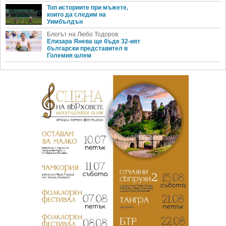
Топ историите при мъжете,
които да следим на
Уимбълдън
Блогът на Любо Тодоров
Елизара Янева ще бъде 32-ият
български представител в
Големия шлем