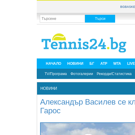
BGBASKE
НАЧАЛО
НОВИНИ
БГ
ATP
WTA
LIV
TV/Програма
Фотогалерии
Рекорди/Статистика
НОВИНИ
Александър Василев се кл
Гарос