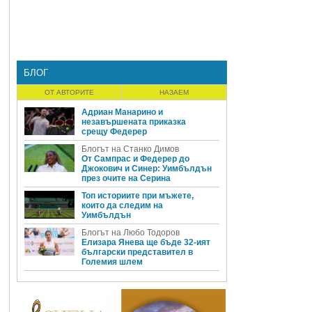
я
БЛОГ
ОТ АВТОРИТЕ
НАЗАЕМ
Адриан Манарино и
незавършената приказка
срещу Федерер
Блогът на Станко Димов
От Сампрас и Федерер до
Джокович и Синер: Уимбълдън
през очите на Серина
Топ историите при мъжете,
които да следим на
Уимбълдън
Блогът на Любо Тодоров
Елизара Янева ще бъде 32-ият
български представител в
Големия шлем