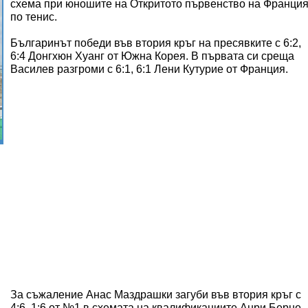
схема при юношите на Откритото първенство на Франци
по тенис.
Българинът победи във втория кръг на пресявките с 6:2,
6:4 Донгхюн Хуанг от Южна Корея. В първата си среща
Василев разгроми с 6:1, 6:1 Лени Кутурие от Франция.
За съжаление Анас Маздрашки загуби във втория кръг с
4:6, 1:6 от №1 в схемата на квалификациите Анри Берне