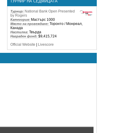
ТУРНИР НА СЕДМИЦАТА
National Bank Open Presented
Турнир:
by Rogers
Мастърс 1000
Категория:
Торонто / Монреал,
Място на провеждане:
Канада
Твърда
Настилка:
$9,415,724
Награден фонд:
Official Website
|
Livescore