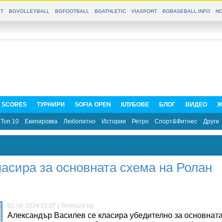
T
BGVOLLEYBALL
BGFOOTBALL
BGATHLETIC
VIASPORT
BGBASEBALL.INFO
NO
E SCORES
ТУРНИРИ
SOFIA OPEN
КЛУБОВЕ
БЛОГ
ВИДЕО
Ж
Топ 10
Екипировка
Любопитно
Истории
Ретро
Спорт&Фитнес
Други
асира за основната схема на Ролан
01-06-2024 01:07 | Tennis24.bg
Александър Василев се класира убедително за основнат