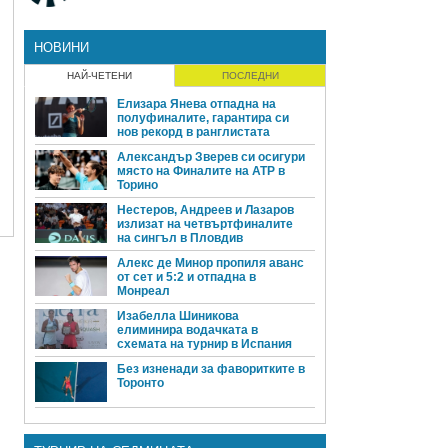
НОВИНИ
НАЙ-ЧЕТЕНИ
ПОСЛЕДНИ
Елизара Янева отпадна на
полуфиналите, гарантира си
нов рекорд в ранглистата
Александър Зверев си осигури
място на Финалите на ATP в
Торино
Нестеров, Андреев и Лазаров
излизат на четвъртфиналите
на сингъл в Пловдив
Алекс де Минор пропиля аванс
от сет и 5:2 и отпадна в
Монреал
Изабелла Шиникова
елиминира водачката в
схемата на турнир в Испания
Без изненади за фаворитките в
Торонто