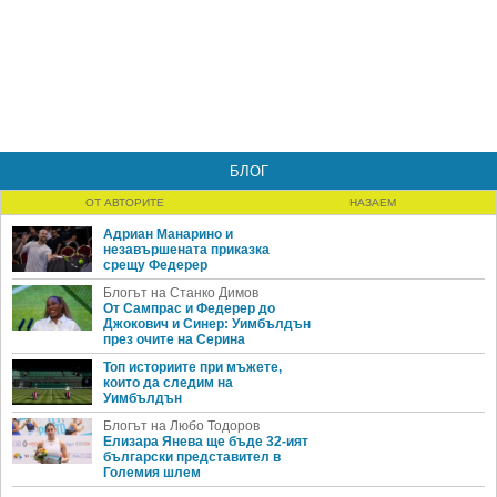
БЛОГ
ОТ АВТОРИТЕ
НАЗАЕМ
Адриан Манарино и
незавършената приказка
срещу Федерер
Блогът на Станко Димов
От Сампрас и Федерер до
Джокович и Синер: Уимбълдън
през очите на Серина
Топ историите при мъжете,
които да следим на
Уимбълдън
Блогът на Любо Тодоров
Елизара Янева ще бъде 32-ият
български представител в
Големия шлем