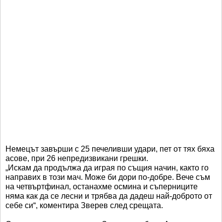
Немецът завърши с 25 печеливши удари, пет от тях бяха
асове, при 26 непредизвикани грешки.
„Искам да продължа да играя по същия начин, както го
направих в този мач. Може би дори по-добре. Вече съм
на четвъртфинал, останахме осмина и съперниците
няма как да се лесни и трябва да дадеш най-доброто от
себе си“, коментира Зверев след срещата.