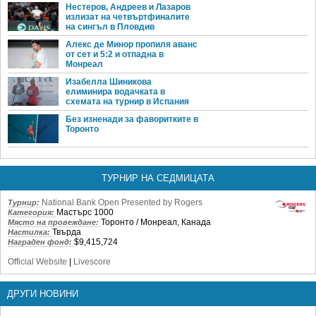
Нестеров, Андреев и Лазаров
излизат на четвъртфиналите
на сингъл в Пловдив
Алекс де Минор пропиля аванс
от сет и 5:2 и отпадна в
Монреал
Изабелла Шиникова
елиминира водачката в
схемата на турнир в Испания
Без изненади за фаворитките в
Торонто
ТУРНИР НА СЕДМИЦАТА
National Bank Open Presented by Rogers
Турнир:
Мастърс 1000
Категория:
Торонто / Монреал, Канада
Място на провеждане:
Твърда
Настилка:
$9,415,724
Награден фонд:
Official Website
|
Livescore
ДРУГИ НОВИНИ