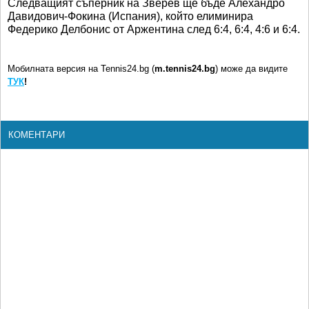
Следващият съперник на Зверев ще бъде Алехандро
Давидович-Фокина (Испания), който елиминира
Федерико Делбонис от Аржентина след 6:4, 6:4, 4:6 и 6:4.
Мобилната версия на Tennis24.bg (
m.tennis24.bg
) може да видите
ТУК
!
КОМЕНТАРИ