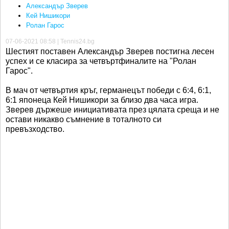
Александър Зверев
Кей Нишикори
Ролан Гарос
07-06-2021 08:58 | Tennis24.bg
Шестият поставен Александър Зверев постигна лесен
успех и се класира за четвъртфиналите на "Ролан
Гарос".
В мач от четвъртия кръг, германецът победи с 6:4, 6:1,
6:1 японеца Кей Нишикори за близо два часа игра.
Зверев държеше инициативата през цялата среща и не
остави никакво съмнение в тоталното си
превъзходство.