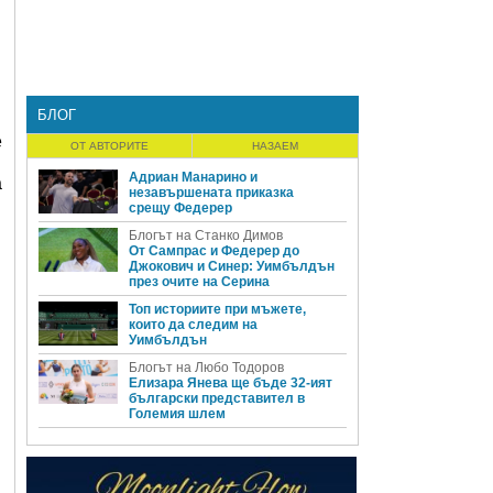
БЛОГ
е
ОТ АВТОРИТЕ
НАЗАЕМ
Адриан Манарино и
а
незавършената приказка
срещу Федерер
Блогът на Станко Димов
От Сампрас и Федерер до
Джокович и Синер: Уимбълдън
през очите на Серина
Топ историите при мъжете,
които да следим на
Уимбълдън
Блогът на Любо Тодоров
Елизара Янева ще бъде 32-ият
български представител в
Големия шлем