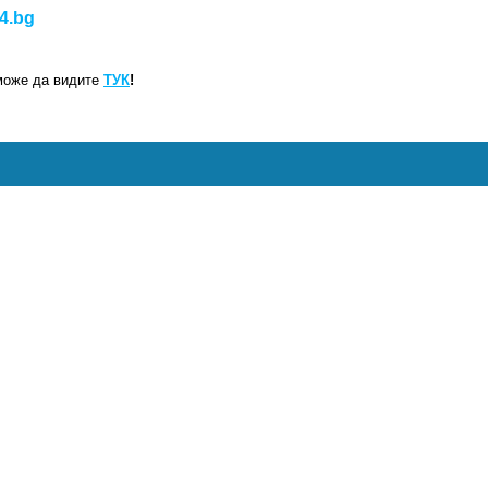
4.bg
може да видите
ТУК
!