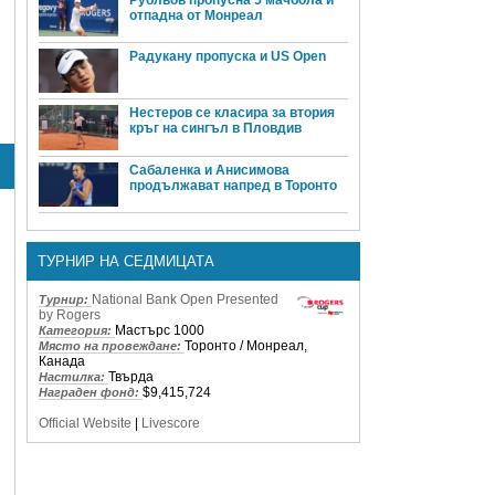
отпадна от Монреал
Радукану пропуска и US Open
Нестеров се класира за втория
кръг на сингъл в Пловдив
Сабаленка и Анисимова
продължават напред в Торонто
ТУРНИР НА СЕДМИЦАТА
National Bank Open Presented
Турнир:
by Rogers
Мастърс 1000
Категория:
Торонто / Монреал,
Място на провеждане:
Канада
Твърда
Настилка:
$9,415,724
Награден фонд:
Official Website
|
Livescore