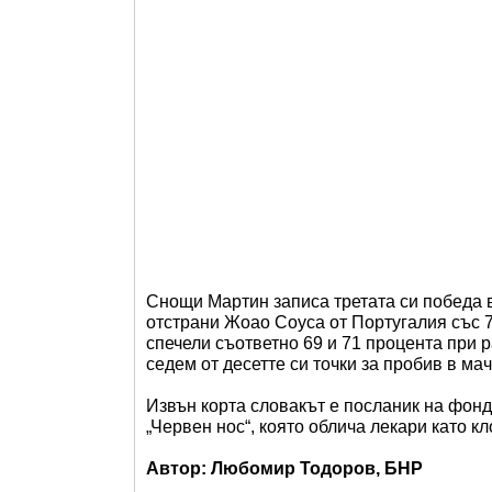
Снощи Мартин записа третата си победа в
отстрани Жоао Соуса от Португалия със 7:
спечели съответно 69 и 71 процента при 
седем от десетте си точки за пробив в мач
Извън корта словакът е посланик на фонд
„Червен нос“, която облича лекари като к
Автор: Любомир Тодоров, БНР