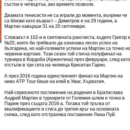
състои в четвъртък, ако времето позволи.
Двамата тенисисти не са играли до момента, въпреки че
са близки като възраст – Димитров е на 29 години, а
Мартин навърши 31 на 20 септември.
Словакът е 102-и в световната ранглиста, където Григор 
№20, което би трябвало да означава лесен успех на
българина, но най-големите успехи на Мартин са точно н
червени кортове. Този сезон той стигна полуфинал на
турнира в Кордоба (Аржентина) през февруари, след като
отстъпи в три сета на чилиеца Криситан Гарин.
А през 2016 година единственият финал на Мартин на
ниво АТР Тour беше на клей в Умаг, Хърватия.
Най-сериозното постижение на родения в Братислава
Андрей Мартин в турнирите от Големия шлем е точно в
Париж през същата 2016-а. Тогава той тръгва от
квалификациите и стига до третия кръг на основната
схема, след като отстранява поставения Люка Пуй.