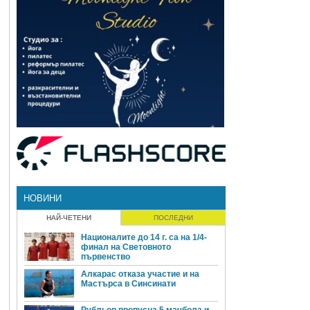
НОВИНИ
НАЙ-ЧЕТЕНИ
ПОСЛЕДНИ
Националите до 14 г. са на 1/4-
финал на Световното
първенство
Алкарас отказа участие и на
Мастърса в Синсинати
Рубльов пропусна 5 мачбола и