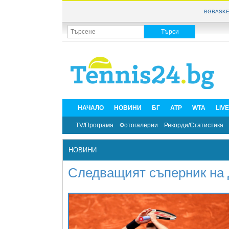
BGBASKE
НАЧАЛО
НОВИНИ
БГ
ATP
WTA
LIV
TV/Програма
Фотогалерии
Рекорди/Статистика
НОВИНИ
Следващият съперник на 