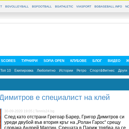
T
BGVOLLEYBALL
BGFOOTBALL
BGATHLETIC
VIASPORT
BGBASEBALL.INFO
NO
E SCORES
ТУРНИРИ
SOFIA OPEN
КЛУБОВЕ
БЛОГ
ВИДЕО
Ж
Топ 10
Екипировка
Любопитно
Истории
Ретро
Спорт&Фитнес
Други
Димитров е специалист на клей
30-09-2020 19:05 | Tennis24.bg
След като отстрани Грегоар Барер, Григор Димитров си
уреди двубой във втория кръг на „Ролан Гарос“ срещу
словака Андрей Мартин. Срещата в Париж трябва да се