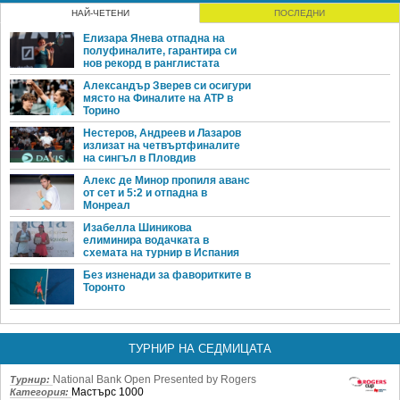
НАЙ-ЧЕТЕНИ
ПОСЛЕДНИ
Елизара Янева отпадна на
полуфиналите, гарантира си
нов рекорд в ранглистата
Александър Зверев си осигури
място на Финалите на ATP в
Торино
Нестеров, Андреев и Лазаров
излизат на четвъртфиналите
на сингъл в Пловдив
Алекс де Минор пропиля аванс
от сет и 5:2 и отпадна в
Монреал
Изабелла Шиникова
елиминира водачката в
схемата на турнир в Испания
Без изненади за фаворитките в
Торонто
ТУРНИР НА СЕДМИЦАТА
National Bank Open Presented by Rogers
Турнир:
Мастърс 1000
Категория: