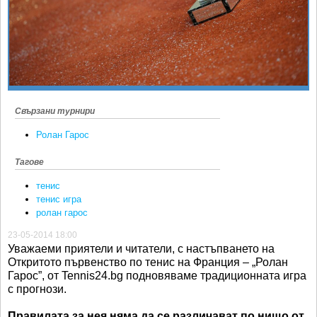
Ретро
SOFIA OPEN
Спорт&Фитнес
КЛУБОВЕ
Други
БЛОГ
Любители
ВИДЕО
ЖЪЛТО
Свързани турнири
РАКЕТНИ
Ролан Гарос
Тагове
тенис
тенис игра
ролан гарос
23-05-2014 18:00
Уважаеми приятели и читатели, с настъпването на
Откритото първенство по тенис на Франция – „Ролан
Гарос”, от Tennis24.bg подновяваме традиционната игра
с прогнози.
Правилата за нея няма да се различават по нищо от