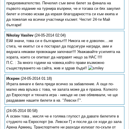
предизвикателство. Печелил съм вече билет за финала на
първото издание на турнира въпреки, че и тогава си бях закупил
билет и отново искам да изразя благодарността си към екипа и
да пожелая на всички участници късмет. Честит 24-ти Май
българи!
Nikolay Vasilev
(24-05-2014 02:04)
Ейй значи, това си е българинът!!! Никога не е доволен....не
стига, че екипът се е постарал да подсигури награди, ами и
веднага някакви провокации започват!!! Уважавайте усилията на
хората, които се опитват да направят нещо за НАС !!!!
П.С. : За много години на човека,който прави възможно
съществуването на сайта, жив и здрав бъди!!
Искрен
(24-05-2014 01:18)
Играта винаги е била преди всичко за забавление. А още по-
малко има връзка с това, че залата може да е празна. Колкото
до Евроспорт и тяхната игра - никъде не сме обявявали, че ще
раздаваме нашите билети в кв. "Левски Г".
(24-05-2014 00:58)
А освен това , мисля че е голяма глупост да давате билетите в
студиото на Евроспорт (кв. Левски Г) и после да се ходи до зала
Арена Армеец. Транспортните ни разходи излизат по-скъпи от