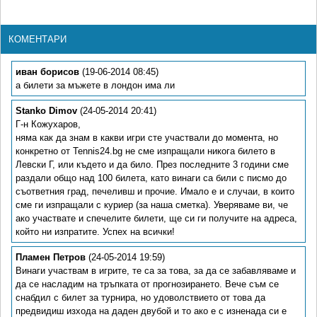
КОМЕНТАРИ
иван борисов
(19-06-2014 08:45)
a билети за мъжете в лондон има ли
Stanko Dimov
(24-05-2014 20:41)
Г-н Кожухаров,
няма как да знам в какви игри сте участвали до момента, но
конкретно от Tennis24.bg не сме изпращали никога билето в
Левски Г, или където и да било. През последните 3 години сме
раздали общо над 100 билета, като винаги са били с писмо до
съответния град, печеливш и прочие. Имало е и случаи, в които
сме ги изпращали с куриер (за наша сметка). Уверяваме ви, че
ако участвате и спечелите билети, ще си ги получите на адреса,
който ни изпратите. Успех на всички!
Пламен Петров
(24-05-2014 19:59)
Винаги участвам в игрите, те са за това, за да се забавляваме и
да се насладим на тръпката от прогнозирането. Вече съм се
снабдил с билет за турнира, но удоволствието от това да
предвидиш изхода на даден двубой и то ако е с изненада си е