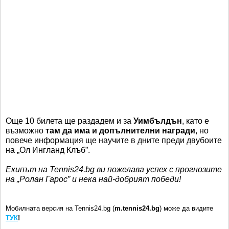
Още 10 билета ще раздадем и за
Уимбълдън
, като е
възможно
там да има и допълнителни награди
, но
повече информация ще научите в дните преди двубоите
на „Ол Ингланд Клъб”.
Екипът на Tennis24.bg ви пожелава успех с прогнозите
на „Ролан Гарос” и нека най-добрият победи!
Мобилната версия на Tennis24.bg (
m.tennis24.bg
) може да видите
ТУК
!