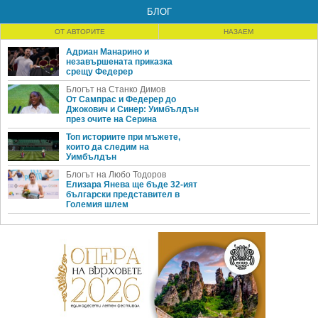
БЛОГ
ОТ АВТОРИТЕ
НАЗАЕМ
Адриан Манарино и
незавършената приказка
срещу Федерер
Блогът на Станко Димов
От Сампрас и Федерер до
Джокович и Синер: Уимбълдън
през очите на Серина
Топ историите при мъжете,
които да следим на
Уимбълдън
Блогът на Любо Тодоров
Елизара Янева ще бъде 32-ият
български представител в
Големия шлем