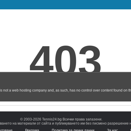
© 2003-2026 Tennis24.bg Всички права запазени.
ването на материали от сайта и публикуването им без писмено разрешение на
олзване
Реклама
Политика за лични данни
За нас