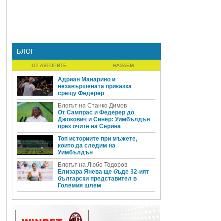
БЛОГ
ОТ АВТОРИТЕ
НАЗАЕМ
Адриан Манарино и
незавършената приказка
срещу Федерер
Блогът на Станко Димов
От Сампрас и Федерер до
Джокович и Синер: Уимбълдън
през очите на Серина
Топ историите при мъжете,
които да следим на
Уимбълдън
Блогът на Любо Тодоров
Елизара Янева ще бъде 32-ият
български представител в
Големия шлем