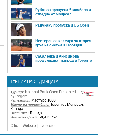
Рубльов пропусна 5 мачбола и
отпадна от Монреал
Радукану пропуска и US Open
Нестеров се класира за втория
кръг на сингъл в Пловдив
Сабаленка и Анисимова
продължават напред в Торонто
ТУРНИР НА СЕДМИЦАТА
National Bank Open Presented
Турнир:
by Rogers
Мастърс 1000
Категория:
Торонто / Монреал,
Място на провеждане:
Канада
Твърда
Настилка:
$9,415,724
Награден фонд:
Official Website
|
Livescore