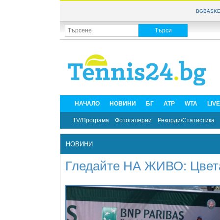
BGBASKE
НАЧАЛО
НОВИНИ
БГ
ATP
WTA
LIV
TV/Програма
Фотогалерии
Рекорди/Статистика
НОВИНИ
Гледайте НА ЖИВО: Цвет