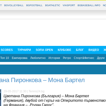
T
BGVOLLEYBALL
BGFOOTBALL
BGATHLETIC
VIASPORT
BGBASEBALL.INFO
NO
E SCORES
ТУРНИРИ
SOFIA OPEN
КЛУБОВЕ
БЛОГ
ВИДЕО
Ж
Топ 10
Екипировка
Любопитно
Истории
Ретро
Спорт&Фитнес
Други
ана Пиронкова – Мона Бартел
29-05-2017 11:30 | Tennis24.bg
Цветана Пиронкова (България) – Мона Бартел
(Германия), двубой от I кръг на Откритото първенство
на Франция – „Ролан Гарос”
.