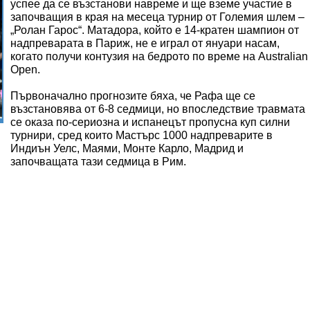
успее да се възстанови навреме и ще вземе участие в
започващия в края на месеца турнир от Големия шлем –
„Ролан Гарос“. Матадора, който е 14-кратен шампион от
надпреварата в Париж, не е играл от януари насам,
когато получи контузия на бедрото по време на Australian
Open.
Първоначално прогнозите бяха, че Рафа ще се
възстановява от 6-8 седмици, но впоследствие травмата
се оказа по-сериозна и испанецът пропусна куп силни
турнири, сред които Мастърс 1000 надпреварите в
Индиън Уелс, Маями, Монте Карло, Мадрид и
започващата тази седмица в Рим.