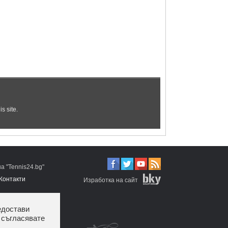
 "Tennis24.bg"
Контакти
Изработка на сайт
едостави
 съгласявате