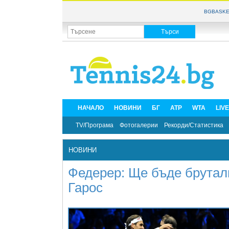
BGBASKE
НАЧАЛО
НОВИНИ
БГ
ATP
WTA
LIV
TV/Програма
Фотогалерии
Рекорди/Статистика
НОВИНИ
Федерер: Ще бъде бруталн
Гарос