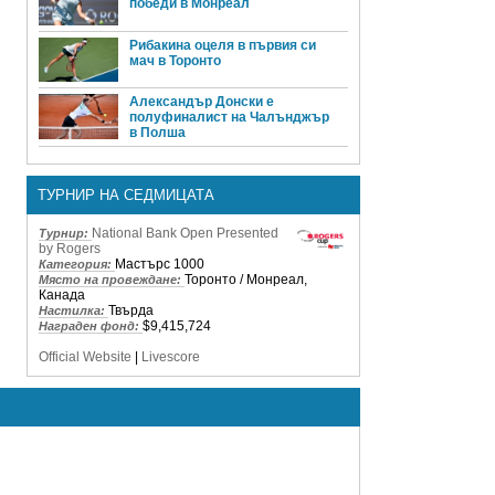
победи в Монреал
Рибакина оцеля в първия си
мач в Торонто
Александър Донски е
полуфиналист на Чалънджър
в Полша
ТУРНИР НА СЕДМИЦАТА
National Bank Open Presented
Турнир:
by Rogers
Мастърс 1000
Категория:
Торонто / Монреал,
Място на провеждане:
Канада
Твърда
Настилка:
$9,415,724
Награден фонд:
Official Website
|
Livescore