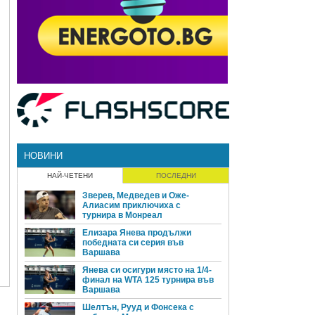
НОВИНИ
НАЙ-ЧЕТЕНИ
ПОСЛЕДНИ
Зверев, Медведев и Оже-
Алиасим приключиха с
турнира в Монреал
Елизара Янева продължи
победната си серия във
Варшава
Янева си осигури място на 1/4-
финал на WTA 125 турнира във
Варшава
Шелтън, Рууд и Фонсека с