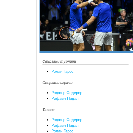
Свързани турнири
Ролан Гарос
Свързани играчи
Роджър Федерер
Рафаел Надал
Тагове
Роджър Федерер
Рафаел Надал
Ролан Гарос