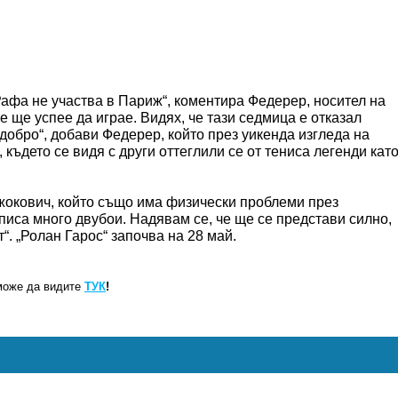
 Рафа не участва в Париж“, коментира Федерер, носител на
е ще успее да играе. Видях, че тази седмица е отказал
добро“, добави Федерер, който през уикенда изгледа на
където се видя с други оттеглили се от тениса легенди кат
.
жокович, който също има физически проблеми през
писа много двубои. Надявам се, че ще се представи силно,
“. „Ролан Гарос“ започва на 28 май.
може да видите
ТУК
!