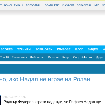
T
BGVOLLEYBALL
BGFOOTBALL
BGATHLETIC
VIASPORT
BGBASEBALL.INFO
NO
E SCORES
ТУРНИРИ
SOFIA OPEN
КЛУБОВЕ
БЛОГ
ВИДЕО
Ж
Топ 10
Екипировка
Любопитно
Истории
Ретро
Спорт&Фитнес
Други
о, ако Надал не играе на Ролан
08-05-2023 10:37
Роджър Федерер изрази надежди, че Рафаел Надал ще