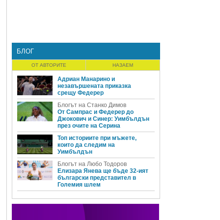
БЛОГ
ОТ АВТОРИТЕ
НАЗАЕМ
Адриан Манарино и
незавършената приказка
срещу Федерер
Блогът на Станко Димов
От Сампрас и Федерер до
Джокович и Синер: Уимбълдън
през очите на Серина
Топ историите при мъжете,
които да следим на
Уимбълдън
Блогът на Любо Тодоров
Елизара Янева ще бъде 32-ият
български представител в
Големия шлем