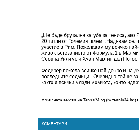
„Ще бъде брутална загуба за тениса, ако
20 титли от Големия шлем. „Надявам се, ч
участие в Рим. Пожелавам му всичко най-
живо състезанието от Формула 1 в Маями, 
Серина Уилямс и Хуан Мартин дел Потро
Федерер пожела всичко най-добро и на Д
последните седмици. „Очевидно той не за
както и всички млади момчета, които идват
Мобилната версия на Tennis24.bg (
m.tennis24.bg
) 
КОМЕНТАРИ