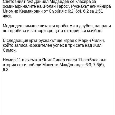
Световният №2 Даниил Медведев се класира за
осминафиналите на „Ролан Гарос“. Руснакът елиминира
Миомир Кецманович от Сърбия с 6:2, 6:4, 6:2 за 1:51
часа.
Медведев нямаше никакви проблеми в двубоя, направи
пет пробива и затвори срещата с втория си мачбол.
В следващия кръг руснакът ще играе с Марин Чилич,
който записа изразителен успех в три сета над Жил
Симон.
Номер 11 в схемата Яник Синер спаси 11 сетбола във
втория сет и победи Макензи МакДоналд с 6:3, 7:6(6),
6:3.