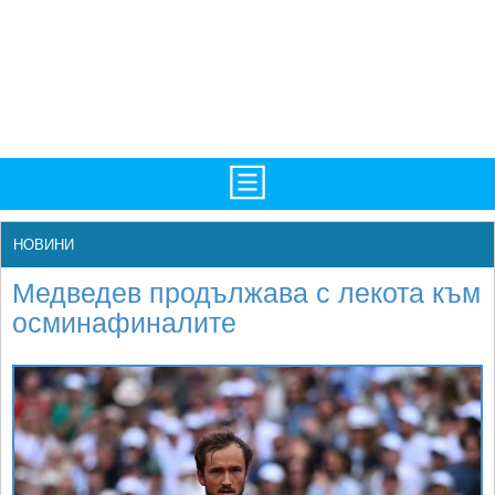
TV/Програма
НАЧАЛО
НОВИНИ
Фотогалерии
НОВИНИ
Медведев продължава с лекота към
Рекорди/Статистика
БГ
осминафиналите
Топ 10
ATP
Екипировка
WTA
Любопитно
LIVE SCORES
Истории
ТУРНИРИ