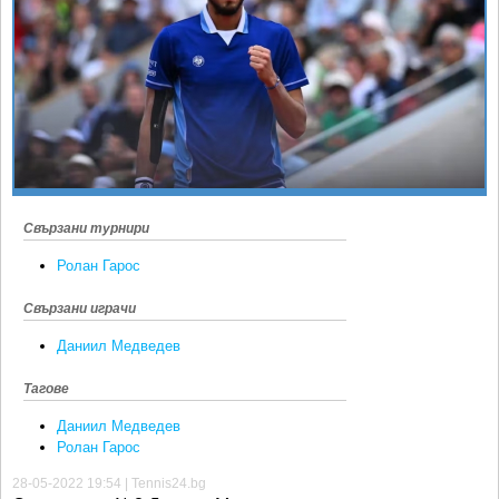
Ретро
SOFIA OPEN
Спорт&Фитнес
КЛУБОВЕ
Други
БЛОГ
Любители
ВИДЕО
ЖЪЛТО
РАКЕТНИ
Свързани турнири
Ролан Гарос
Свързани играчи
Даниил Медведев
Тагове
Даниил Медведев
Ролан Гарос
28-05-2022 19:54 | Tennis24.bg