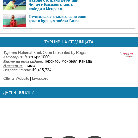
Навоне отстрани Беретини.
Чилич и Боржеш също с
победи в Монреал
Глушкова се класира за втория
кръг в Куршумлийска Баня
ТУРНИР НА СЕДМИЦАТА
National Bank Open Presented by Rogers
Турнир:
Мастърс 1000
Категория:
Торонто / Монреал, Канада
Място на провеждане:
Твърда
Настилка:
$9,415,724
Награден фонд:
Official Website
|
Livescore
ДРУГИ НОВИНИ