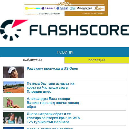
НОВИНИ
НАЙ-ЧЕТЕНИ
ПОСЛЕДНИ
Радукану пропуска и US Open
Петима българи излизат на
корта на Чалънджъра в
Пловдив днес
Александра Еала покори
Вашингтон след впечатляващ
обрат
Янева направи обрат и се
класира за втория кръг на WTA
125 турнир във Варшава