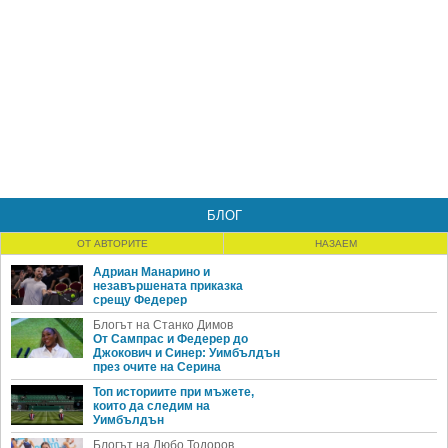
БЛОГ
ОТ АВТОРИТЕ
НАЗАЕМ
Адриан Манарино и
незавършената приказка
срещу Федерер
Блогът на Станко Димов
От Сампрас и Федерер до
Джокович и Синер: Уимбълдън
през очите на Серина
Топ историите при мъжете,
които да следим на
Уимбълдън
Блогът на Любо Тодоров