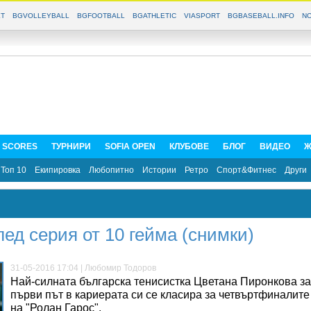
T
BGVOLLEYBALL
BGFOOTBALL
BGATHLETIC
VIASPORT
BGBASEBALL.INFO
NO
E SCORES
ТУРНИРИ
SOFIA OPEN
КЛУБОВЕ
БЛОГ
ВИДЕО
Ж
Топ 10
Екипировка
Любопитно
Истории
Ретро
Спорт&Фитнес
Други
ед серия от 10 гейма (снимки)
31-05-2016 17:04 | Любомир Тодоров
Най-силната българска тенисистка Цветана Пиронкова за
първи път в кариерата си се класира за четвъртфиналите
на "Ролан Гарос".