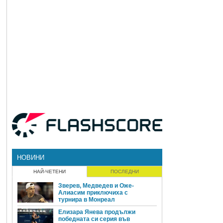
НОВИНИ
НАЙ-ЧЕТЕНИ
ПОСЛЕДНИ
Зверев, Медведев и Оже-
Алиасим приключиха с
турнира в Монреал
Елизара Янева продължи
победната си серия във