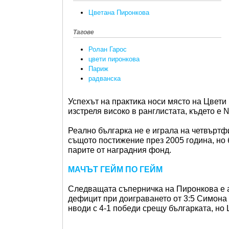
Цветана Пиронкова
Тагове
Ролан Гарос
цвети пиронкова
Париж
радванска
Успехът на практика носи място на Цвети
изстреля високо в ранглистата, където е 
Реално българка не е играла на четвърт
същото постижение през 2005 година, но 
парите от наградния фонд.
МАЧЪТ ГЕЙМ ПО ГЕЙМ
Следващата съперничка на Пиронкова е а
дефицит при доиграването от 3:5 Симона 
нводи с 4-1 победи срещу българката, но