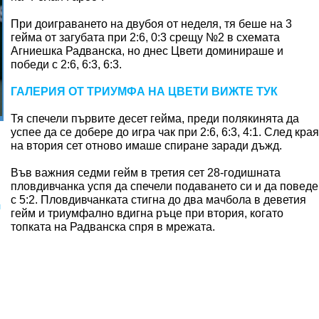
При доиграването на двубоя от неделя, тя беше на 3
гейма от загубата при 2:6, 0:3 срещу №2 в схемата
Агниешка Радванска, но днес Цвети доминираше и
победи с 2:6, 6:3, 6:3.
ГАЛЕРИЯ ОТ ТРИУМФА НА ЦВЕТИ ВИЖТЕ ТУК
Тя спечели първите десет гейма, преди полякинята да
успее да се добере до игра чак при 2:6, 6:3, 4:1. След края
на втория сет отново имаше спиране заради дъжд.
Във важния седми гейм в третия сет 28-годишната
пловдивчанка успя да спечели подаването си и да поведе
с 5:2. Пловдивчанката стигна до два мачбола в деветия
н
гейм и триумфално вдигна ръце при втория, когато
топката на Радванска спря в мрежата.