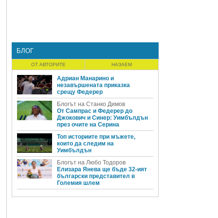
БЛОГ
ОТ АВТОРИТЕ
НАЗАЕМ
Адриан Манарино и
незавършената приказка
срещу Федерер
Блогът на Станко Димов
От Сампрас и Федерер до
Джокович и Синер: Уимбълдън
през очите на Серина
Топ историите при мъжете,
които да следим на
Уимбълдън
Блогът на Любо Тодоров
Елизара Янева ще бъде 32-ият
български представител в
Големия шлем