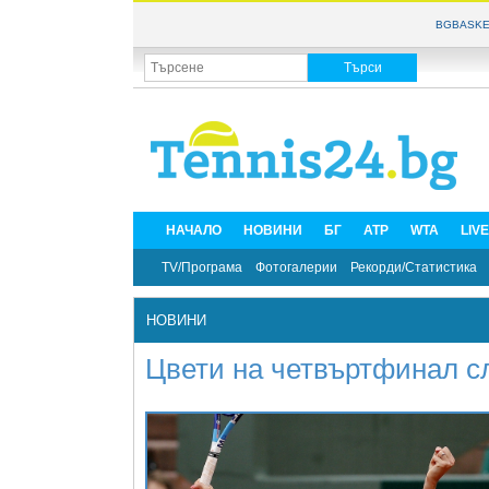
BGBASKE
НАЧАЛО
НОВИНИ
БГ
ATP
WTA
LIV
TV/Програма
Фотогалерии
Рекорди/Статистика
НОВИНИ
Цвети на четвъртфинал сл