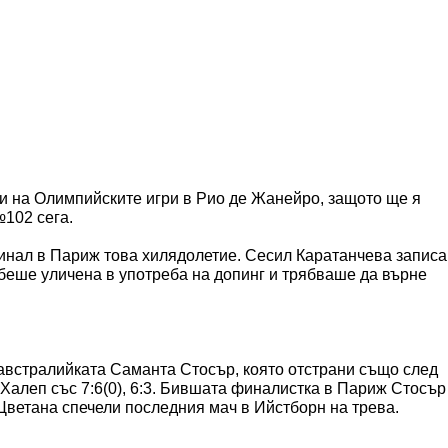
 и на Олимпийските игри в Рио де Жанейро, защото ще я
№102 сега.
финал в Париж това хилядолетие. Сесил Каратанчева записа
беше уличена в употреба на допинг и трябваше да върне
встралийката Саманта Стосър, която отстрани също след
Халеп със 7:6(0), 6:3. Бившата финалистка в Париж Стосър
 Цветана спечели последния мач в Ийстборн на трева.