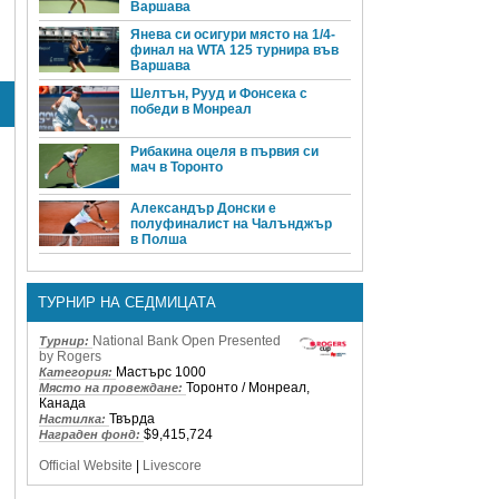
Варшава
Янева си осигури място на 1/4-
финал на WTA 125 турнира във
Варшава
Шелтън, Рууд и Фонсека с
победи в Монреал
Рибакина оцеля в първия си
мач в Торонто
Александър Донски е
полуфиналист на Чалънджър
в Полша
ТУРНИР НА СЕДМИЦАТА
National Bank Open Presented
Турнир:
by Rogers
Мастърс 1000
Категория:
Торонто / Монреал,
Място на провеждане:
Канада
Твърда
Настилка:
$9,415,724
Награден фонд:
Official Website
|
Livescore