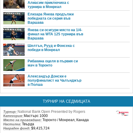
Алиасим приключиха с
турнира в Монреал
Елизара Янева продължи
победната си серия във
Варшава
Янева си осигури място на 1/4-
финал на WTA 125 турнира във
Варшава
Шелтън, Рууд и Фонсека с
победи в Монреал
Рибакина оцеля в първия си
мач в Торонто
Александър Донски е
полуфиналист на Чалънджър
в Полша
ТУРНИР НА СЕДМИЦАТА
National Bank Open Presented by Rogers
Турнир:
Мастърс 1000
Категория:
Торонто / Монреал, Канада
Място на провеждане:
Твърда
Настилка:
$9,415,724
Награден фонд: