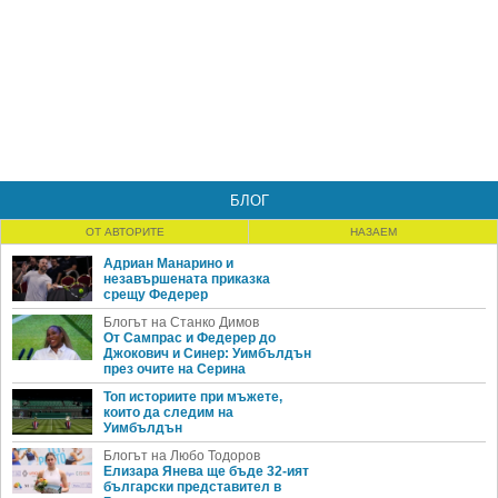
БЛОГ
ОТ АВТОРИТЕ
НАЗАЕМ
Адриан Манарино и
незавършената приказка
срещу Федерер
Блогът на Станко Димов
От Сампрас и Федерер до
Джокович и Синер: Уимбълдън
през очите на Серина
Топ историите при мъжете,
които да следим на
Уимбълдън
Блогът на Любо Тодоров
Елизара Янева ще бъде 32-ият
български представител в