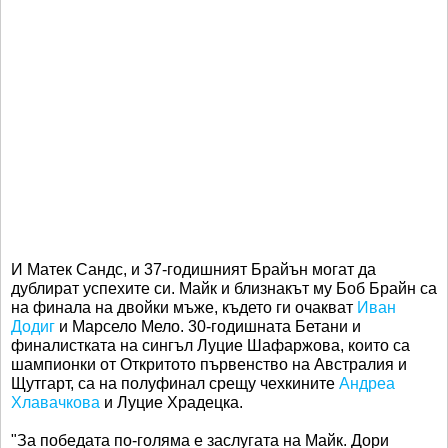
И Матек Сандс, и 37-годишният Брайън могат да
дублират успехите си. Майк и близнакът му Боб Брайн са
на финала на двойки мъже, където ги очакват
Иван
Додиг
и Марсело Мело. 30-годишната Бетани и
финалистката на сингъл Луцие Шафаржова, които са
шампионки от Откритото първенство на Австралия и
Щутгарт, са на полуфинал срещу чехкините
Андреа
Хлавачкова
и Луцие Храдецка.
"За победата по-голяма е заслугата на Майк. Дори