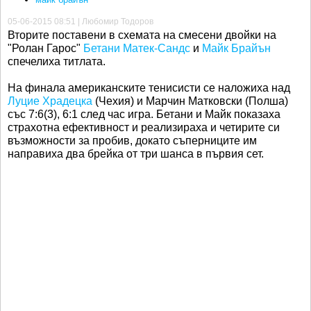
05-06-2015 08:51 | Любомир Тодоров
Вторите поставени в схемата на смесени двойки на
"Ролан Гарос"
Бетани Матек-Сандс
и
Майк Брайън
спечелиха титлата.
На финала американските тенисисти се наложиха над
Луцие Храдецка
(Чехия) и Марчин Матковски (Полша)
със 7:6(3), 6:1 след час игра. Бетани и Майк показаха
страхотна ефективност и реализираха и четирите си
възможности за пробив, докато съперниците им
направиха два брейка от три шанса в първия сет.