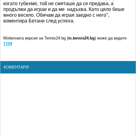
когато губехме, той не смяташе да се предава, а
продължи да играе и да ме надъхва. Като цяло беше
много весело. Обичам да играя заедно с него",
коментира Бетани след успеха.
Мобилната версия на Tennis24.bg (
m.tennis24.bg
) може да видите
ТУК
!
КОМЕНТАРИ