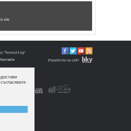
 "Tennis24.bg"
Контакти
Изработка на сайт
едостави
 съгласявате