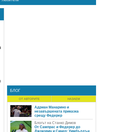
Любители
а
з
БЛОГ
ОТ АВТОРИТЕ
НАЗАЕМ
Адриан Манарино и
незавършената приказка
срещу Федерер
Блогът на Станко Димов
От Сампрас и Федерер до
Джокович и Синер: Уимбълдън