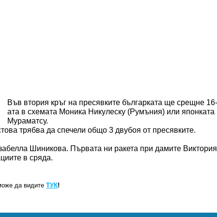
Във втория кръг на пресявките българката ще срещне 16
ата в схемата Моника Никулеску (Румъния) или японката
Мураматсу.
стова трябва да спечели общо 3 двубоя от пресявките.
забелла Шиникова. Първата ни ракета при дамите Виктория
циите в сряда.
може да видите
ТУК
!