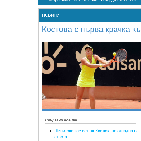
TV/Програма
Фотогалерии
Рекорди/Статистика
НОВИНИ
Костова с първа крачка к
Свързани новини
Шиникова взе сет на Костюк, но отпадна на
старта