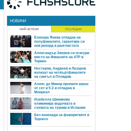
НОВИНИ
НАЙ-ЧЕТЕНИ
ПОСЛЕДНИ
Елизара Янева отпадна на
полуфиналите, гарантира си
нов рекорд в ранглистата
Александър Зверев си осигури
място на Финалите на ATP в
Торино
Нестеров, Андреев и Лазаров
излизат на четвъртфиналите
на сингъл в Пловдив
Алекс де Минор пропиля аванс
от сет и 5:2 и отпадна в
Монреал
Изабелла Шиникова
елиминира водачката в
схемата на турнир в Испания
Без изненади за фаворитките в
Торонто