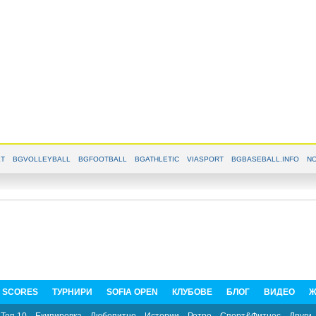
T
BGVOLLEYBALL
BGFOOTBALL
BGATHLETIC
VIASPORT
BGBASEBALL.INFO
NO
E SCORES
ТУРНИРИ
SOFIA OPEN
КЛУБОВЕ
БЛОГ
ВИДЕО
Ж