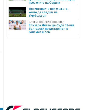
през очите на Серина
Топ историите при мъжете,
които да следим на
Уимбълдън
Блогът на Любо Тодоров
Елизара Янева ще бъде 32-ият
български представител в
Големия шлем
-