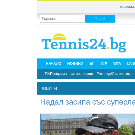
BGBASKE
НАЧАЛО
НОВИНИ
БГ
ATP
WTA
LIV
TV/Програма
Фотогалерии
Рекорди/Статистика
НОВИНИ
Надал засипа със суперл