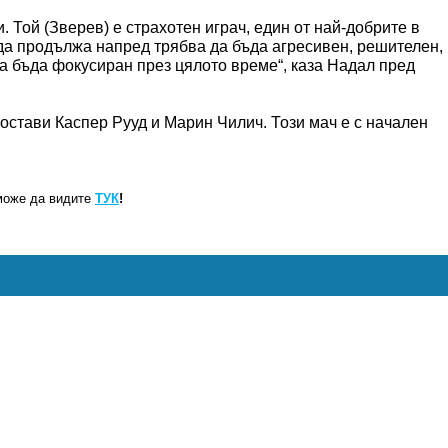
. Той (Зверев) е страхотен играч, един от най-добрите в
 да продължа напред трябва да бъда агресивен, решителен,
да бъда фокусиран през цялото време“, каза Надал пред
стави Каспер Рууд и Марин Чилич. Този мач е с начален
може да видите
ТУК
!