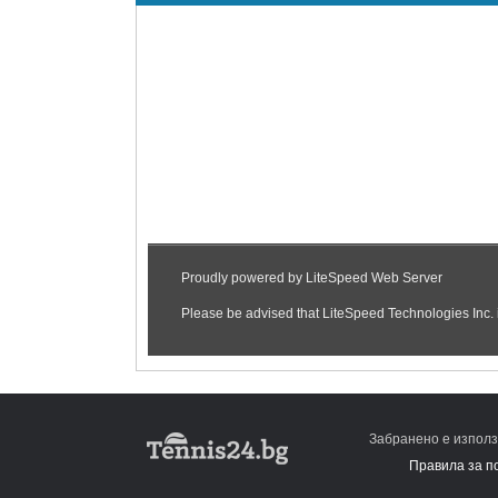
Забранено е използ
Правила за п