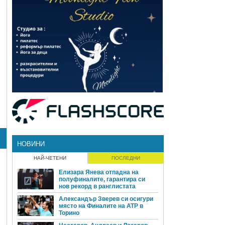
НОВИНИ
НАЙ-ЧЕТЕНИ
ПОСЛЕДНИ
Елизара Янева отпадна на
полуфиналите, гарантира си
нов рекорд в ранглистата
Александър Зверев си осигури
място на Финалите на ATP в
Торино