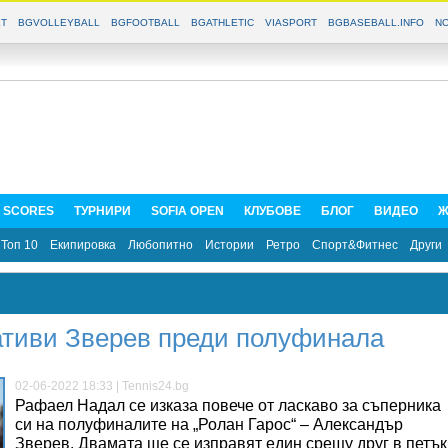
T
BGVOLLEYBALL
BGFOOTBALL
BGATHLETIC
VIASPORT
BGBASEBALL.INFO
NO
E SCORES
ТУРНИРИ
SOFIA OPEN
КЛУБОВЕ
БЛОГ
ВИДЕО
Ж
Топ 10
Екипировка
Любопитно
Истории
Ретро
Спорт&Фитнес
Други
ативи Зверев преди полуфинала
02-06-2022 18:33 | Tennis24.bg
Рафаел Надал се изказа повече от ласкаво за съперника
си на полуфиналите на „Ролан Гарос“ – Александър
Зверев. Двамата ще се изправят един срещу друг в петък