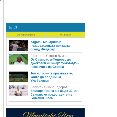
БЛОГ
о
ОТ АВТОРИТЕ
НАЗАЕМ
Адриан Манарино и
незавършената приказка
срещу Федерер
Блогът на Станко Димов
От Сампрас и Федерер до
Джокович и Синер: Уимбълдън
през очите на Серина
Топ историите при мъжете,
които да следим на
Уимбълдън
Блогът на Любо Тодоров
Елизара Янева ще бъде 32-ият
български представител в
Големия шлем