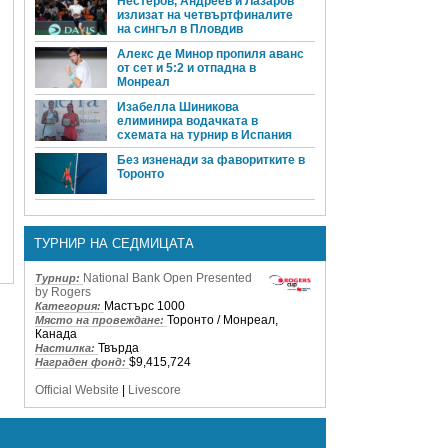
Нестеров, Андреев и Лазаров
излизат на четвъртфиналите
на сингъл в Пловдив
Алекс де Минор пропиля аванс
от сет и 5:2 и отпадна в
Монреал
Изабелла Шиникова
елиминира водачката в
схемата на турнир в Испания
Без изненади за фаворитките в
Торонто
ТУРНИР НА СЕДМИЦАТА
National Bank Open Presented
Турнир:
by Rogers
Мастърс 1000
Категория:
Торонто / Монреал,
Място на провеждане:
Канада
Твърда
Настилка:
$9,415,724
Награден фонд:
Official Website
|
Livescore