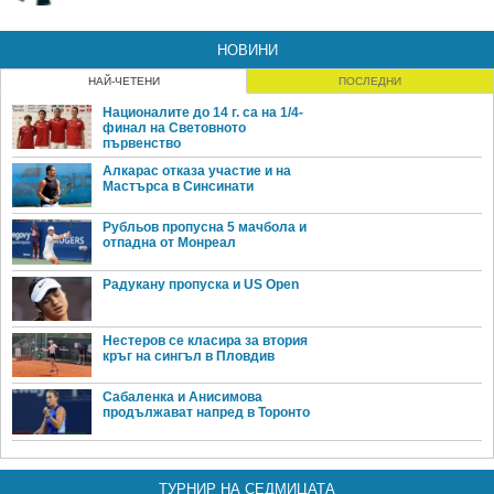
НОВИНИ
НАЙ-ЧЕТЕНИ
ПОСЛЕДНИ
Националите до 14 г. са на 1/4-
финал на Световното
първенство
Алкарас отказа участие и на
Мастърса в Синсинати
Рубльов пропусна 5 мачбола и
отпадна от Монреал
Радукану пропуска и US Open
Нестеров се класира за втория
кръг на сингъл в Пловдив
Сабаленка и Анисимова
продължават напред в Торонто
ТУРНИР НА СЕДМИЦАТА