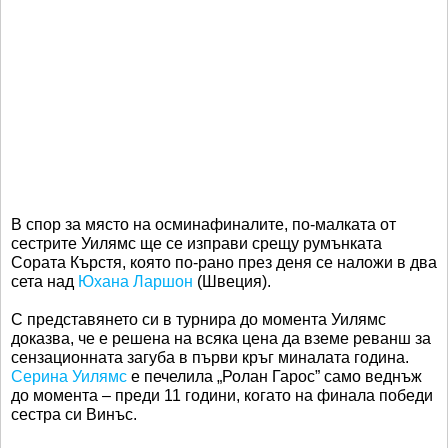
В спор за място на осминафиналите, по-малката от
сестрите Уилямс ще се изправи срещу румънката
Сората Кърстя, която по-рано през деня се наложи в два
сета над
Юхана Ларшон
(Швеция).
С представянето си в турнира до момента Уилямс
доказва, че е решена на всяка цена да вземе реванш за
сензационната загуба в първи кръг миналата година.
Серина Уилямс
е печелила „Ролан Гарос” само веднъж
до момента – преди 11 години, когато на финала победи
сестра си Винъс.