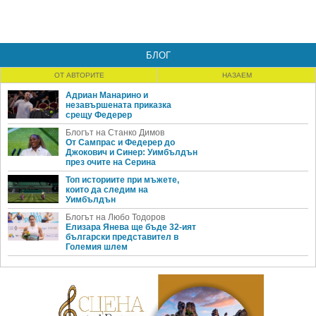
БЛОГ
ОТ АВТОРИТЕ
НАЗАЕМ
Адриан Манарино и
незавършената приказка
срещу Федерер
Блогът на Станко Димов
От Сампрас и Федерер до
Джокович и Синер: Уимбълдън
през очите на Серина
Топ историите при мъжете,
които да следим на
Уимбълдън
Блогът на Любо Тодоров
Елизара Янева ще бъде 32-ият
български представител в
Големия шлем