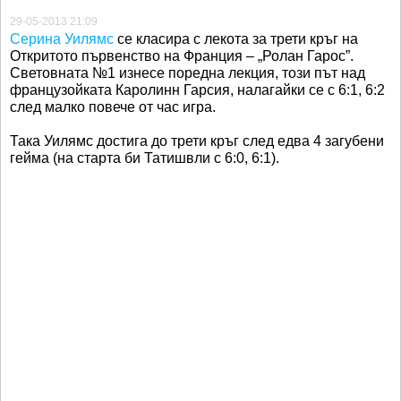
29-05-2013 21:09
Серина Уилямс
се класира с лекота за трети кръг на
Откритото първенство на Франция – „Ролан Гарос”.
Световната №1 изнесе поредна лекция, този път над
французойката Каролинн Гарсия, налагайки се с 6:1, 6:2
след малко повече от час игра.
Така Уилямс достига до трети кръг след едва 4 загубени
гейма (на старта би Татишвли с 6:0, 6:1).