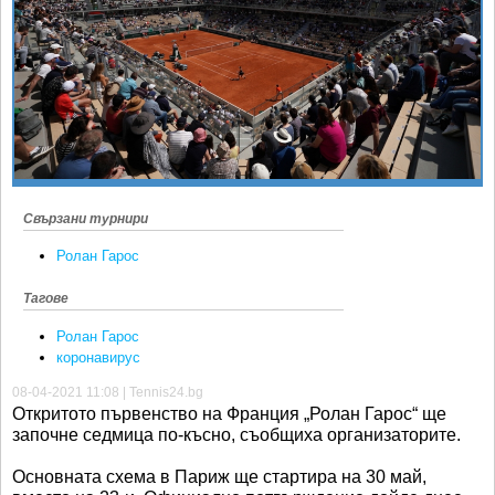
Ретро
SOFIA OPEN
Спорт&Фитнес
КЛУБОВЕ
Други
БЛОГ
Любители
ВИДЕО
ЖЪЛТО
РАКЕТНИ
Свързани турнири
Ролан Гарос
Тагове
Ролан Гарос
коронавирус
08-04-2021 11:08 | Tennis24.bg
Откритото първенство на Франция „Ролан Гарос“ ще
започне седмица по-късно, съобщиха организаторите.
Основната схема в Париж ще стартира на 30 май,