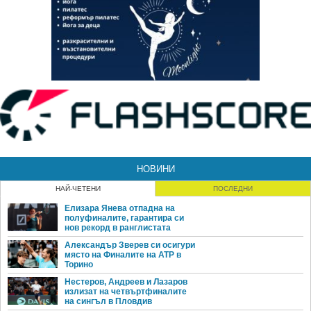
НОВИНИ
НАЙ-ЧЕТЕНИ
ПОСЛЕДНИ
Елизара Янева отпадна на
полуфиналите, гарантира си
нов рекорд в ранглистата
Александър Зверев си осигури
място на Финалите на ATP в
Торино
Нестеров, Андреев и Лазаров
излизат на четвъртфиналите
на сингъл в Пловдив