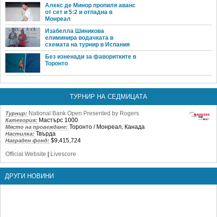
Алекс де Минор пропиля аванс
от сет и 5:2 и отпадна в
Монреал
Изабелла Шиникова
елиминира водачката в
схемата на турнир в Испания
Без изненади за фаворитките в
Торонто
ТУРНИР НА СЕДМИЦАТА
National Bank Open Presented by Rogers
Турнир:
Мастърс 1000
Категория:
Торонто / Монреал, Канада
Място на провеждане:
Твърда
Настилка:
$9,415,724
Награден фонд:
Official Website
|
Livescore
ДРУГИ НОВИНИ