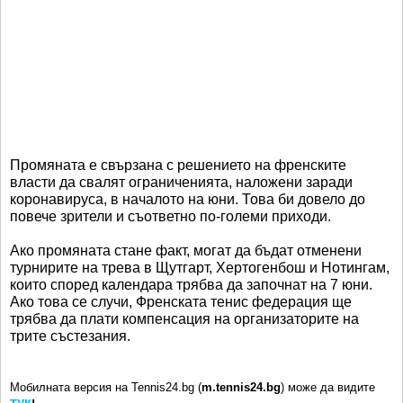
Промяната е свързана с решението на френските
власти да свалят ограниченията, наложени заради
коронавируса, в началото на юни. Това би довело до
повече зрители и съответно по-големи приходи.
Ако промяната стане факт, могат да бъдат отменени
турнирите на трева в Щутгарт, Хертогенбош и Нотингам,
които според календара трябва да започнат на 7 юни.
Ако това се случи, Френската тенис федерация ще
трябва да плати компенсация на организаторите на
трите състезания.
Мобилната версия на Tennis24.bg (
m.tennis24.bg
) може да видите