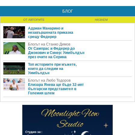
БЛОГ
ОТ АВТОРИТЕ
НАЗАЕМ
Адриан Манарино и
незавършената приказка
срещу Федерер
Блогът на Станко Димов
От Сампрас и Федерер до
Джокович и Синер: Уимбълдън
през очите на Серина
Топ историите при мъжете,
които да следим на
Уимбълдън
Блогът на Любо Тодоров
Елизара Янева ще бъде 32-ият
български представител в
Големия шлем