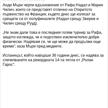
03-06-2022 15:18 | Tennis24.bg
Анди Мъри черпи вдъхновение от Рафа Надал и Марин
Чилич, които се представят отлично на Откритото
първенство на Франция, където днес ще излязат за
срещите си от полуфиналите (Надал срещу Зверев и
Чилич срещу Рууд).
„Не знам дали това е последния голям турнир за Рафа,
защото изглежда, че е подготвен изключително добре
физически. Надявам се, че ще може да продължи още
време“, каза Мъри пред медиите.
Испанецът, който навърши 36 години днес, се надява за
спечелването на рекордната 14-та титла от „Ролан
Гарос“.