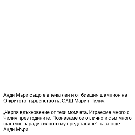
Анди Мъри също е впечатлен и от бившия шампион на
Откритото първенство на САЩ Марин Чилич.
„Черпя вдъхновение от тези момчета. Играехме много с
Чилич през годините. Познаваме се отлично и съм много
щастлив заради силното му представяне“, каза още
Анди Мъри.