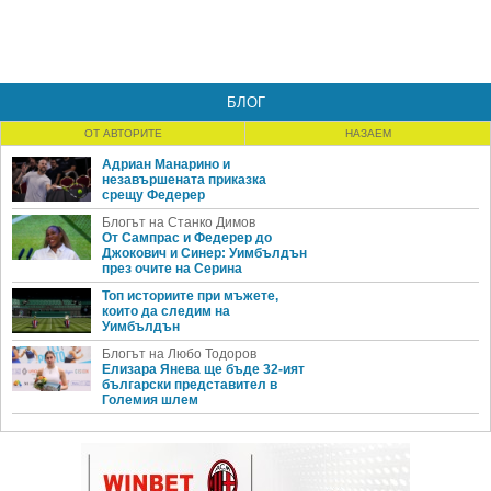
БЛОГ
ОТ АВТОРИТЕ
НАЗАЕМ
Адриан Манарино и
незавършената приказка
срещу Федерер
Блогът на Станко Димов
От Сампрас и Федерер до
Джокович и Синер: Уимбълдън
през очите на Серина
Топ историите при мъжете,
които да следим на
Уимбълдън
Блогът на Любо Тодоров
Елизара Янева ще бъде 32-ият
български представител в
Големия шлем