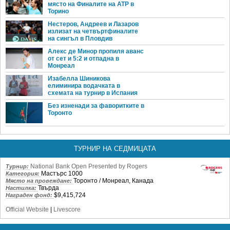
място на Финалите на ATP в
Торино
Нестеров, Андреев и Лазаров
излизат на четвъртфиналите
на сингъл в Пловдив
Алекс де Минор пропиля аванс
от сет и 5:2 и отпадна в
Монреал
Изабелла Шиникова
елиминира водачката в
схемата на турнир в Испания
Без изненади за фаворитките в
Торонто
ТУРНИР НА СЕДМИЦАТА
National Bank Open Presented by Rogers
Турнир:
Мастърс 1000
Категория:
Торонто / Монреал, Канада
Място на провеждане:
Твърда
Настилка:
$9,415,724
Награден фонд:
Official Website
|
Livescore