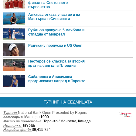
финал на Световното
първенство
Алкарас отказа участие и на
Мастърса в Синсинати
Рубльов пропусна 5 мачбола и
отпадна от Монреал
Радукану пропуска и US Open
Нестеров се класира за втория
кръг на сингъл в Пловдив
Сабаленка и Анисимова
продължават напред в Торонто
ТУРНИР НА СЕДМИЦАТА
National Bank Open Presented by Rogers
Турнир:
Мастърс 1000
Категория:
Торонто / Монреал, Канада
Място на провеждане:
Твърда
Настилка:
$9,415,724
Награден фонд: