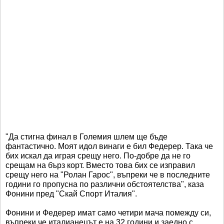
"Да стигна финал в Големия шлем ще бъде
фантастично. Моят идол винаги е бил Федерер. Така че
бих искал да играя срещу него. По-добре да не го
срещам на бърз корт. Вместо това бих се изправил
срещу него на "Ролан Гарос", въпреки че в последните
години го пропусна по различни обстоятелства", каза
Фонини пред "Скай Спорт Италия".
Фонини и Федерер имат само четири мача помежду си,
въпреки че италианецът е на 32 години и заедно с