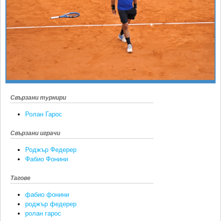
Ретро
SOFIA OPEN
Спорт&Фитнес
КЛУБОВЕ
Други
БЛОГ
Любители
ВИДЕО
ЖЪЛТО
РАКЕТНИ
Свързани турнири
Ролан Гарос
Свързани играчи
Роджър Федерер
Фабио Фонини
Тагове
фабио фонини
роджър федерер
ролан гарос