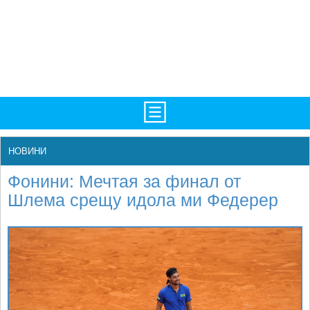
TV/Програма
НАЧАЛО
НОВИНИ
Фотогалерии
НОВИНИ
Фонини: Мечтая за финал от
Рекорди/Статистика
БГ
Шлема срещу идола ми Федерер
Топ 10
ATP
Екипировка
WTA
Любопитно
LIVE SCORES
Истории
ТУРНИРИ