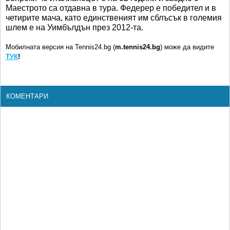
Маестрото са отдавна в тура. Федерер е победител и в
четирите мача, като единственият им сблъсък в големия
шлем е на Уимбълдън през 2012-та.
Мобилната версия на Tennis24.bg (
m.tennis24.bg
) може да видите
ТУК
!
КОМЕНТАРИ