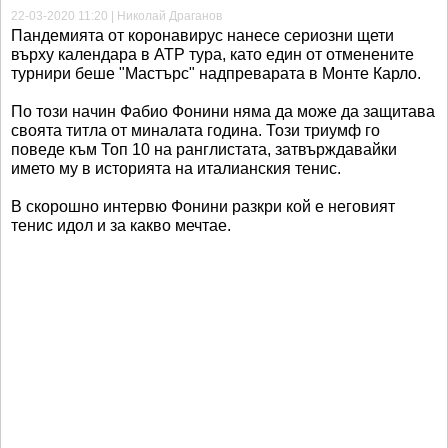
22-03-2020 11:20 | Николай Драганов
Пандемията от коронавирус нанесе сериозни щети
върху календара в ATP тура, като един от отменените
турнири беше "Мастърс" надпреварата в Монте Карло.
По този начин Фабио Фонини няма да може да защитава
своята титла от миналата година. Този триумф го
поведе към Топ 10 на ранглистата, затвърждавайки
името му в историята на италианския тенис.
В скорошно интервю Фонини разкри кой е неговият
тенис идол и за какво мечтае.