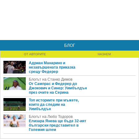
БЛОГ
ОТ АВТОРИТЕ
НАЗАЕМ
Адриан Манарино и
незавършената приказка
срещу Федерер
Блогът на Станко Димов
От Сампрас и Федерер до
Джокович и Синер: Уимбълдън
през очите на Серина
Топ историите при мъжете,
които да следим на
Уимбълдън
Блогът на Любо Тодоров
Елизара Янева ще бъде 32-ият
български представител в
Големия шлем