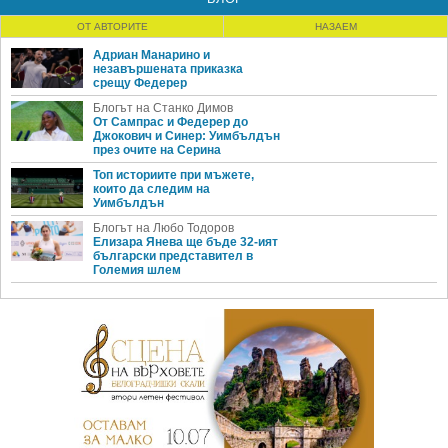
ОТ АВТОРИТЕ
НАЗАЕМ
Адриан Манарино и
незавършената приказка
срещу Федерер
Блогът на Станко Димов
От Сампрас и Федерер до
Джокович и Синер: Уимбълдън
през очите на Серина
Топ историите при мъжете,
които да следим на
Уимбълдън
Блогът на Любо Тодоров
Елизара Янева ще бъде 32-ият
български представител в
Големия шлем