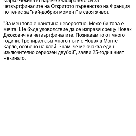
Марко Чекинато нарече класирането си за
четвъртфиналите на Откритото първенство на Франция
по тенис за "най-добрия момент" в своя живот.
"За мен това е наистина невероятно. Може би това е
мечта. Ще бъде удоволствие да се изправя срещу Новак
Джокович на четвъртфиналите. Познавам го от много
години. Тренирал съм много пъти с Новак в Монте
Карло, особено на клей. Знам, че ме очаква един
изключително сериозен двубой", заяви 25-годишният
Чекинато.