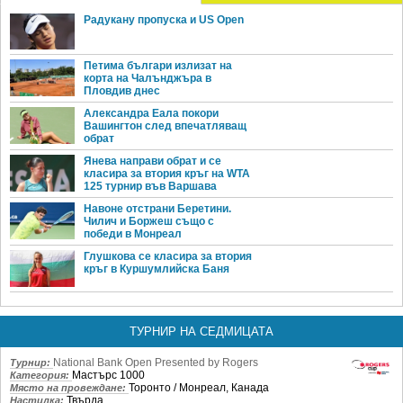
Радукану пропуска и US Open
Петима българи излизат на
корта на Чалънджъра в
Пловдив днес
Александра Еала покори
Вашингтон след впечатляващ
обрат
Янева направи обрат и се
класира за втория кръг на WTA
125 турнир във Варшава
Навоне отстрани Беретини.
Чилич и Боржеш също с
победи в Монреал
Глушкова се класира за втория
кръг в Куршумлийска Баня
ТУРНИР НА СЕДМИЦАТА
National Bank Open Presented by Rogers
Турнир:
Мастърс 1000
Категория:
Торонто / Монреал, Канада
Място на провеждане:
Твърда
Настилка: