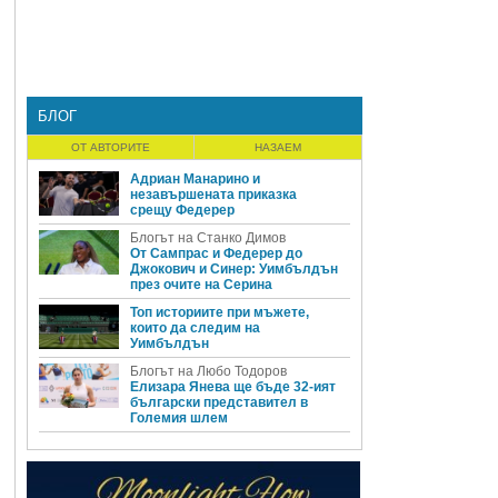
БЛОГ
ОТ АВТОРИТЕ
НАЗАЕМ
Адриан Манарино и
незавършената приказка
срещу Федерер
Блогът на Станко Димов
От Сампрас и Федерер до
Джокович и Синер: Уимбълдън
през очите на Серина
Топ историите при мъжете,
които да следим на
Уимбълдън
Блогът на Любо Тодоров
Елизара Янева ще бъде 32-ият
български представител в
Големия шлем