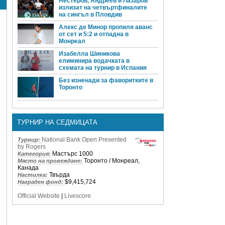
Нестеров, Андреев и Лазаров
излизат на четвъртфиналите
на сингъл в Пловдив
Алекс де Минор пропиля аванс
от сет и 5:2 и отпадна в
Монреал
Изабелла Шиникова
елиминира водачката в
схемата на турнир в Испания
Без изненади за фаворитките в
Торонто
ТУРНИР НА СЕДМИЦАТА
National Bank Open Presented
Турнир:
by Rogers
Мастърс 1000
Категория:
Торонто / Монреал,
Място на провеждане:
Канада
Твърда
Настилка:
$9,415,724
Награден фонд:
Official Website
|
Livescore