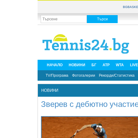
BGBASKE
НАЧАЛО
НОВИНИ
БГ
ATP
WTA
LIV
TV/Програма
Фотогалерии
Рекорди/Статистика
НОВИНИ
Зверев с дебютно участие