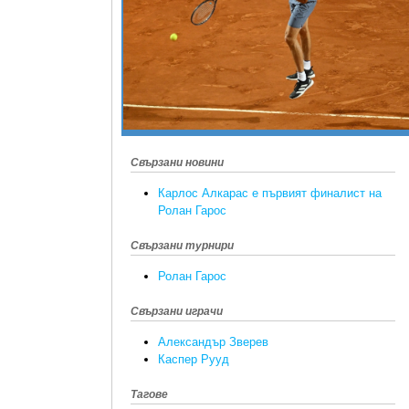
Свързани новини
Карлос Алкарас е първият финалист на
Ролан Гарос
Свързани турнири
Ролан Гарос
Свързани играчи
Александър Зверев
Каспер Рууд
Тагове