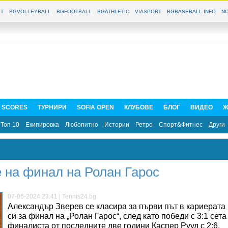
T
BGVOLLEYBALL
BGFOOTBALL
BGATHLETIC
VIASPORT
BGBASEBALL.INFO
NO
E SCORES
ТУРНИРИ
SOFIA OPEN
КЛУБОВЕ
БЛОГ
ВИДЕО
Ж
Топ 10
Екипировка
Любопитно
Истории
Ретро
Спорт&Фитнес
Други
 на финал на Ролан Гарос
07-06-2024 23:41 | Tennis24.bg
Александър Зверев се класира за първи път в кариерата
си за финал на „Ролан Гарос“, след като победи с 3:1 сета
финалиста от последните две години Каспер Рууд с 2:6,