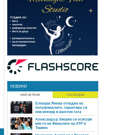
НОВИНИ
НАЙ-ЧЕТЕНИ
ПОСЛЕДНИ
Елизара Янева отпадна на
полуфиналите, гарантира си
нов рекорд в ранглистата
Александър Зверев си осигури
място на Финалите на ATP в
Торино