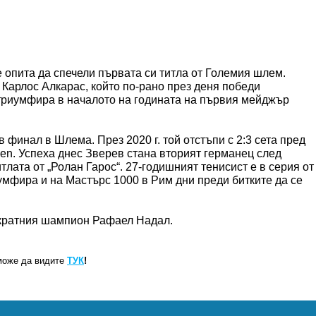
 опита да спечели първата си титла от Големия шлем.
Карлос Алкарас, който по-рано през деня победи
 триумфира в началото на годината на първия мейджър
 финал в Шлема. През 2020 г. той отстъпи с 2:3 сета пред
en. Успеха днес Зверев стана вторият германец след
итлата от „Ролан Гарос“. 27-годишният тенисист е в серия от
умфира и на Мастърс 1000 в Рим дни преди битките да се
-кратния шампион Рафаел Надал.
може да видите
ТУК
!