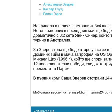
Александър Зверев
Каспер Рууд
Ролан Гарос
На финала в неделя световният №4 ще се
Негов съперник в последния мач ще бъде 
драматично с 3:2 сета Яник Синер, който
турнир в Австралия.
За Зверев това ще бъде второ участие във
Доминик Тийм в мача за трофея на US Op
Михаел Щих (1996 г.), който ще спори за т
12 последователни победи, след като три
преместят в Париж.
В първия кръг Саша Зверев отстрани 14
Мобилната версия на Tennis24.bg (
m.tennis24.bg
) 
КОМЕНТАРИ