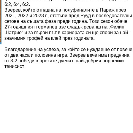
6:2, 6:4, 6:2.
Зверев, който отпадна на полуфиналите в Париж през
2021, 2022 и 2023 г., отстъпи пред Рууд в последователни
сетове на същата фаза преди година. Този сезон обаче
27-годишният германец взе сладък реванш на „Филип
Шатрие“ и за първи път в кариерата си ще спори за най-
значимия трофей на клей през годината.
Благодарение на успеха, за който се нуждаеше от повече
от два часа и половина игра, Зверев вече има преднина
от 3-2 победи в преките дуели с най-добрия норвежки
тенисист.