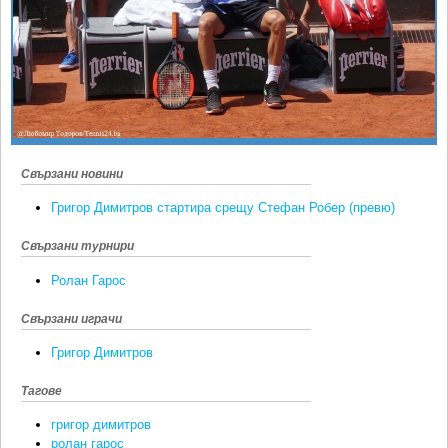
Ретро
SOFIA OPEN
Спорт&Фитнес
КЛУБОВЕ
Други
БЛОГ
Любители
ВИДЕО
ЖЪЛТО
Свързани новини
РАКЕТНИ
Григор Димитров стартира срещу Стефан Робер (превю)
Свързани турнири
Ролан Гарос
Свързани играчи
Григор Димитров
Тагове
григор димитров
ролан гарос