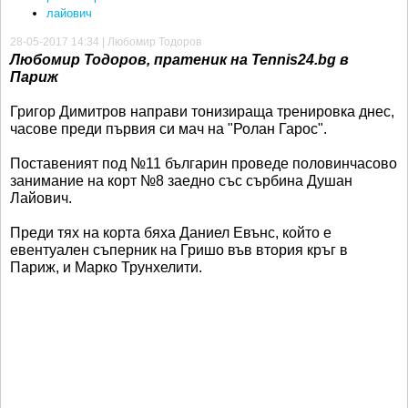
лайович
28-05-2017 14:34 | Любомир Тодоров
Любомир Тодоров, пратеник на Tennis24.bg в
Париж
Григор Димитров направи тонизираща тренировка днес,
часове преди първия си мач на "Ролан Гарос".
Поставеният под №11 българин проведе половинчасово
занимание на корт №8 заедно със сърбина Душан
Лайович.
Преди тях на корта бяха Даниел Евънс, който е
евентуален съперник на Гришо във втория кръг в
Париж, и Марко Трунхелити.