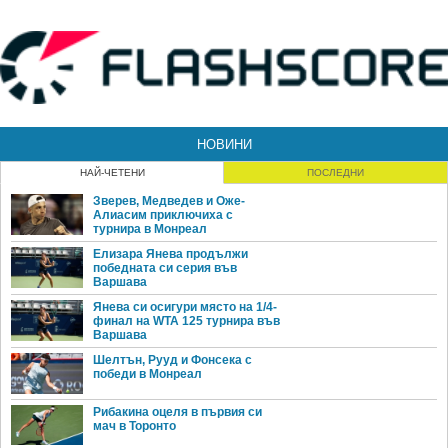
НОВИНИ
НАЙ-ЧЕТЕНИ
ПОСЛЕДНИ
Зверев, Медведев и Оже-
Алиасим приключиха с
турнира в Монреал
Елизара Янева продължи
победната си серия във
Варшава
Янева си осигури място на 1/4-
финал на WTA 125 турнира във
Варшава
Шелтън, Рууд и Фонсека с
победи в Монреал
Рибакина оцеля в първия си
мач в Торонто