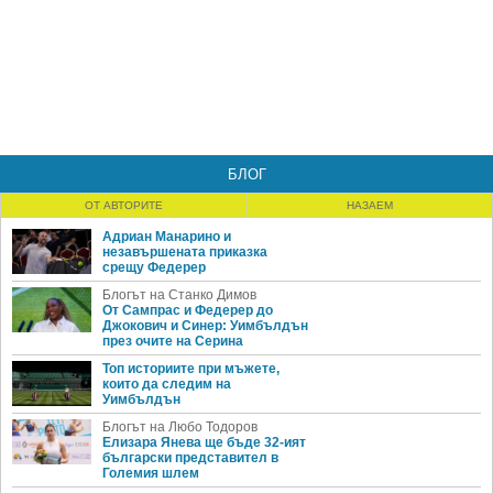
БЛОГ
ОТ АВТОРИТЕ
НАЗАЕМ
Адриан Манарино и
незавършената приказка
срещу Федерер
Блогът на Станко Димов
От Сампрас и Федерер до
Джокович и Синер: Уимбълдън
през очите на Серина
Топ историите при мъжете,
които да следим на
Уимбълдън
Блогът на Любо Тодоров
Елизара Янева ще бъде 32-ият
български представител в
Големия шлем