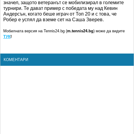
значел, защото ветеранът се мобилизирал в големите
турнири. Те дават пример с победата му над Кевин
Андерсън, когато беше играч от Топ 20 и с това, че
Робер е успял да вземе сет на Саша Зверев.
Мобилната версия на Tennis24.bg (
m.tennis24.bg
) може да видите
ТУК
!
КОМЕНТАРИ