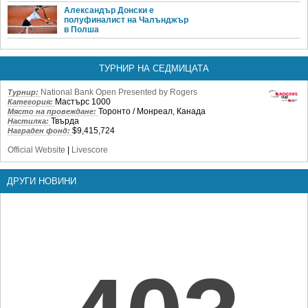
Александър Донски е
полуфиналист на Чалънджър
в Полша
ТУРНИР НА СЕДМИЦАТА
National Bank Open Presented by Rogers
Турнир:
Мастърс 1000
Категория:
Торонто / Монреал, Канада
Място на провеждане:
Твърда
Настилка:
$9,415,724
Награден фонд:
Official Website
|
Livescore
ДРУГИ НОВИНИ