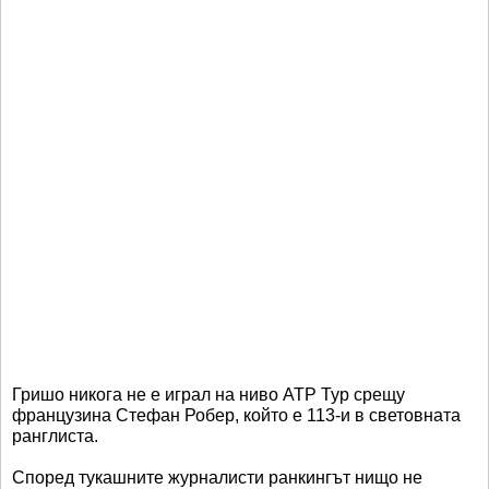
Гришо никога не е играл на ниво АТР Тур срещу
французина Стефан Робер, който е 113-и в световната
ранглиста.
Според тукашните журналисти ранкингът нищо не