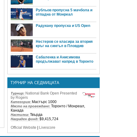
Рубльов пропусна 5 мачбола и
отпадна от Монреал
Радукану пропуска и US Open
Нестеров се класира за втория
кръг на сингъл в Пловдив
Сабаленка и Анисимова
продължават напред в Торонто
ТУРНИР НА СЕДМИЦАТА
National Bank Open Presented
Турнир:
by Rogers
Мастърс 1000
Категория:
Торонто / Монреал,
Място на провеждане:
Канада
Твърда
Настилка:
$9,415,724
Награден фонд:
Official Website
|
Livescore