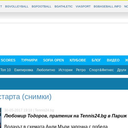
T
BGVOLLEYBALL
BGFOOTBALL
BGATHLETIC
VIASPORT
BGBASEBALL.INFO
NO
E SCORES
ТУРНИРИ
SOFIA OPEN
КЛУБОВЕ
БЛОГ
ВИДЕО
Ж
Топ 10
Екипировка
Любопитно
Истории
Ретро
Спорт&Фитнес
Други
старта (снимки)
30-05-2017 19:18 | Tennis24.bg
Любомир Тодоров, пратеник на Tennis24.bg в Париж
Водачът в схемата Анди Мъри започна с победа