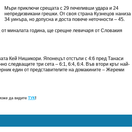
Мъри приключи срещата с 29 печеливши удара и 24
непредизвикани грешки. От своя страна Кузнецов наниза
34 уинъра, но допусна и доста повече неточности – 45.
а от миналата година, ще срещне левичаря от Словакия
мата Кей Нишикори. Японецът отстъпи с 4:6 пред Танаси
но следващите три сета – 6:1, 6:4, 6:4. Във втори кръг най-
перник един от представителите на домакините – Жереми
може да видите
ТУК
!