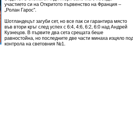
участието си на Откритото първенство на Франция –
„Ролан Гарос”.
Шотландецът загуби сет, но все пак си гарантира място
във втори кръг след успех с 6:4, 4:6, 6:2, 6:0 над Андрей
Кузнецов. В първите два сета срещата беше
равностойна, но последните две части минаха изцяло по
контрола на световния №1.