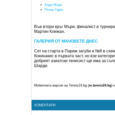
Анди Мъри
Ролан Гарос
Във втори кръг Мъри, финалист в турнир
Мартин Клижан.
ГАЛЕРИЯ ОТ МАЧОВЕТЕ ДНЕС
Сет на старта в Париж загуби и №8 в схе
Кокинакис в първата част, но взе категорич
добрият азиатски тенисист ще има за съ
Шарди.
Мобилната версия на Tennis24.bg (
m.tennis24.bg
) 
КОМЕНТАРИ