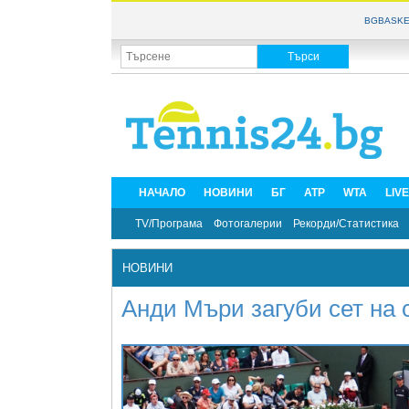
BGBASKE
НАЧАЛО
НОВИНИ
БГ
ATP
WTA
LIV
TV/Програма
Фотогалерии
Рекорди/Статистика
НОВИНИ
Анди Мъри загуби сет на 