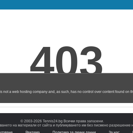
© 2003-2026 Tennis24.bg Всички права запазени.
ването на материали от сайта и публикуването им без писмено разрешение на
олзване
Реклама
Политика за лични данни
За нас