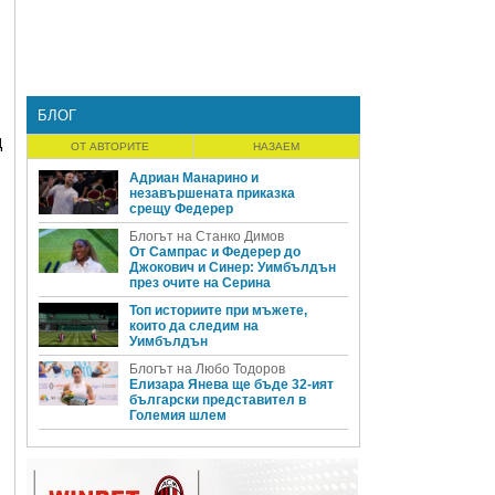
БЛОГ
д
ОТ АВТОРИТЕ
НАЗАЕМ
Адриан Манарино и
незавършената приказка
срещу Федерер
Блогът на Станко Димов
От Сампрас и Федерер до
Джокович и Синер: Уимбълдън
през очите на Серина
Топ историите при мъжете,
които да следим на
Уимбълдън
Блогът на Любо Тодоров
Елизара Янева ще бъде 32-ият
български представител в
Големия шлем