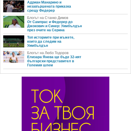
Адриан Манарино и
незавършената приказка
срещу Федерер
Блогът на Станко Димов
От Сампрас и Федерер до
Джокович и Синер: Уимбълдън
през очите на Серина
Топ историите при мъжете,
които да следим на
Уимбълдън
Блогът на Любо Тодоров
Елизара Янева ще бъде 32-ият
български представител в
Големия шлем