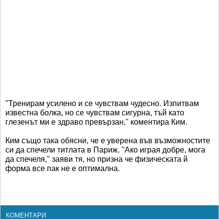
"Тренирам усилено и се чувствам чудесно. Изпитвам
известна болка, но се чувствам сигурна, тъй като
глезенът ми е здраво превързан," коментира Ким.
Ким също така обясни, че е уверена във възможностите
си да спечели титлата в Париж. "Ако играя добре, мога
да спечеля," заяви тя, но призна че физическата й
форма все пак не е оптимална.
КОМЕНТАРИ