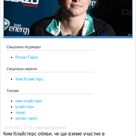
Ретро
SOFIA OPEN
Спорт&Фитнес
КЛУБОВЕ
Други
БЛОГ
Любители
ВИДЕО
ЖЪЛТО
Свързани турнири
РАКЕТНИ
Ролан Гарос
Свързани играчи
Ким Клайстeрс
Тагове
ким клайстерс
клайстерс
тенис
ролан гарос
16-05-2011 17:41 | Николай Драгиев
Ким Клайстерс обяви, че ще вземе участие в