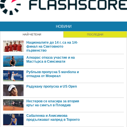
НОВИНИ
НАЙ-ЧЕТЕНИ
ПОСЛЕДНИ
Националите до 14 г. са на 1/4-
финал на Световното
първенство
Алкарас отказа участие и на
Мастърса в Синсинати
Рубльов пропусна 5 мачбола и
отпадна от Монреал
Радукану пропуска и US Open
Нестеров се класира за втория
кръг на сингъл в Пловдив
Сабаленка и Анисимова
продължават напред в Торонто