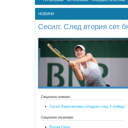
TV/Програма
Фотогалерии
Рекорди/Статистика
НОВИНИ
Сесил: След втория сет б
Свързани новини
Сесил Каратанчева отпадна след 4 победи
Свързани турнири
Ролан Гарос