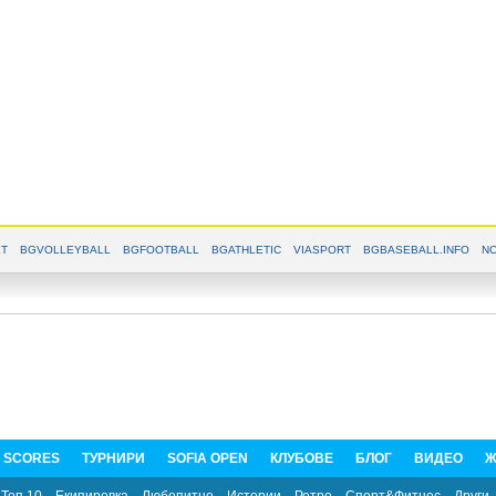
T
BGVOLLEYBALL
BGFOOTBALL
BGATHLETIC
VIASPORT
BGBASEBALL.INFO
NO
E SCORES
ТУРНИРИ
SOFIA OPEN
КЛУБОВЕ
БЛОГ
ВИДЕО
Ж