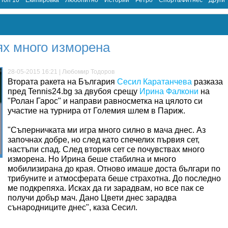
Топ 10
Екипировка
Любопитно
Истории
Ретро
Спорт&Фитнес
Други
ях много изморена
28-05-2015 16:21 | Любомир Тодоров
Втората ракета на България
Сесил Каратанчева
разказа
пред Tennis24.bg за двубоя срещу
Ирина Фалкони
на
"Ролан Гарос" и направи равносметка на цялото си
участие на турнира от Големия шлем в Париж.
"Съперничката ми игра много силно в мача днес. Аз
започнах добре, но след като спечелих първия сет,
настъпи спад. След втория сет се почувствах много
изморена. Но Ирина беше стабилна и много
мобилизирана до края. Отново имаше доста българи по
трибуните и атмосферата беше страхотна. До последно
ме подкрепяха. Исках да ги зарадвам, но все пак се
получи добър мач. Дано Цвети днес зарадва
сънародниците днес", каза Сесил.