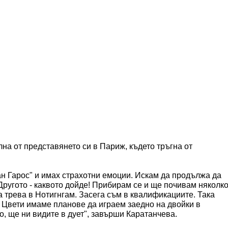
на от представянето си в Париж, където тръгна от
ан Гарос" и имах страхотни емоции. Искам да продължа да
 Другото - каквото дойде! Прибирам се и ще почивам няколк
а трева в Нотигнгам. Засега съм в квалификациите. Така
 Цвети имаме планове да играем заедно на двойки в
то, ще ни видите в дует", завърши Каратанчева.