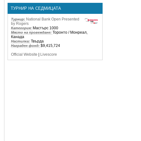
ТУРНИР НА СЕДМИЦАТА
National Bank Open Presented
Турнир:
by Rogers
Мастърс 1000
Категория:
Торонто / Монреал,
Място на провеждане:
Канада
Твърда
Настилка:
$9,415,724
Награден фонд:
Official Website
|
Livescore