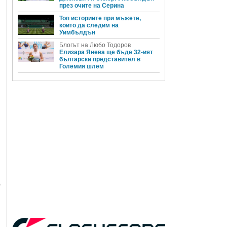
през очите на Серина
Топ историите при мъжете,
които да следим на
Уимбълдън
Блогът на Любо Тодоров
Елизара Янева ще бъде 32-ият
български представител в
Големия шлем
о