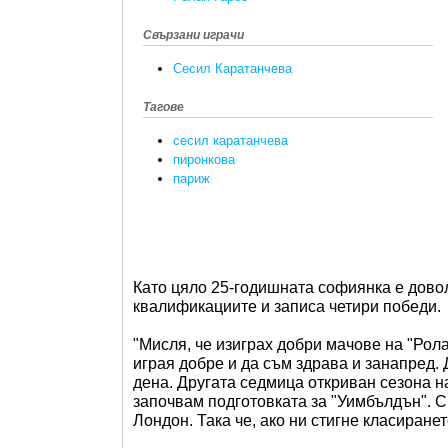
Свързани играчи
Сесил Каратанчева
Тагове
сесил каратанчева
пиронкова
париж
Като цяло 25-годишната софиянка е довол
квалификациите и записа четири победи.
"Мисля, че изиграх добри мачове на "Рол
играя добре и да съм здрава и занапред.
дена. Другата седмица откриван сезона н
започвам подготовката за "Уимбълдън". С
Лондон. Така че, ако ни стигне класиране