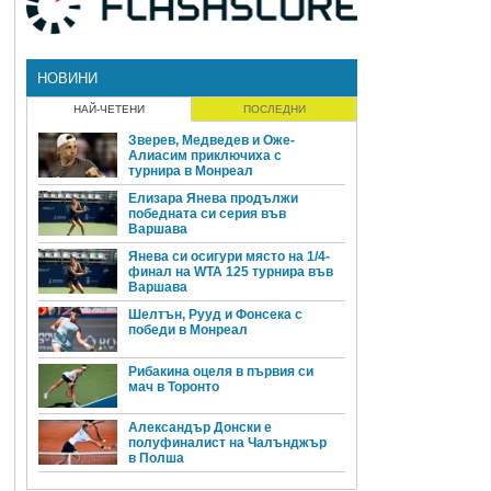
НОВИНИ
НАЙ-ЧЕТЕНИ
ПОСЛЕДНИ
Зверев, Медведев и Оже-
Алиасим приключиха с
турнира в Монреал
Елизара Янева продължи
победната си серия във
Варшава
Янева си осигури място на 1/4-
финал на WTA 125 турнира във
Варшава
Шелтън, Рууд и Фонсека с
победи в Монреал
Рибакина оцеля в първия си
мач в Торонто
Александър Донски е
полуфиналист на Чалънджър
в Полша