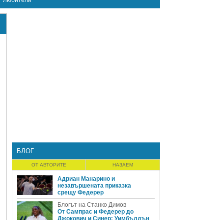
Любители
БЛОГ
ОТ АВТОРИТЕ
НАЗАЕМ
Адриан Манарино и
незавършената приказка
срещу Федерер
Блогът на Станко Димов
От Сампрас и Федерер до
Джокович и Синер: Уимбълдън