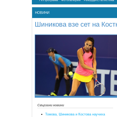
TV/Програма
Фотогалерии
Рекорди/Статистика
НОВИНИ
Шиникова взе сет на Кост
Свързани новини
Томова, Шиникова и Костова научиха