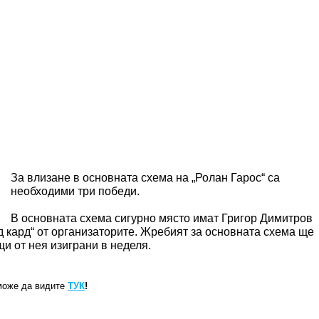
За влизане в основната схема на „Ролан Гарос“ са
необходими три победи.
В основната схема сигурно място имат Григор Димитров
д кард“ от организаторите. Жребият за основната схема ще
щи от нея изиграни в неделя.
може да видите
ТУК
!