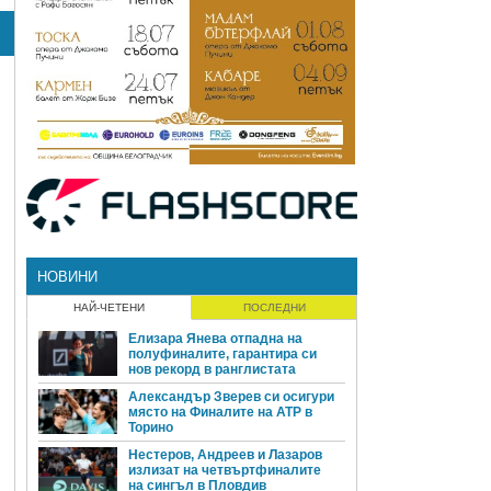
НОВИНИ
НАЙ-ЧЕТЕНИ
ПОСЛЕДНИ
Елизара Янева отпадна на
полуфиналите, гарантира си
нов рекорд в ранглистата
Александър Зверев си осигури
място на Финалите на ATP в
Торино
Нестеров, Андреев и Лазаров
излизат на четвъртфиналите
на сингъл в Пловдив