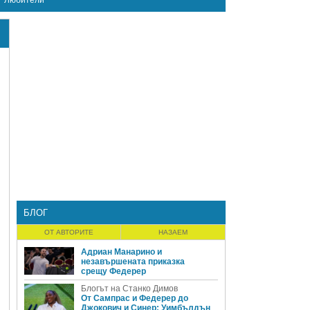
Любители
БЛОГ
ОТ АВТОРИТЕ
НАЗАЕМ
Адриан Манарино и
незавършената приказка
срещу Федерер
Блогът на Станко Димов
От Сампрас и Федерер до
Джокович и Синер: Уимбълдън