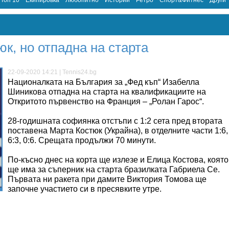
Топ 10
Екипировка
Любопитно
Истории
Ретро
Спорт&Фитнес
Други
юк, но отпадна на старта
22-09-2020 14:21 | Tennis24.bg
Националката на България за „Фед къп“ Изабелла
Шиникова отпадна на старта на квалификациите на
Откритото първенство на Франция – „Ролан Гарос“.
28-годишната софиянка отстъпи с 1:2 сета пред втората
поставена Марта Костюк (Украйна), в отделните части 1:6,
6:3, 0:6. Срещата продължи 70 минути.
По-късно днес на корта ще излезе и Елица Костова, която
ще има за съперник на старта бразилката Габриела Се.
Първата ни ракета при дамите Виктория Томова ще
започне участието си в пресявките утре.