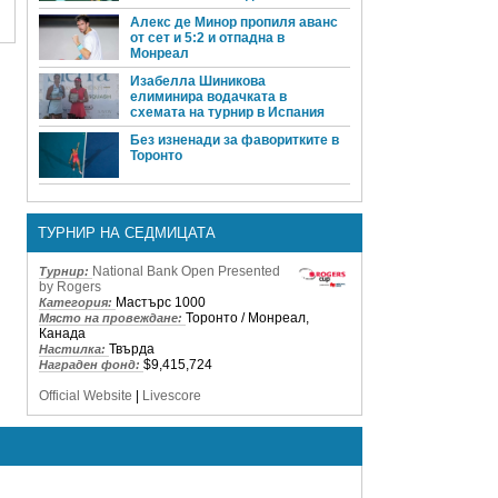
Алекс де Минор пропиля аванс
от сет и 5:2 и отпадна в
Монреал
Изабелла Шиникова
елиминира водачката в
схемата на турнир в Испания
Без изненади за фаворитките в
Торонто
ТУРНИР НА СЕДМИЦАТА
National Bank Open Presented
Турнир:
by Rogers
Мастърс 1000
Категория:
Торонто / Монреал,
Място на провеждане:
Канада
Твърда
Настилка:
$9,415,724
Награден фонд:
Official Website
|
Livescore