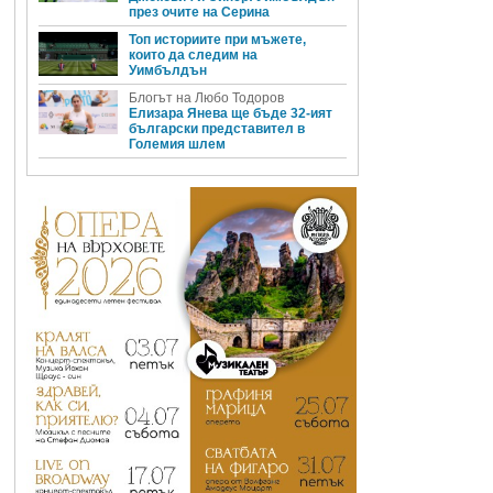
през очите на Серина
Топ историите при мъжете,
които да следим на
Уимбълдън
Блогът на Любо Тодоров
Елизара Янева ще бъде 32-ият
български представител в
Големия шлем