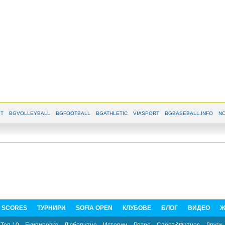
T
BGVOLLEYBALL
BGFOOTBALL
BGATHLETIC
VIASPORT
BGBASEBALL.INFO
NO
E SCORES
ТУРНИРИ
SOFIA OPEN
КЛУБОВЕ
БЛОГ
ВИДЕО
Ж