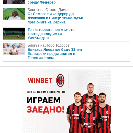
срещу Федерер
Блогът на Станко Димов
От Сампрас и Федерер до
Джокович и Синер: Уимбълдън
през очите на Серина
Топ историите при мъжете,
които да следим на
Уимбълдън
Блогът на Любо Тодоров
Елизара Янева ще бъде 32-ият
български представител в
Големия шлем