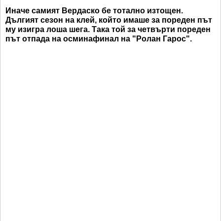
Иначе самият Вердаско бе тотално изтощен.
Дългият сезон на клей, който имаше за пореден път
му изигра лоша шега. Така той за четвърти пореден
път отпада на осминафинал на "Ролан Гарос".