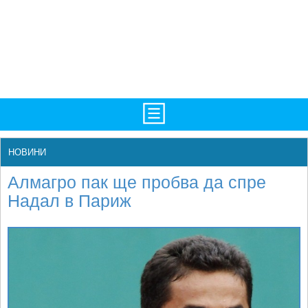
TV/Програма
НАЧАЛО
НОВИНИ
Фотогалерии
НОВИНИ
Алмагро пак ще пробва да спре
Рекорди/Статистика
БГ
Надал в Париж
Топ 10
ATP
Екипировка
WTA
Любопитно
LIVE SCORES
Истории
ТУРНИРИ