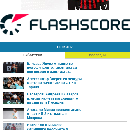
НОВИНИ
НАЙ-ЧЕТЕНИ
ПОСЛЕДНИ
Елизара Янева отпадна на
полуфиналите, гарантира си
нов рекорд в ранглистата
Александър Зверев си осигури
място на Финалите на ATP в
Торино
Нестеров, Андреев и Лазаров
излизат на четвъртфиналите
на сингъл в Пловдив
Алекс де Минор пропиля аванс
от сет и 5:2 и отпадна в
Монреал
Изабелла Шиникова
елиминира водачката в