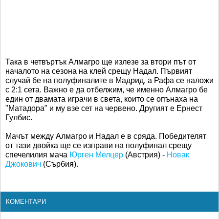
Така в четвъртък Алмагро ще излезе за втори път от
началото на сезона на клей срещу Надал. Първият
случай бе на полуфиналите в Мадрид, а Рафа се наложи
с 2:1 сета. Важно е да отбелжим, че именно Алмагро бе
един от двамата играчи в света, които се опънаха на
"Матадора" и му взе сет на червено. Другият е Ернест
Гулбис.
Мачът между Алмагро и Надал е в сряда. Победителят
от тази двойка ще се изправи на полуфинал срещу
спечелилия мача
Юрген Мелцер
(Австрия) -
Новак
Джокович
(Сърбия).
КОМЕНТАРИ