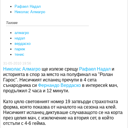
Рафаел Надал
Николас Алмагро
Тагове
алмагро
надал
вердаско
париж
тенис
31-05-2010 19:56
Николас Алмагро
ще излезе срещу
Рафаел Надал
и
историята в спор за място на полуфинал на "Ролан
Гарос". Нисичкият испанец пречупи в 4 сета
сънародника си
Фернандо Вердаско
в интересek мач,
продължил 2 часа и 12 минути.
Като цяло световният номер 19 затвърди страхотната
форма, която показва от началото на сезона на клей.
Нисичкият испанец диктуваше случаващото се на корта
през целия мач, с изключение на втория сет, в който
отстъпи с 4-6 гейма.