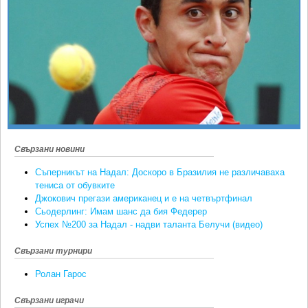
Ретро
SOFIA OPEN
Спорт&Фитнес
КЛУБОВЕ
Други
БЛОГ
Любители
ВИДЕО
ЖЪЛТО
РАКЕТНИ
Свързани новини
Съперникът на Надал: Доскоро в Бразилия не различаваха
тениса от обувките
Джокович прегази американец и е на четвъртфинал
Сьодерлинг: Имам шанс да бия Федерер
Успех №200 за Надал - надви таланта Белучи (видео)
Свързани турнири
Ролан Гарос
Свързани играчи