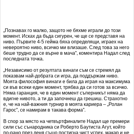
„Познавах го малко, защото не бяхме играли до този
момент. Исках да бъда сигурен, че ще се представя на
ниво. Първите 4-5 гейма бяха определящи, играех на
невероятно ниво, всичко ми влизаше. След това за него
беше трудно да се върне в мача”, коментира Надал след
последната точка.
„Независимо от резултата винаги съм се стремял да
показвам най-добрата си игра, да поддържам ниво.
Моята философия винаги е била да играя на максимума
си във всеки един момент, трябва да си готов за всичко.
Няма гаранция, че в един момент съперникът няма да
вдигне нивото, а ти да започнеш да грешиш. Страхотно
е, че на най-важния турнир в моята кариера – „Ролан
Гарос”, се намирам в такава форма”.
В спор за място на четвъртфиналите Надал ще премери
сили със сънародника си Роберто Баутиста Агут, който
по-рано през деня също постигна чист успех, макар и не