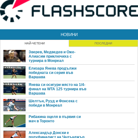
НОВИНИ
НАЙ-ЧЕТЕНИ
ПОСЛЕДНИ
Зверев, Медведев и Оже-
Алиасим приключиха с
турнира в Монреал
Елизара Янева продължи
победната си серия във
Варшава
Янева си осигури място на 1/4-
финал на WTA 125 турнира във
Варшава
Шелтън, Рууд и Фонсека с
победи в Монреал
Рибакина оцеля в първия си
мач в Торонто
Александър Донски е
полуфиналист на Чалънджър