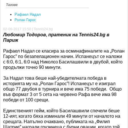
Тагове
Рафаел Надал
Ролан Гарос
02-06-2017 15:50 | Tennis24.bg
Любомир Тодоров, пратеник на Tennis24.bg в
Париж
Рафаел Надал се класира за осминафиналите на „Ролан
Гарос” по безапелационен начин. Испанецът се наложи
с 6:0, 6:1, 6:0 над Николоз Басилашвили в двубой, който
продължи точно 90 минути.
За Надал това беше най-убедителната победа в
историята му на „Ролан Гарос”! Испанецът е изиграл
общо 77 двубоя в турнира и вече има 75 победи. Общо
във формат 3 от 5 сета на червено Рафа вече има 98
победи от 100 срещи.
Единственият гейм, който Басилашвили спечели беше
12-ият, когато бяха изминали 49 минути от началото на
срещата. Напълно очаквано, публиката на „Филип
Шатрие” награди грузинеца с бурни овации, когато той