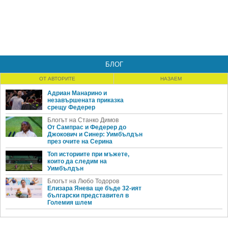
БЛОГ
ОТ АВТОРИТЕ
НАЗАЕМ
Адриан Манарино и
незавършената приказка
срещу Федерер
Блогът на Станко Димов
От Сампрас и Федерер до
Джокович и Синер: Уимбълдън
през очите на Серина
Топ историите при мъжете,
които да следим на
Уимбълдън
Блогът на Любо Тодоров
Елизара Янева ще бъде 32-ият
български представител в
Големия шлем