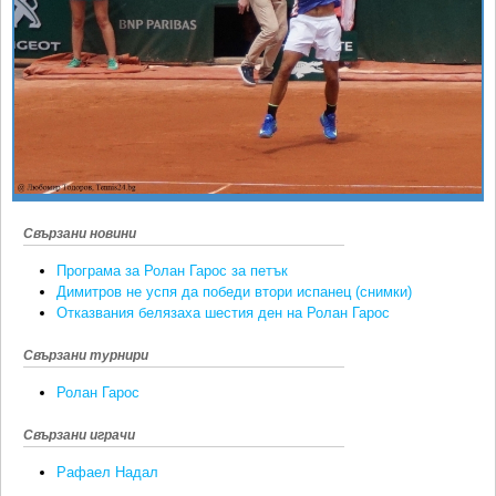
Ретро
SOFIA OPEN
Спорт&Фитнес
КЛУБОВЕ
Други
БЛОГ
Любители
ВИДЕО
ЖЪЛТО
РАКЕТНИ
Свързани новини
Програма за Ролан Гарос за петък
Димитров не успя да победи втори испанец (снимки)
Отказвания белязаха шестия ден на Ролан Гарос
Свързани турнири
Ролан Гарос
Свързани играчи
Рафаел Надал