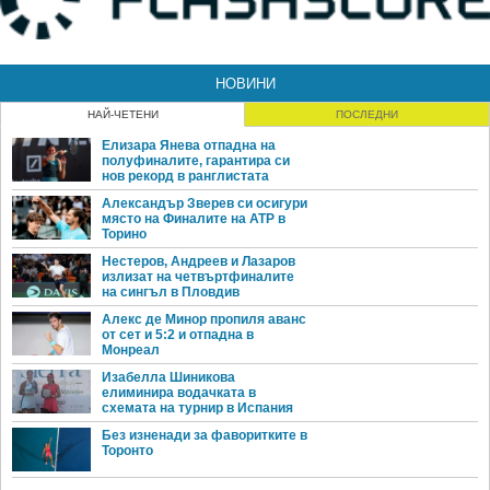
НОВИНИ
НАЙ-ЧЕТЕНИ
ПОСЛЕДНИ
Елизара Янева отпадна на
полуфиналите, гарантира си
нов рекорд в ранглистата
Александър Зверев си осигури
място на Финалите на ATP в
Торино
Нестеров, Андреев и Лазаров
излизат на четвъртфиналите
на сингъл в Пловдив
Алекс де Минор пропиля аванс
от сет и 5:2 и отпадна в
Монреал
Изабелла Шиникова
елиминира водачката в
схемата на турнир в Испания
Без изненади за фаворитките в
Торонто