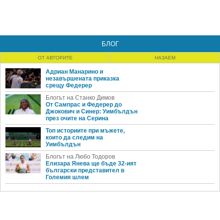
БЛОГ
ОТ АВТОРИТЕ
НАЗАЕМ
Адриан Манарино и
незавършената приказка
срещу Федерер
Блогът на Станко Димов
От Сампрас и Федерер до
Джокович и Синер: Уимбълдън
през очите на Серина
Топ историите при мъжете,
които да следим на
Уимбълдън
Блогът на Любо Тодоров
Елизара Янева ще бъде 32-ият
български представител в
Големия шлем