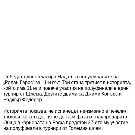
Победата днес класира Надал за полуфиналите на
„Ролан Гарос“ за 11-и път. Той стана третият в историята,
който има 11 или повече участия на полуфинали в един
турнир от Шлема. Другите двама са Джими Конърс и
Роджър Федерер.
Историята показва, че испанецът неизменно е печелил
трофея, когато достигне до тази фаза от надпреварата.
Общо в кариерата на Рафа предстои 27-ото му участие
на полуфинали в турнири от Големия шлем.