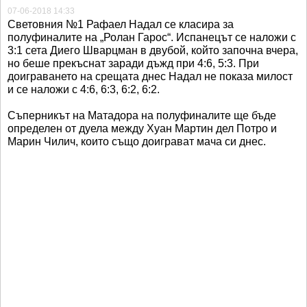
07-06-2018 14:33
Световния №1 Рафаел Надал се класира за
полуфиналите на „Ролан Гарос“. Испанецът се наложи с
3:1 сета Диего Шварцман в двубой, който започна вчера,
но беше прекъснат заради дъжд при 4:6, 5:3. При
доиграването на срещата днес Надал не показа милост
и се наложи с 4:6, 6:3, 6:2, 6:2.
Съперникът на Матадора на полуфиналите ще бъде
определен от дуела между Хуан Мартин дел Потро и
Марин Чилич, които също доиграват мача си днес.