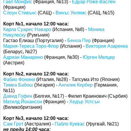
Гаел Монфис
(Франция, №13) -
Едуар Роже-Васлен
(Франция)
Слоун Стивънс
(САЩ) -
Винъс Уилямс
(САЩ, №15)
Корт №1, начало 12:00 часа:
Карла Суарес Наваро
(Испания, №8) -
Моника
Никулеску
(Румъния)
Гастао Елиаш (Португалия) -
Беноа Пер
(Франция)
Мария-Тереса Торо-Флор
(Испания) -
Виктория Азаренка
(Беларус, №27)
Адриан Манарино
(Франция, №30) -
Юрген Мелцер
(Австрия)
Корт №2, начало 12:00 часа:
Фабио Фонини
(Италия, №28) - Татсума Ито (Япония)
Тимеа Бабош
(Унгария) -
Ангелик Кербер
(Германия,
№11)
Давид Гофен
(Белгия, №17) - Филип Краинович (Сърбия)
Матилд Йохансон
(Франция) -
Хедър Уотсън
(Великобритания)
Корт №3, начало 12:00 часа:
Сам Грот
(Австралия) -
Пабло Куевас
(Уругвай, №21)
не преди 14:00 часа: