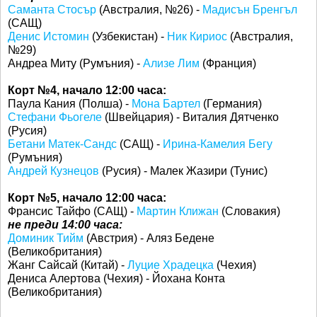
Саманта Стосър
(Австралия, №26) -
Мадисън Бренгъл
(САЩ)
Денис Истомин
(Узбекистан) -
Ник Кириос
(Австралия,
№29)
Андреа Миту (Румъния) -
Ализе Лим
(Франция)
Корт №4, начало 12:00 часа:
Паула Кания (Полша) -
Мона Бартел
(Германия)
Стефани Фьогеле
(Швейцария) - Виталия Дятченко
(Русия)
Бетани Матек-Сандс
(САЩ) -
Ирина-Камелия Бегу
(Румъния)
Андрей Кузнецов
(Русия) - Малек Жазири (Тунис)
Корт №5, начало 12:00 часа:
Франсис Тайфо (САЩ) -
Мартин Клижан
(Словакия)
не преди 14:00 часа:
Доминик Тийм
(Австрия) - Аляз Бедене
(Великобритания)
Жанг Сайсай (Китай) -
Луцие Храдецка
(Чехия)
Дениса Алертова (Чехия) - Йохана Конта
(Великобритания)