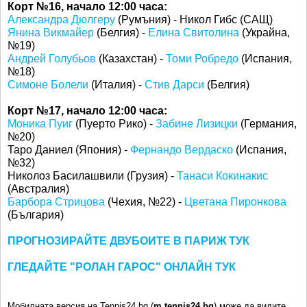
Корт №16, начало 12:00 часа:
Александра Дюлгеру
(Румъния) - Никол Гибс (САЩ)
Янина Викмайер
(Белгия) -
Елина Свитолина
(Украйна,
№19)
Андрей Голубьов
(Казахстан) -
Томи Робредо
(Испания,
№18)
Симоне Болели
(Италия) -
Стив Дарси
(Белгия)
Корт №17, начало 12:00 часа:
Моника Пуиг
(Пуерто Рико) -
Забине Лизицки
(Германия,
№20)
Таро Даниел (Япония) -
Фернандо Вердаско
(Испания,
№32)
Николоз Басилашвили (Грузия) -
Танаси Кокинакис
(Австралия)
Барбора Стрицова
(Чехия, №22) -
Цветана Пиронкова
(България)
ПРОГНОЗИРАЙТЕ ДВУБОИТЕ В ПАРИЖ ТУК
ГЛЕДАЙТЕ "РОЛАН ГАРОС" ОНЛАЙН ТУК
Мобилната версия на Tennis24.bg (
m.tennis24.bg
) може да видите