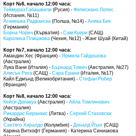
Корт №6, начало 12:00 часа:
Теймураз Габашвили
(Русия) -
Фелисиано Лопес
(Испания, №11)
Агниешка Радванска
(Полша, №14) -
Аника Бек
(Германия)
Борна Чорич
(Хърватия) -
Сам Куери
(САЩ)
Каролина Плишкова
(Чехия, №12) - Жанг Шуай (Китай)
Корт №7, начало 12:00 часа:
Амандин Хес (Франция) -
Ярмила Гайдошова
(Австралия)
Лука Вани (Италия) -
Бърнард Томич
(Австралия, №27)
Алисън Риск
(САЩ) -
Сара Ерани
(Италия, №17)
Кайл Едмънд (Великобритания) -
Стефан Робер
(Франция)
Корт №8, начало 12:00 часа:
Кейси Делакуа
(Австралия) -
Айла Томлянович
(Австралия)
Рикардас Беранкис
(Литва) -
Серхий Стаховски
(Украйна)
Сантяго Хиралдо
(Колумбия) -
Доналд Йънг
(САЩ)
Карина Витхофт (Германия) - Катерина Синиакова