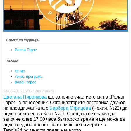
Ретро
SOFIA OPEN
Спорт&Фитнес
КЛУБОВЕ
Други
БЛОГ
Любители
ВИДЕО
Свързани турнири
ЖЪЛТО
Ролан Гарос
РАКЕТНИ
Тагове
тенис
тенис програма
ролан гарос
24-05-2015 16:06 | Иво Иванов
Цветана Пиронкова
ще започне участието си на „Ролан
Гарос” в понеделник. Организаторите поставиха двубоя
на пловдивчанката с
Барбора Стрицова
(Чехия, №22) да
бъде последен на Корт №17. Срещата се очаква да
започне след 17:00 часа българско време и ще може да
бъде гледана онлайн, като линк ще намерите в
Tennis24.bg минути преди началото.