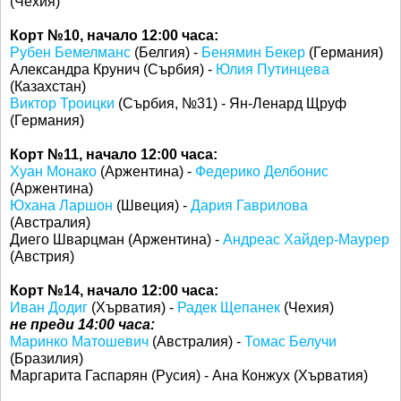
(Чехия)
Корт №10, начало 12:00 часа:
Рубен Бемелманс
(Белгия) -
Бенямин Бекер
(Германия)
Александра Крунич (Сърбия) -
Юлия Путинцева
(Казахстан)
Виктор Троицки
(Сърбия, №31) - Ян-Ленард Щруф
(Германия)
Корт №11, начало 12:00 часа:
Хуан Монако
(Аржентина) -
Федерико Делбонис
(Аржентина)
Юхана Ларшон
(Швеция) -
Дария Гаврилова
(Австралия)
Диего Шварцман (Аржентина) -
Андреас Хайдер-Маурер
(Австрия)
Корт №14, начало 12:00 часа:
Иван Додиг
(Хърватия) -
Радек Щепанек
(Чехия)
не преди 14:00 часа:
Маринко Матошевич
(Австралия) -
Томас Белучи
(Бразилия)
Маргарита Гаспарян (Русия) - Ана Конжух (Хърватия)