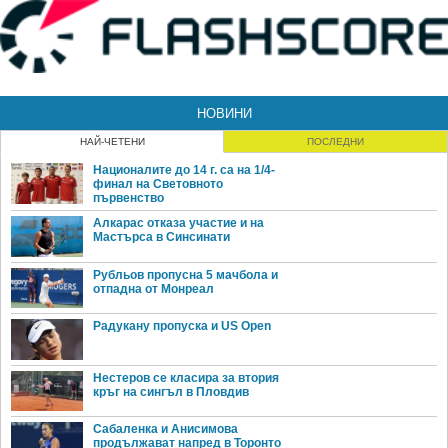
НОВИНИ
НАЙ-ЧЕТЕНИ
ПОСЛЕДНИ
Националите до 14 г. са на 1/4-
финал на Световното
първенство
Алкарас отказа участие и на
Мастърса в Синсинати
Рубльов пропусна 5 мачбола и
отпадна от Монреал
Радукану пропуска и US Open
Нестеров се класира за втория
кръг на сингъл в Пловдив
Сабаленка и Анисимова
продължават напред в Торонто