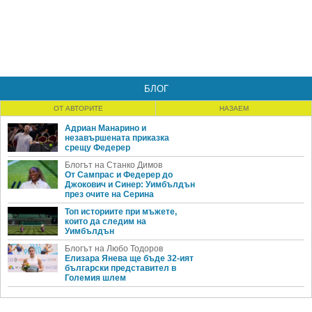
БЛОГ
ОТ АВТОРИТЕ
НАЗАЕМ
Адриан Манарино и
незавършената приказка
срещу Федерер
Блогът на Станко Димов
От Сампрас и Федерер до
Джокович и Синер: Уимбълдън
през очите на Серина
Топ историите при мъжете,
които да следим на
Уимбълдън
Блогът на Любо Тодоров
Елизара Янева ще бъде 32-ият
български представител в
Големия шлем