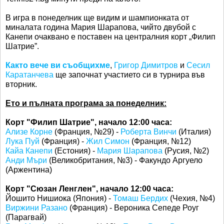
В игра в понеделник ще видим и шампионката от
миналата година Мария Шарапова, чийто двубой с
Канепи очаквано е поставен на централния корт „Филип
Шатрие”.
Както вече ви съобщихме
,
Григор Димитров
и
Сесил
Каратанчева
ще започнат участието си в турнира във
вторник.
Ето и пълната програма за понеделник:
Корт "Филип Шатрие", начало 12:00 часа:
Ализе Корне
(Франция, №29) -
Роберта Винчи
(Италия)
Лука Пуй
(Франция) -
Жил Симон
(Франция, №12)
Кайа Канепи
(Естония) -
Мария Шарапова
(Русия, №2)
Анди Мъри
(Великобритания, №3) - Факундо Аргуело
(Аржентина)
Корт "Сюзан Ленглен", начало 12:00 часа:
Йошито Нишиока (Япония) -
Томаш Бердих
(Чехия, №4)
Виржини Разано
(Франция) - Вероника Сепеде Роуг
(Парагвай)